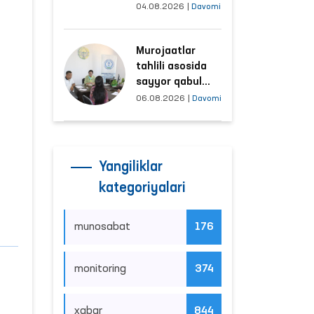
tushayotgan
04.08.2026
|
Davomi
hududlar bilan
manzilli ishlash
Murojaatlar
yo‘lga qo‘yildi
tahlili asosida
sayyor qabul
o‘tkaziladigan
06.08.2026
|
Davomi
mahallalar
tanlanmoqda
Yangiliklar
kategoriyalari
munosabat
176
monitoring
374
xabar
844