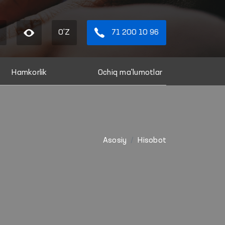
O'Z
71 200 10 96
Hamkorlik
Ochiq ma'lumotlar
Asosiy
Hisobot