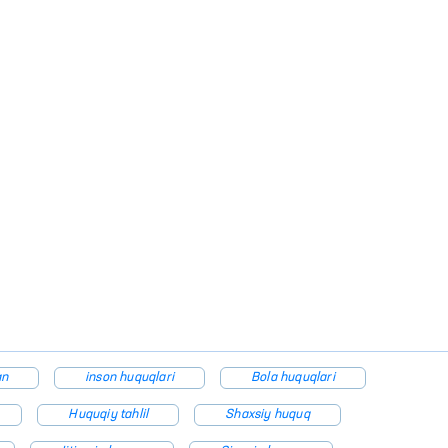
an
inson huquqlari
Bola huquqlari
Huquqiy tahlil
Shaxsiy huquq