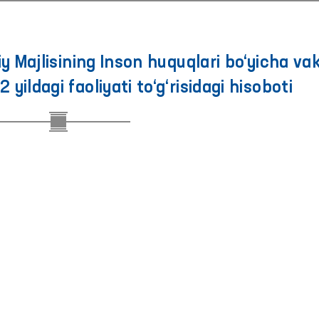
y Majlisining Inson huquqlari bo‘yicha vaki
ildagi faoliyati to‘g‘risidagi hisoboti