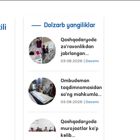
Dolzarb yangiliklar
li
Qashqadaryoda
zo‘ravonlikdan
jabrlangan
ayolning holati
03.08.2026
|
Davomi
Ombudsman
tomonidan
Ombudsman
o‘rganildi
taqdimnomasidan
so‘ng mahkumlar
mehnat
03.08.2026
|
Davomi
qilayotgan
obyektlardagi
Qashqadaryoda
sharoitlar
murojaatlar ko‘p
yaxshilandi
kelib