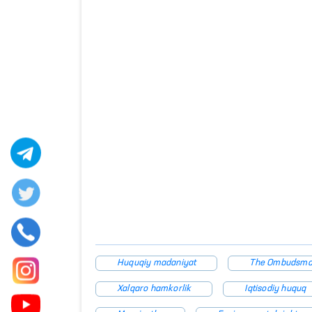
Huquqiy madaniyat
The Ombudsm
Xalqaro hamkorlik
Iqtisodiy huquq