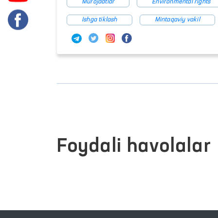
Murojaatlar
Environmental rights
Ishga tiklash
Mintaqaviy vakil
Foydali havolalar