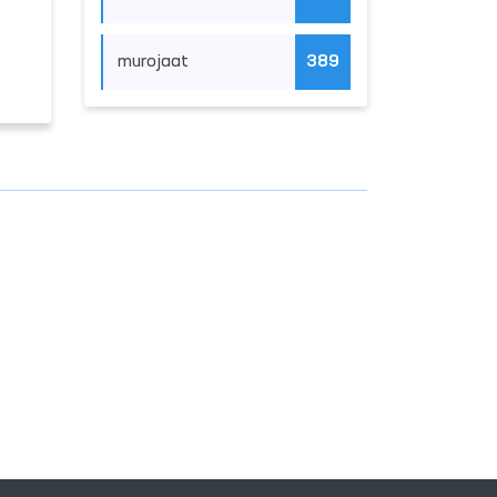
murojaat
389