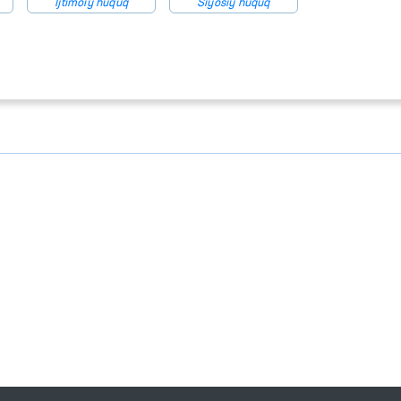
Ijtimoiy huquq
Siyosiy huquq