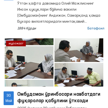
Ўтган ҳафта давомида Олий Мажлиснинг
Инсон ҳуқуқлари бўйича вакили
(Омбудсман)нинг Андижон, Самарқанд ҳамда
Бухоро вилоятларидаги минтақавий
вакиллари томонидан колония ва
1884 Кўрди
Батафсил
ҳибсхоналарда сақланаётган шахсларнинг
мурожаатлари ўрганилди.
мурожаат
Омбудсман ўринбосари навбатдаги
30
фуқаролар қабулини ўтказди
Май