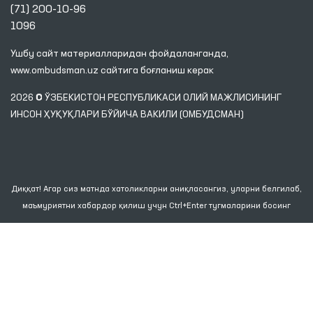
(71) 200-10-96
1096
Ушбу сайт материалларидан фойдаланганда,
www.ombudsman.uz
сайтига боғланиш керак
2026 © ЎЗБЕКИСТОН РЕСПУБЛИКАСИ ОЛИЙ МАЖЛИСИНИНГ
ИНСОН ҲУҚУҚЛАРИ БЎЙИЧА ВАКИЛИ (ОМБУДСМАН)
Диққат! Агар сиз матнда хатоликларни аниқласангиз, уларни белгилаб,
маъмуриятни хабардор қилиш учун Ctrl+Enter тугмаларини босинг