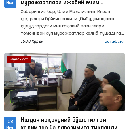
мурожаатлари ижобий ечим
Июн
топмоқда
Хабарингиз бор, Олий Мажлиснинг Инсон
ҳуқуқлари бўйича вакили (Омбудсман)нинг
ҳудудлардаги минтақавий вакиллари
томонидан кўп мурожаатлар келиб тушадиган
чекка ҳудудларда сайёр қабуллар ташкил
1888 Кўрди
Батафсил
этилмоқда.
мурожаат
Ишдан ноқонуний бўшатилган
03
ходимлар ўз лавозимига тикланди
Июн