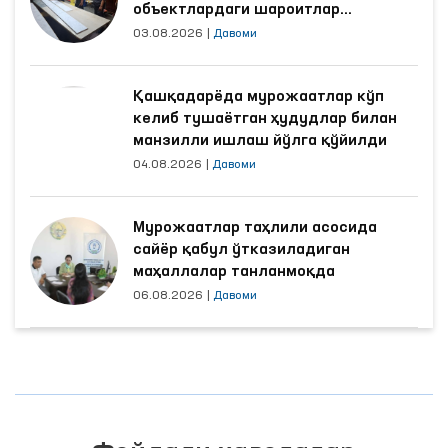
объектлардаги шароитлар
яхшиланди
03.08.2026
|
Давоми
Қашқадарёда мурожаатлар кўп
келиб тушаётган ҳудудлар билан
манзилли ишлаш йўлга қўйилди
04.08.2026
|
Давоми
Мурожаатлар таҳлили асосида
сайёр қабул ўтказиладиган
маҳаллалар танланмоқда
06.08.2026
|
Давоми