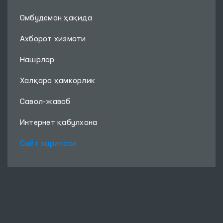
Омбудсман ҳақида
Ахборот хизмати
Нашрлар
Халқаро ҳамкорлик
Савол-жавоб
Интернет қабулхона
Сайт харитаси