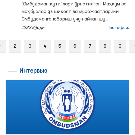
“Омбудсман қути”лари ўрнатилган. Маҳкум ва
маҳбуслар ўз шикоят ва мурожаатларини
Омбудсманга юбориш учун айнан шу
қутиларга жойлаши лозим.
1232 Кўрди
Батафсил
Previous
«
2
3
4
5
6
7
8
9
Интервью