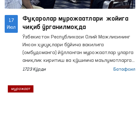
Фуқаролар мурожаатлари жойига
17
чиқиб ўрганилмоқда
Июл
Ўзбекистон Республикаси Олий Мажлисининг
Инсон ҳуқуқлари бўйича вакилига
(омбудсманга) йўлланган мурожаатлар уларга
аниқлик киритиш ва қўшимча маълумотларга
эга бўлиш мақсадида унинг ҳудудлардаги
1723 Кўрди
Батафсил
минтақавий вакиллари томонидан жойига
чиққан ҳолда ўрганилди.
мурожаат