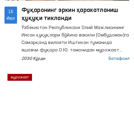
Фуқаронинг эркин ҳаракатланиш
15
ҳуқуқи тикланди
Июл
Ўзбекистон Республикаси Олий Мажлисининг
Инсон ҳуқуқлари бўйича вакили (Омбудсман)га
Самарқанд вилояти Иштихон туманида
яшовчи фуқаро О.Ю. томонидан мурожаат
келиб тушди.
2030 Кўрди
Батафсил
мурожаат