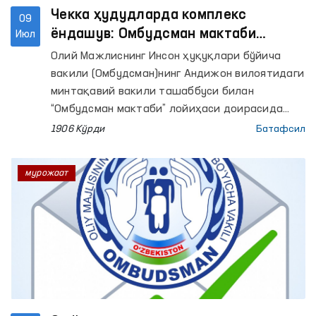
Чекка ҳудудларда комплекс
09
ёндашув: Омбудсман мактаби
Июл
доирасида тиббий кўрик, сайёр
Олий Мажлиснинг Инсон ҳуқуқлари бўйича
қабул ва ёшлар тўгараклари
вакили (Омбудсман)нинг Андижон вилоятидаги
намойиши ўтказилди
минтақавий вакили ташаббуси билан
“Омбудсман мактаби” лойиҳаси доирасида
навбатдаги тадбир Жалақудуқ туманидаги
1906 Кўрди
Батафсил
“Узункўча” маҳаллада жойлашган 37-сонли
умумтаълим мактабида ўтказилди.
мурожаат