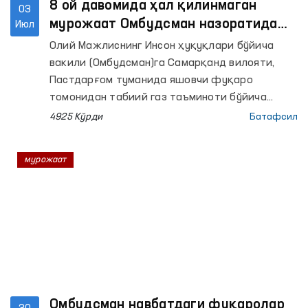
8 ой давомида ҳал қилинмаган
03
мурожаат Омбудсман назоратида
Июл
ижобий ҳал этилди
Олий Мажлиснинг Инсон ҳуқуқлари бўйича
вакили (Омбудсман)га Самарқанд вилояти,
Пастдарғом туманида яшовчи фуқаро
томонидан табиий газ таъминоти бўйича
мурожаат келиб тушган.
4925 Кўрди
Батафсил
мурожаат
Омбудсман навбатдаги фуқаролар