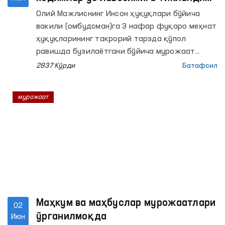
ва иш берувчидан салкам 50 млн
Олий Мажлиснинг Инсон ҳуқуқлари бўйича
сўм ундирилди
вакили (омбудсман)га 3 нафар фуқаро меҳнат
ҳуқуқларининг такрорий тарзда қўпол
равишда бузилаётгани бўйича мурожаат
қилишди.
2837 Кўрди
Батафсил
мурожаат
Маҳкум ва маҳбуслар мурожаатлари
02
ўрганилмоқда
Июн