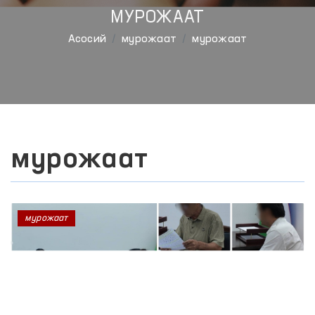
МУРОЖААТ
Aсосий
мурожаат
мурожаат
мурожаат
мурожаат