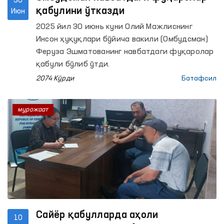
30
қабулини ўтказди
Июн
2025 йил 30 июнь куни Олий Мажлиснинг
Инсон ҳуқуқлари бўйича вакили (Омбудсман)
Феруза Эшматованинг навбатдаги фуқаролар
қабули бўлиб ўтди.
2074 Кўрди
Батафсил
мурожаат
Сайёр қабулларда аҳоли
10