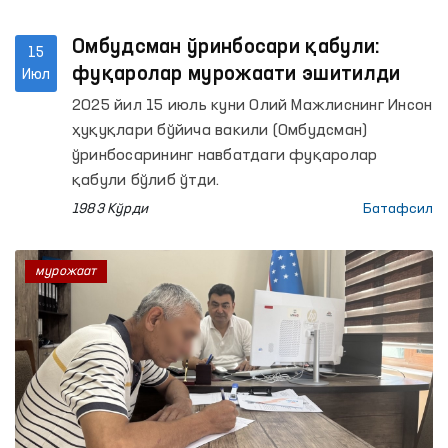
Омбудсман ўринбосари қабули:
15
фуқаролар мурожаати эшитилди
Июл
2025 йил 15 июль куни Олий Мажлиснинг Инсон
ҳуқуқлари бўйича вакили (Омбудсман)
ўринбосарининг навбатдаги фуқаролар
қабули бўлиб ўтди.
1983 Кўрди
Батафсил
мурожаат