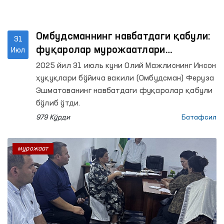
Омбудсманнинг навбатдаги қабули:
31
фуқаролар мурожаатлари
Июл
тингланди
2025 йил 31 июль куни Олий Мажлиснинг Инсон
ҳуқуқлари бўйича вакили (Омбудсман) Феруза
Эшматованинг навбатдаги фуқаролар қабули
бўлиб ўтди.
979 Кўрди
Батафсил
мурожаат