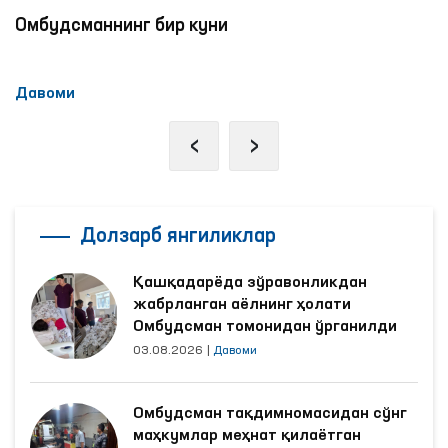
Омбудсманнинг бир куни
Давоми
‹
›
Долзарб янгиликлар
Қашқадарёда зўравонликдан
жабрланган аёлнинг ҳолати
Омбудсман томонидан ўрганилди
03.08.2026
|
Давоми
Омбудсман тақдимномасидан сўнг
маҳкумлар меҳнат қилаётган