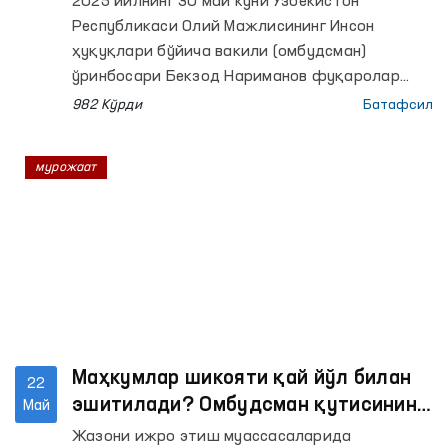
2025 йилнинг 30 май куни Ўзбекистон
Республикаси Олий Мажлисининг Инсон
ҳуқуқлари бўйича вакили (омбудсман)
ўринбосари Бекзод Нариманов фуқаролар
қабулини ўтказди.
982 Кўрди
Батафсил
мурожаат
Маҳкумлар шикояти қай йўл билан
22
эшитилади? Омбудсман қутисининг
Май
аҳамияти
Жазони ижро этиш муассасаларида