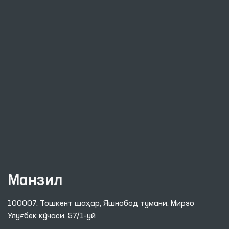
Манзил
100007, Тошкент шаҳар, Яшнобод тумани, Мирзо
Улуғбек кўчаси, 57/1-уй