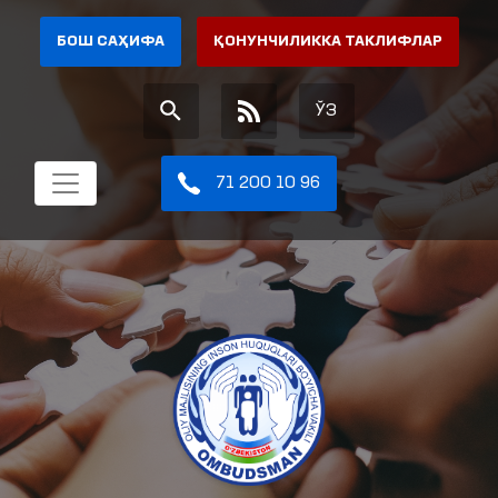
БОШ САҲИФА
ҚОНУНЧИЛИККА ТАКЛИФЛАР
ЎЗ
71 200 10 96