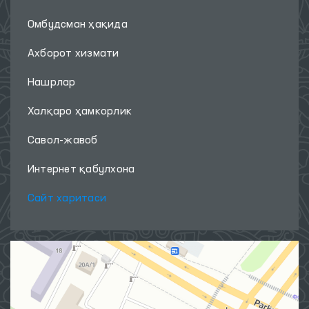
Омбудсман ҳақида
Ахборот хизмати
Нашрлар
Халқаро ҳамкорлик
Савол-жавоб
Интернет қабулхона
Сайт харитаси