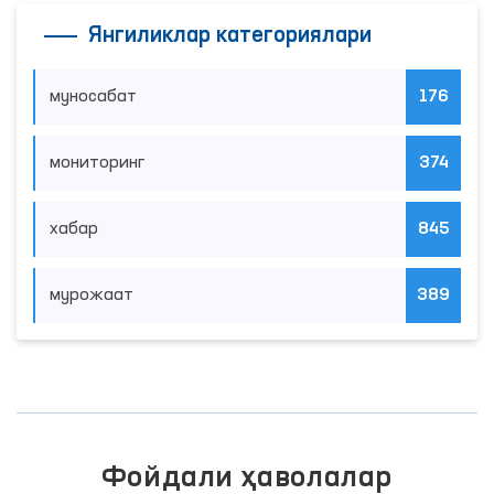
Янгиликлар категориялари
муносабат
176
мониторинг
374
хабар
845
мурожаат
389
Фойдали ҳаволалар