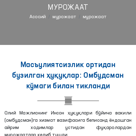
МУРОЖААТ
Aсосий
мурожаат
мурожаат
Масъулиятсизлик ортидан
бузилган ҳуқуқлар: Омбудсман
кўмаги билан тикланди
Олий Мажлиснинг Инсон ҳуқуқлари бўйича вакили
(омбудсман)га хизмат вазифасига беписанд ёндошган
айрим ходимлар устидан фуқаролардан
мурожаатлар келиб тушди.