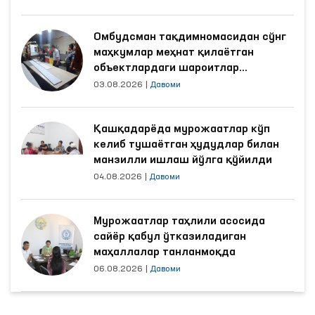
Омбудсман тақдимномасидан сўнг
маҳкумлар меҳнат қилаётган
объектлардаги шароитлар
яхшиланди
03.08.2026
|
Давоми
Қашқадарёда мурожаатлар кўп
келиб тушаётган ҳудудлар билан
манзилли ишлаш йўлга қўйилди
04.08.2026
|
Давоми
Мурожаатлар таҳлили асосида
сайёр қабул ўтказиладиган
маҳаллалар танланмоқда
06.08.2026
|
Давоми