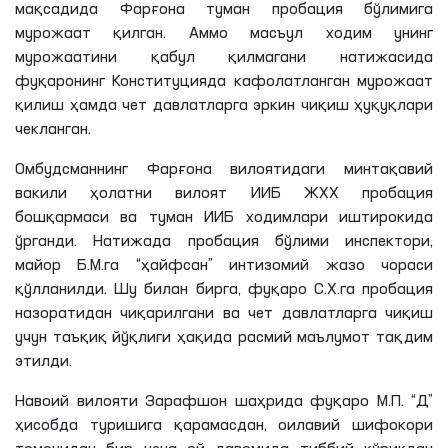
мақсадида Фарғона туман
пробация
бўлимига
мурожаат қилган. Аммо масъул ходим унинг
мурожаатини қабул қилмагани натижасида
фуқаронинг Конституцияда кафолатланган мурожаат
қилиш
ҳамда чет давлатларга эркин чиқиш ҳуқуқлари
чекланган.
Омбудсманнинг Фарғона вилоятидаги минтақавий
вакили ҳолатни вилоят ИИБ
ЖХХ
пробация
бошқармаси ва туман ИИБ ходимлари иштирокида
ўрганди. Натижада
пробация
бўлими инспектори,
майор
Б
.
М
.
га
“ҳайфсан” интизомий жазо чораси
қўлланилди. Шу билан бирга, фуқаро
С
.
Х
.
га
пробация
назоратидан чиқарилгани ва чет давлатларга чиқиш
учун таъқиқ йўқлиги ҳақида расмий маълумот тақдим
этилди.
Навоий вилояти Зарафшон шаҳрида фуқаро
М
.
П
. “
Д
”
ҳисобда туришига қарамасдан, оилавий шифокори