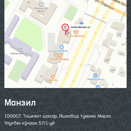
Манзил
100007, Тошкент шаҳар, Яшнобод тумани, Мирзо
Улуғбек кўчаси, 57/1-уй