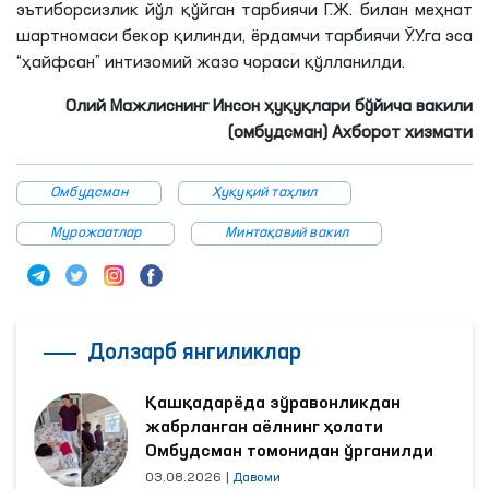
эътиборсизлик йўл қўйган тарбиячи
Г
.
Ж
. билан меҳнат
шартномаси бекор қилинди, ёрдамчи тарбиячи Ў.У.
га
эса
“ҳайфсан” интизомий жазо чораси қўлланилди.
Олий Мажлиснинг Инсон ҳуқуқлари бўйича вакили
(омбудсман) Ахборот хизмати
Омбудсман
Ҳуқуқий таҳлил
Мурожаатлар
Минтақавий вакил
Долзарб янгиликлар
Қашқадарёда зўравонликдан
жабрланган аёлнинг ҳолати
Омбудсман томонидан ўрганилди
03.08.2026
|
Давоми