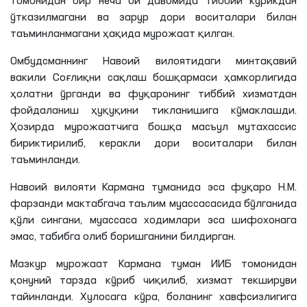
томонидан бир неча ой давомида тиббий кўрикдан
ўтказилмагани ва зарур дори воситалари билан
таъминланмагани ҳақида мурожаат қилган.
Омбудсманнинг Навоий вилоятидаги минтақавий
вакили Соғлиқни сақлаш бошқармаси ҳамкорлигида
ҳолатни ўрганди ва фуқаронинг тиббий хизматдан
фойдаланиш ҳуқуқини тикланишига кўмаклашди.
Ҳозирда мурожаатчига бошқа масъул мутахассис
бириктирилиб, керакли дори воситалари билан
таъминланди.
Навоий вилояти
Кармана
туманида эса фуқаро
Н
.
М
.
фарзанди мактабгача таълим муассасасида бўлганида
қўли сингани, муассаса ходимлари эса шифохонага
эмас, табибга олиб боришганини билдирган.
Мазкур мурожаат
Кармана
туман ИИБ томонидан
қонуний тарзда кўриб чиқилиб, хизмат текшируви
тайинланди. Хулосага кўра, боланинг хавфсизлигига