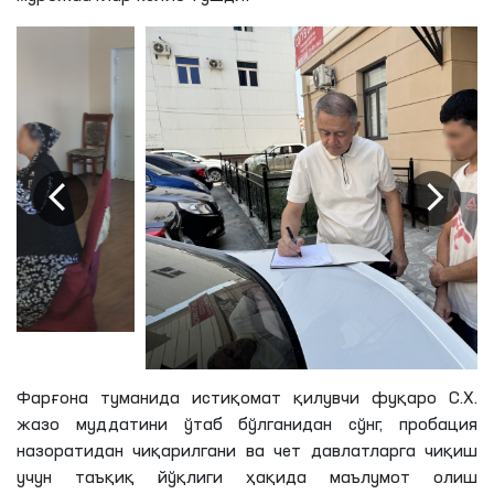
Фарғона туманида истиқомат
қилувчи
фуқаро
С
.
Х
.
жазо муддатини ўтаб бўлганидан сўнг,
пробация
назоратидан чиқарилгани ва чет давлатларга чиқиш
учун
таъқиқ
йўқлиги ҳақида маълумот олиш