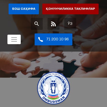
БОШ САҲИФА
ҚОНУНЧИЛИККА ТАКЛИФЛАР
ЎЗ
71 200 10 96