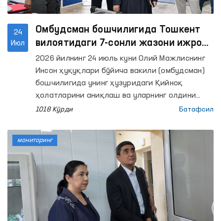
Омбудсман бошчилигида Тошкент
24
вилоятидаги 7-сонли жазони ижро
Июл
этиш колониясида мониторинг
2026 йилнинг 24 июль куни Олий Мажлиснинг
ўтказилди
Инсон ҳуқуқлари бўйича вакили (омбудсман)
бошчилигида унинг ҳузуридаги Қийноқ
ҳолатларини аниқлаш ва уларнинг олдини
олиш бўйича жамоатчилик гуруҳи аъзолари
1018 Кўрди
Батафсил
Тошкент вилоятидаги 7-сонли жазони ижро
этиш колониясига мониторинг ташрифини
мониторинг
амалга оширди.