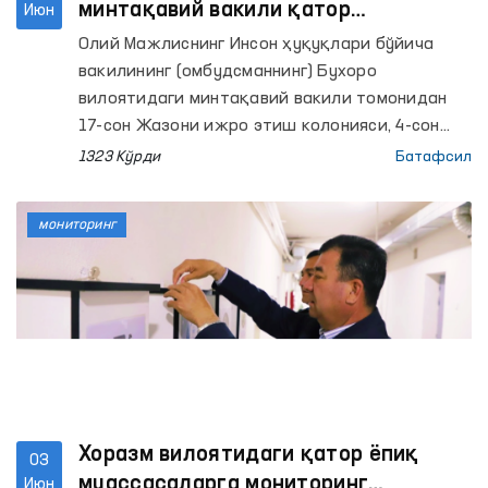
минтақавий вакили қатор
Июн
муассасаларда мониторинг ўтказди
Олий Мажлиснинг Инсон ҳуқуқлари бўйича
вакилининг (омбудсманнинг) Бухоро
вилоятидаги минтақавий вакили томонидан
17-сон Жазони ижро этиш колонияси, 4-сон
Тергов ҳибсхонаси, Қоракўл тумани ИИБ
1323 Кўрди
Батафсил
Вақтинча сақлаш ҳибсхонаси ва шу тумандаги
Эркаклар мурувват уйи ҳамда Республика
мониторинг
ихтисослаштирилган руҳий саломатлик
илмий-амалий тиббиёт марказининг
психиатрия хизмати бўйича Бухоро вилоят
филиалига мониторинг ташрифлари амалга
оширилди.
Хоразм вилоятидаги қатор ёпиқ
03
муассасаларга мониторинг
Июн