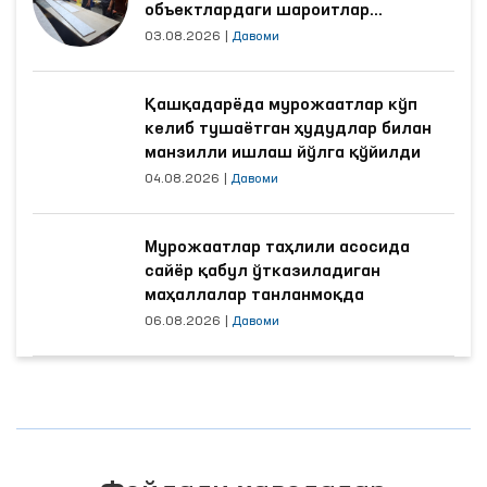
объектлардаги шароитлар
яхшиланди
03.08.2026
|
Давоми
Қашқадарёда мурожаатлар кўп
келиб тушаётган ҳудудлар билан
манзилли ишлаш йўлга қўйилди
04.08.2026
|
Давоми
Мурожаатлар таҳлили асосида
сайёр қабул ўтказиладиган
маҳаллалар танланмоқда
06.08.2026
|
Давоми