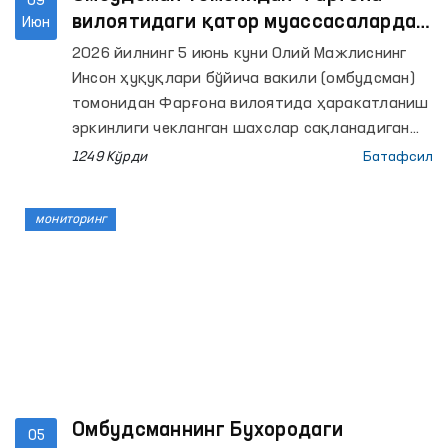
09
Самарқанд вилояти филиали ва шу тумандаги
вилоятидаги қатор муассасаларда
Июн
“Мурувват” ногиронлиги бўлган шахслар учун
сақлаш шароитлари ўрганилди
2026 йилнинг 5 июнь куни Олий Мажлиснинг
аёллар ва эркаклар интернат уйларида
Инсон ҳуқуқлари бўйича вакили (омбудсман)
мониторинг ташрифлари амалга оширилди.
томонидан Фарғона вилоятида ҳаракатланиш
эркинлиги чекланган шахслар сақланадиган
қатор муассасаларга мониторинг
1249 Кўрди
Батафсил
ташрифлари амалга оширилди.
мониторинг
Омбудсманнинг Бухородаги
05