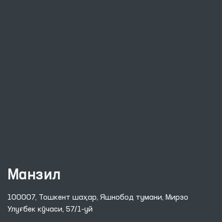
Манзил
100007, Тошкент шаҳар, Яшнобод тумани, Мирзо
Улуғбек кўчаси, 57/1-уй