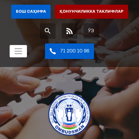
БОШ САҲИФА
ҚОНУНЧИЛИККА ТАКЛИФЛАР
ЎЗ
71 200 10 96