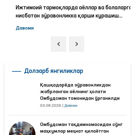
Ижтимоий тармоқларда аёллар ва болаларга
нисбатан зўравонликка қарши курашиш
механизмлари
Давоми
‹
›
Долзарб янгиликлар
Қашқадарёда зўравонликдан
жабрланган аёлнинг ҳолати
Омбудсман томонидан ўрганилди
03.08.2026
|
Давоми
Омбудсман тақдимномасидан сўнг
маҳкумлар меҳнат қилаётган