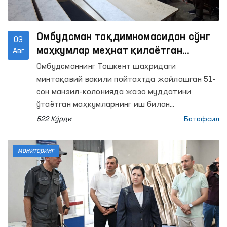
Омбудсман тақдимномасидан сўнг
03
маҳкумлар меҳнат қилаётган
Авг
объектлардаги шароитлар
Омбудсманнинг Тошкент шаҳридаги
яхшиланди
минтақавий вакили пойтахтда жойлашган 51-
сон манзил-колонияда жазо муддатини
ўтаётган маҳкумларнинг иш билан
таъминланганлиги ҳамда улар меҳнат
522 Кўрди
Батафсил
қилаётган ишлаб чиқариш объектларидаги
шароитларни ўрганган эди.
мониторинг