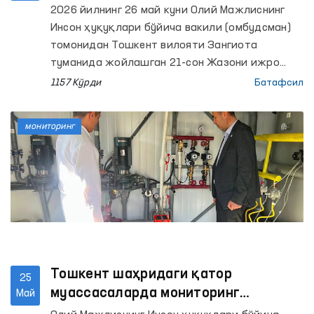
руҳий саломатлик илмий-амалий тиббиёт
2026 йилнинг 26 май куни Олий Мажлиснинг
марказининг психиатрия ва РИРСИАТМ
Инсон ҳуқуқлари бўйича вакили (омбудсман)
наркология хизмати бўйича Хоразм вилояти
томонидан Тошкент вилояти Зангиота
филиалларига мониторинг ташрифлари
туманида жойлашган 21-сон Жазони ижро
амалга оширилди.
этиш колониясида мониторинг ташрифи
1157 Кўрди
Батафсил
ўтказилди.
мониторинг
Тошкент шаҳридаги қатор
25
муассасаларда мониторинг
Май
ташрифлари амалга оширилди