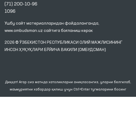
(71) 200-10-96
1096
Ушбу сайт материалларидан фойдаланганда,
www.ombudsman.uz
сайтига боғланиш керак
2026 © ЎЗБЕКИСТОН РЕСПУБЛИКАСИ ОЛИЙ МАЖЛИСИНИНГ
ИНСОН ҲУҚУҚЛАРИ БЎЙИЧА ВАКИЛИ (ОМБУДСМАН)
Диққат! Агар сиз матнда хатоликларни аниқласангиз, уларни белгилаб,
маъмуриятни хабардор қилиш учун Ctrl+Enter тугмаларини босинг