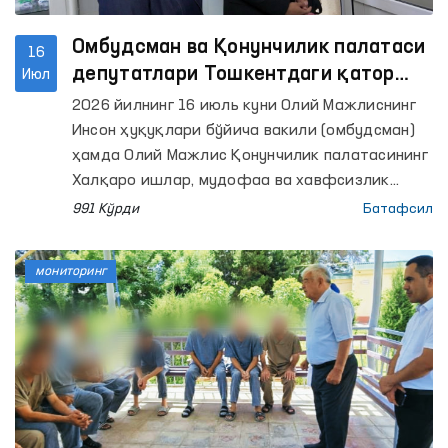
Омбудсман ва Қонунчилик палатаси
16
депутатлари Тошкентдаги қатор
Июл
ёпиқ муассасаларда мониторинг
2026 йилнинг 16 июль куни Олий Мажлиснинг
ўтказди
Инсон ҳуқуқлари бўйича вакили (омбудсман)
ҳамда Олий Мажлис Қонунчилик палатасининг
Халқаро ишлар, мудофаа ва хавфсизлик
масалалари қўмитаси депутатлари томонидан
991 Кўрди
Батафсил
ҳамкорликда Тошкент шаҳридаги Маъмурий
қамоққа олинган шахсларни сақлаш учун
мониторинг
мўлжалланган махсус қабулхона ҳамда
Муайян яшаш жойига эга бўлмаган шахсларни
реабилитация қилиш марказида мониторинг
ташрифлари амалга оширилди.