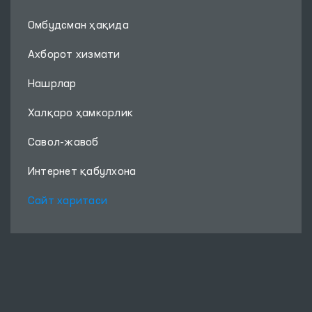
Омбудсман ҳақида
Ахборот хизмати
Нашрлар
Халқаро ҳамкорлик
Савол-жавоб
Интернет қабулхона
Сайт харитаси