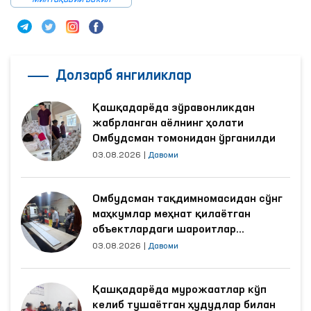
Долзарб янгиликлар
Қашқадарёда зўравонликдан
жабрланган аёлнинг ҳолати
Омбудсман томонидан ўрганилди
03.08.2026
|
Давоми
Омбудсман тақдимномасидан сўнг
маҳкумлар меҳнат қилаётган
объектлардаги шароитлар
яхшиланди
03.08.2026
|
Давоми
Қашқадарёда мурожаатлар кўп
келиб тушаётган ҳудудлар билан