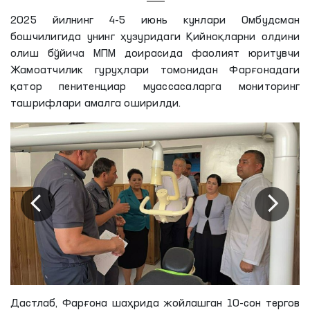
2025 йилнинг 4-5 июнь кунлари Омбудсман
бошчилигида унинг ҳузуридаги Қийноқларни олдини
олиш бўйича МПМ доирасида фаолият юритувчи
Жамоатчилик гуруҳлари томонидан Фарғонадаги
қатор пенитенциар муассасаларга мониторинг
ташрифлари амалга оширилди.
Дастлаб, Фарғона шаҳрида жойлашган 10-сон тергов