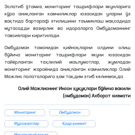
Эслатиб ўтамиз, мониторинг ташрифлари якунларига
кўра аниқланган камчиликлар юзасидан уларни ўз
вақтида бартараф этилишини таъминлаш мақсадида
мутасадди вазирлик ва идораларга Омбудсманнинг
тавсиялари киритилади.
Омбудсман томонидан қийноқларни олдини олиш
бўйича мониторинг ташрифлари якуни юзасидан
тайёрланган таҳлилий маълумотлар, жумладан
мониторинг жараёнида аниқланган камчиликлар Олий
Мажлис палаталарига ҳам тақдим этиб келинмоқда.
Олий Мажлиснинг Инсон ҳуқуқлари бўйича вакили
(омбудсман) Ахборот хизмати
Мониторинг
Омбудсман
Мурожаатлар
Қадр қиммат
Минтақавий вакил