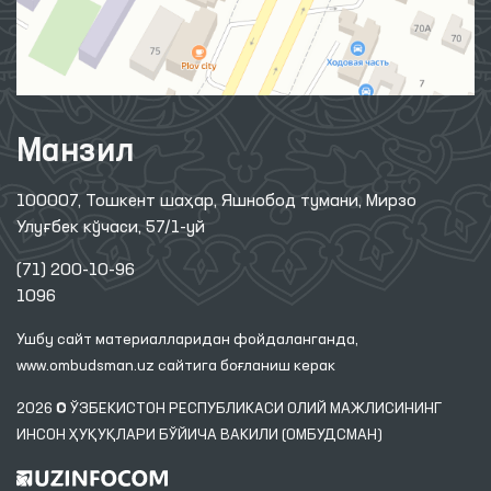
Манзил
100007, Тошкент шаҳар, Яшнобод тумани, Мирзо
Улуғбек кўчаси, 57/1-уй
(71) 200-10-96
1096
Ушбу сайт материалларидан фойдаланганда,
www.ombudsman.uz
сайтига боғланиш керак
2026 © ЎЗБЕКИСТОН РЕСПУБЛИКАСИ ОЛИЙ МАЖЛИСИНИНГ
ИНСОН ҲУҚУҚЛАРИ БЎЙИЧА ВАКИЛИ (ОМБУДСМАН)