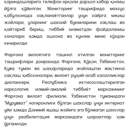
қариндошларига телефон орқали дарҳол хабар қилиш
йўлга қўйилган. Мониторинг ташрифида махсус
қабулхонада сақланаётганлар учун сайрга чиқиш
жойлари, уларнинг шахсий буюмларини сақлаш ва
қайтариб бериш, тиббий хизматдан фойдаланиш
хоналари ҳамда ошхона ва кунлик меню кўздан
кечирилди.
Фарғона вилоятига ташкил этилган мониторинг
ташрифлари доирасида Фарғона, Қўқон, Ўзбекистон,
Қува туман ва шаҳарларида жойлашган вақтинча
сақлаш ҳибсхоналари, вилоят руҳий-асаб касалликлар
диспансери, Республика ихтисослаштирилган
наркология илмий-амалий тиббиёт марказининг
Фарғона вилоят филиали, Ўзбекистон туманидаги
“Мурувват” ногиронлиги бўлган шахслар учун интернат
уйи ҳамда Доимий яшаш жойига эга бўлмаган шахслар
учун реабилитация марказидаги шароитлар ҳам
ўрганилди.