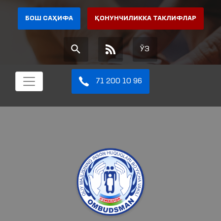
БОШ САҲИФА
ҚОНУНЧИЛИККА ТАКЛИФЛАР
ЎЗ
71 200 10 96