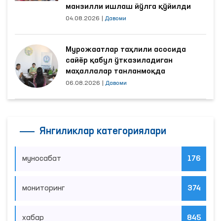
манзилли ишлаш йўлга қўйилди
04.08.2026
|
Давоми
Мурожаатлар таҳлили асосида
сайёр қабул ўтказиладиган
маҳаллалар танланмоқда
06.08.2026
|
Давоми
Янгиликлар категориялари
муносабат
176
мониторинг
374
хабар
845