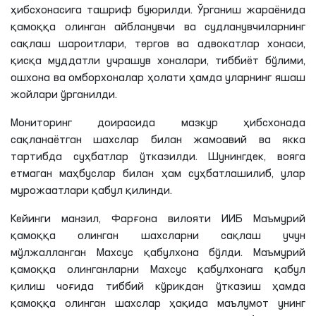
ҳибсхонасига ташриф буюрилди. Ўрганиш жараёнида
қамоққа олинган айбланувчи ва судланувчиларнинг
сақлаш шароитлари, тергов ва адвокатлар хонаси,
қисқа муддатли учрашув хоналари, тиббиёт бўлими,
ошхона ва омборхоналар ҳолати ҳамда уларнинг яшаш
жойлари ўрганилди.
Мониторинг доирасида мазкур ҳибсхонада
сақланаётган шахслар билан жамоавий ва якка
тартибда суҳбатлар ўтказилди. Шунингдек, вояга
етмаган маҳбуслар билан ҳам суҳбатлашилиб, улар
мурожаатлари қабул қилинди.
Кейинги манзил, Фарғона вилояти ИИБ Маъмурий
қамоққа олинган шахсларни сақлаш учун
мўлжалланган Махсус қабулхона бўлди. Маъмурий
қамоққа олинганларни Махсус қабулхонага қабул
қилиш чоғида тиббий кўрикдан ўтказиш ҳамда
қамоққа олинган шахслар ҳақида маълумот унинг