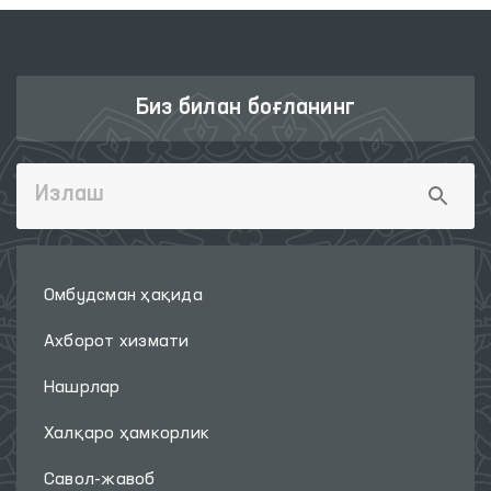
Биз билан боғланинг
Омбудсман ҳақида
Ахборот хизмати
Нашрлар
Халқаро ҳамкорлик
Савол-жавоб