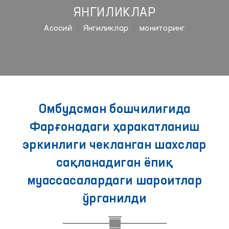
ЯНГИЛИКЛАР
Aсосий
Янгиликлар
мониторинг
Омбудсман бошчилигида
Фарғонадаги ҳаракатланиш
эркинлиги чекланган шахслар
сақланадиган ёпиқ
муассасалардаги шароитлар
ўрганилди