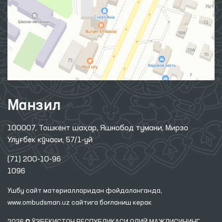
Манзил
100007, Тошкент шаҳар, Яшнобод тумани, Мирзо
Улуғбек кўчаси, 57/1-уй
(71) 200-10-96
1096
Ушбу сайт материалларидан фойдаланганда,
www.ombudsman.uz
сайтига боғланиш керак
2026 © ЎЗБЕКИСТОН РЕСПУБЛИКАСИ ОЛИЙ МАЖЛИСИНИНГ