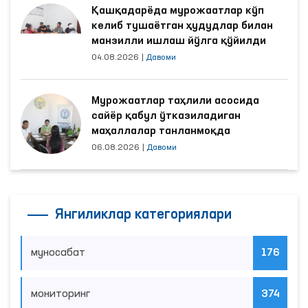
Қашқадарёда мурожаатлар кўп
келиб тушаётган ҳудудлар билан
манзилли ишлаш йўлга қўйилди
04.08.2026
|
Давоми
Мурожаатлар таҳлили асосида
сайёр қабул ўтказиладиган
маҳаллалар танланмоқда
06.08.2026
|
Давоми
Янгиликлар категориялари
муносабат
176
мониторинг
374