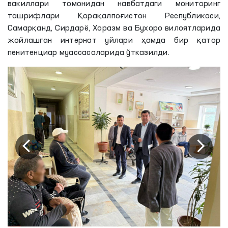
вакиллари томонидан навбатдаги мониторинг
ташрифлари Қорақалпоғистон Республикаси,
Самарқанд, Сирдарё, Хоразм ва Бухоро вилоятларида
жойлашган интернат уйлари ҳамда бир қатор
пенитенциар муассасаларида ўтказилди.