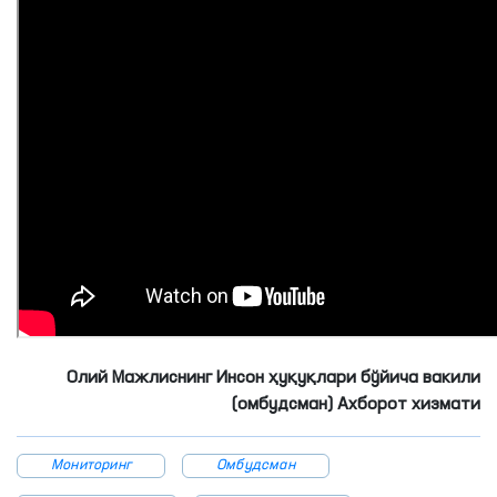
Олий Мажлиснинг Инсон ҳуқуқлари бўйича вакили
(омбудсман) Ахборот хизмати
Мониторинг
Омбудсман