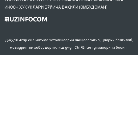
ИНСОН ҲУҚУҚЛАРИ БЎЙИЧА ВАКИЛИ (ОМБУДСМАН)
Диққат! Агар сиз матнда хатоликларни аниқласангиз, уларни белгилаб,
маъмуриятни хабардор қилиш учун Ctrl+Enter тугмаларини босинг