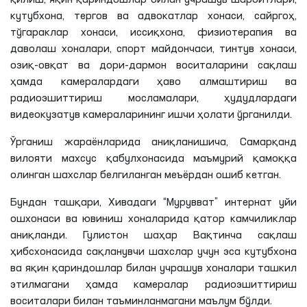
кутубхона, тергов ва адвокатлар хонаси, сайргоҳ,
тўгараклар хонаси, иссиқхона, физиотерапия ва
даволаш хоналари, спорт майдончаси, тинтув хонаси,
озиқ-овқат ва дори-дармон воситаларини сақлаш
ҳамда камералардаги ҳаво алмаштириш ва
радиоэшиттириш мосламалари, ҳудудлардаги
видеокузатув камераларининг ишчи ҳолати ўрганилди.
Ўрганиш жараёнларида аниқланишича, Самарқанд
вилояти махсус қабулхонасида маъмурий қамоққа
олинган шахслар белгиланган мeъёрдан ошиб кетган.
Бундан ташқари, Хивадаги “Мурувват” интернат уйи
ошхонаси ва ювиниш хоналарида қатор камчиликлар
аниқланди. Гулистон шаҳар Вақтинча сақлаш
ҳибсхонасида сақланувчи шахслар учун эса кутубхона
ва яқин қариндошлар билан учрашув хоналари ташкил
этилмагани ҳамда камералар радиоэшиттириш
воситалари билан таъминланмагани маълум бўлди.