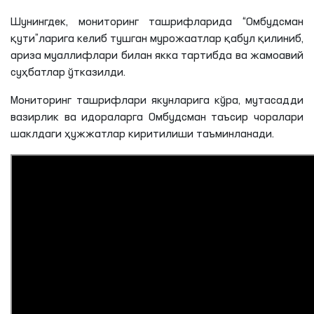
Шунингдек, мониторинг ташрифларида “Омбудсман
қути”ларига келиб тушган мурожаатлар қабул қилиниб,
ариза муаллифлари билан якка тартибда ва жамоавий
суҳбатлар ўтказилди.
Мониторинг ташрифлари якунларига кўра, мутасадди
вазирлик ва идораларга Омбудсман таъсир чоралари
шаклдаги ҳужжатлар киритилиши таъминланади.