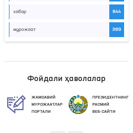
хабар
844
мурожаат
389
Фойдали ҳаволалар
ПРЕЗИДЕНТНИНГ
ОЛИЙ МАЖЛИС
АР
РАСМИЙ
ҚОНУНЧИЛИК
ВЕБ-САЙТИ
ПАЛАТАСИ