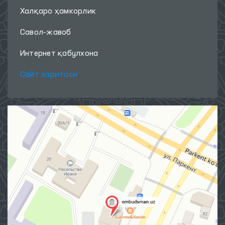
Халқаро ҳамкорлик
Савол-жавоб
Интернет қабулхона
Сайт харитаси