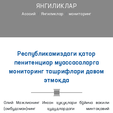
ЯНГИЛИКЛАР
Aсосий
Янгиликлар
мониторинг
Республикамиздаги қатор
пенитенциар муассасаларга
мониторинг ташрифлари давом
этмоқда
Олий Мажлиснинг Инсон ҳуқуқлари бўйича вакили
(омбудсман)нинг ҳудудлардаги минтақавий