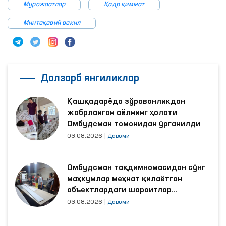
Мурожаатлар
Қадр қиммат
Минтақавий вакил
Долзарб янгиликлар
Қашқадарёда зўравонликдан
жабрланган аёлнинг ҳолати
Омбудсман томонидан ўрганилди
03.08.2026
|
Давоми
Омбудсман тақдимномасидан сўнг
маҳкумлар меҳнат қилаётган
объектлардаги шароитлар
яхшиланди
03.08.2026
|
Давоми