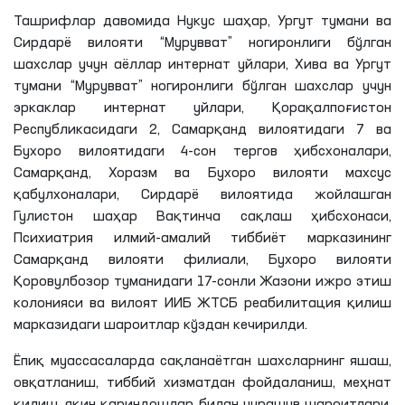
Ташрифлар давомида Нукус шаҳар, Ургут тумани ва
Сирдарё вилояти “Мурувват” ногиронлиги бўлган
шахслар учун аёллар интернат уйлари, Хива ва Ургут
тумани “Мурувват” ногиронлиги бўлган шахслар учун
эркаклар интернат уйлари, Қорақалпоғистон
Республикасидаги 2, Самарқанд вилоятидаги 7 ва
Бухоро вилоятидаги 4-сон тергов ҳибсхоналари,
Самарқанд, Хоразм ва Бухоро вилояти махсус
қабулхоналари, Сирдарё вилоятида жойлашган
Гулистон шаҳар Вақтинча сақлаш ҳибсхонаси,
Психиатрия илмий-амалий тиббиёт марказининг
Самарқанд вилояти филиали, Бухоро вилояти
Қоровулбозор туманидаги 17-сонли Жазони ижро этиш
колонияси ва вилоят ИИБ ЖТСБ реабилитация қилиш
марказидаги шароитлар кўздан кечирилди.
Ёпиқ муассасаларда сақланаётган шахсларнинг яшаш,
овқатланиш, тиббий хизматдан фойдаланиш, меҳнат
қилиш, яқин қариндошлар билан учрашув шароитлари,