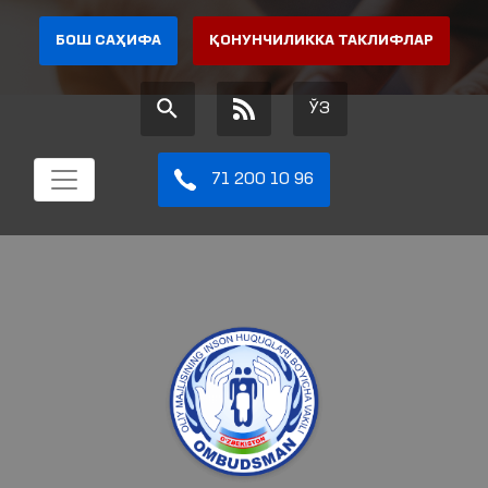
БОШ САҲИФА
ҚОНУНЧИЛИККА ТАКЛИФЛАР
ЎЗ
71 200 10 96