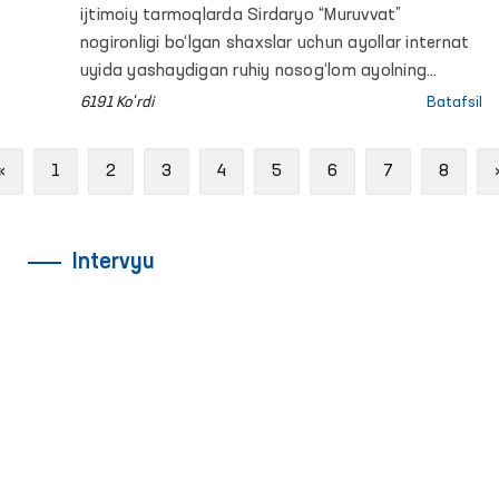
ijtimoiy tarmoqlarda Sirdaryo “Muruvvat”
nogironligi bo‘lgan shaxslar uchun ayollar internat
uyida yashaydigan ruhiy nosog‘lom ayolning
ustidan mazax qilingani haqidagi xabarlar tarqaldi.
6191 Ko'rdi
Batafsil
Previous
«
1
2
3
4
5
6
7
8
Intervyu