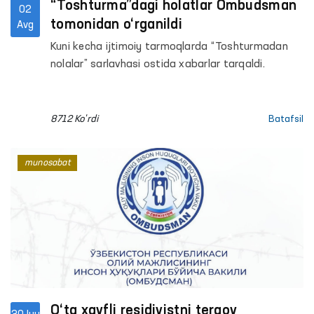
“Toshturma”dagi holatlar Ombudsman
02
tomonidan o‘rganildi
Avg
Kuni kecha ijtimoiy tarmoqlarda “Toshturmadan
nolalar” sarlavhasi ostida xabarlar tarqaldi.
8712 Ko'rdi
Batafsil
munosabat
O‘ta xavfli residivistni tergov