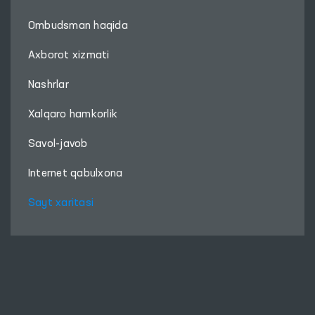
Ombudsman haqida
Axborot xizmati
Nashrlar
Xalqaro hamkorlik
Savol-javob
Internet qabulxona
Sayt xaritasi