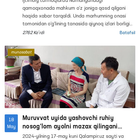
Ijtimoiy tarmoqlarda Namangandagi
qamoqxonada mahkum o‘z joniga qasd qilgani
haqida xabar tarqaldi. Unda marhumning onasi
tomonidan o‘g‘lining tanasida qiynoq izlari borligi
qayd etilganligi maʼlum qilingan.
2762 Ko'rdi
Batafsil
munosabat
Muruvvat uyida yashovchi ruhiy
18
nosog‘lom ayolni mazax qilingani
May
holati o‘rganildi
2024-yilning 17-may kuni Qalampir.uz sayti va