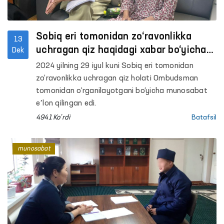
Sobiq eri tomonidan zo‘ravonlikka
13
uchragan qiz haqidagi xabar bo‘yicha
Dek
qo‘shimcha maʼlumot
2024 yilning 29 iyul kuni Sobiq eri tomonidan
zo‘ravonlikka uchragan qiz holati Ombudsman
tomonidan o‘rganilayotgani bo‘yicha munosabat
eʼlon qilingan edi.
4941 Ko'rdi
Batafsil
munosabat