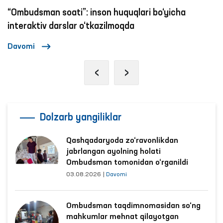
“Ombudsman soati”: inson huquqlari bo‘yicha
interaktiv darslar o‘tkazilmoqda
Davomi
‹
›
Dolzarb yangiliklar
Qashqadaryoda zo‘ravonlikdan
jabrlangan ayolning holati
Ombudsman tomonidan o‘rganildi
03.08.2026
|
Davomi
Ombudsman taqdimnomasidan so‘ng
mahkumlar mehnat qilayotgan