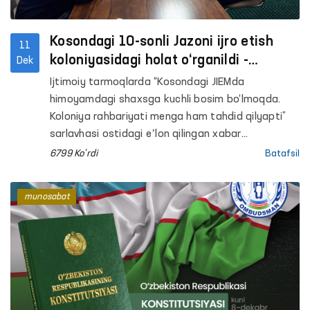
Kosondagi 10-sonli Jazoni ijro etish
11
koloniyasidagi holat o‘rganildi -
Dek
Ombudsman
Ijtimoiy tarmoqlarda “Kosondagi JIEMda
himoyamdagi shaxsga kuchli bosim bo‘lmoqda.
Koloniya rahbariyati menga ham tahdid qilyapti”
sarlavhasi ostidagi eʼlon qilingan xabar
Ombudsmanning Qashqadaryo viloyatidagi
6799 Ko'rdi
Batafsil
mintaqaviy vakili tomonidan jamoatchilik vakillari
bilan birga zudlik bilan monitoring amalga
munosabat
oshirilgan holda o‘rganildi.