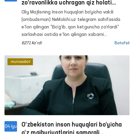
zo‘ravonlikka uchragan qiz holati
o‘rganilmoqda
Oliy Majlisning Inson huquqlari bo‘yicha vakili
(ombudsman) NeMolchi.uz telegram sahifasida
eʼlon qilingan "Bo‘g‘ib, qon ketguncha zo‘rlardi"
sarlavhasi ostida eʼlon qilingan xabarni
o‘rganmoqda.
6271 Ko'rdi
Batafsil
munosabat
O‘zbekiston inson huquqlari bo‘yicha
04 Iyu
o‘z majburiyatlarini samarali