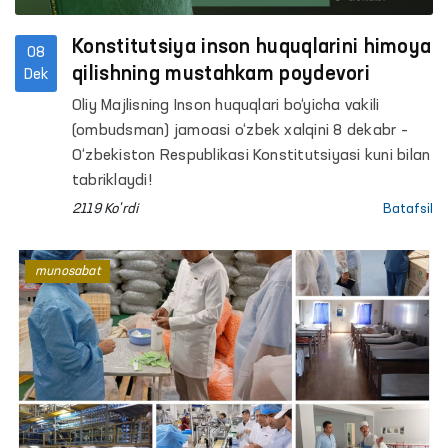
Konstitutsiya inson huquqlarini himoya
08
qilishning mustahkam poydevori
Dek
Oliy Majlisning Inson huquqlari bo‘yicha vakili
(ombudsman) jamoasi o‘zbek xalqini 8 dekabr –
O‘zbekiston Respublikasi Konstitutsiyasi kuni bilan
tabriklaydi!
2119 Ko'rdi
Batafsil
munosabat