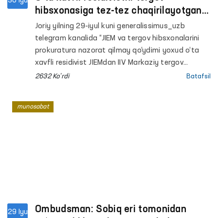
30 Iyu
hibsxonasiga tez-tez chaqirilayotgani
haqidagi xabar Ombudsman tomonidan
Joriy yilning 29-iyul kuni generalissimus_uzb
o‘rganilmoqda
telegram kanalida “JIEM va tergov hibsxonalarini
prokuratura nazorat qilmay qo‘ydimi yoxud o‘ta
xavfli residivist JIEMdan IIV Markaziy tergov
hibsxonasiga nega tez-tez chaqirilmoqda” nomli
2632 Ko'rdi
Batafsil
xabar e’lon qilindi. Unda 2010-yilda ozodlikdan
mahrum qilingan o‘ta xavfli residivistni 2023-2024
munosabat
yillarda har oy tergov hibsxonasiga chaqirtirilgani
qayd etilgan va holat Ombudsman tomonidan
o‘rganilishi so‘ralgan.
Ombudsman: Sobiq eri tomonidan
29 Iyu