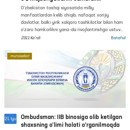
bajarayotgani eʼtirof etildi
O‘zbekiston tashqi siyosatida milliy
manfaatlardan kelib chiqib, nafaqat xorijiy
davlatlar, balki yirik xalqaro tashkilotlar bilan ham
o‘zaro hamkorlikni yana-da rivojlantirishga ustuvor
ahamiyat qaratilmoqda.
2311 Ko'rdi
Batafsil
munosabat
Ombudsman: IIB binosiga olib ketilgan
21 Iyu
shaxsning o‘limi holati o‘rganilmoqda