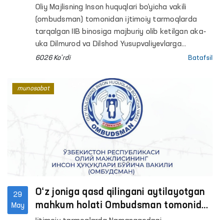
Oliy Majlisning Inson huquqlari bo‘yicha vakili
(ombudsman) tomonidan ijtimoiy tarmoqlarda
tarqalgan IIB binosiga majburiy olib ketilgan aka-
uka Dilmurod va Dilshod Yusupvaliyevlarga
nisbatan kuch ishlatilganligi holati o‘rganilmoqda.
6026 Ko'rdi
Batafsil
munosabat
O‘z joniga qasd qilingani aytilayotgan
29
mahkum holati Ombudsman tomonidan
May
o‘rganilmoqda