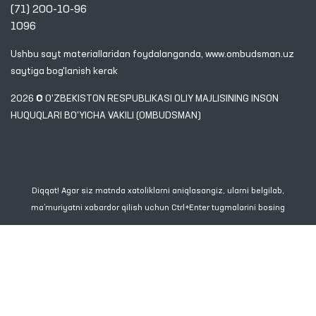
(71) 200-10-96
1096
Ushbu sayt materiallaridan foydalanganda,
www.ombudsman.uz
saytiga bog'lanish kerak
2026 © O'ZBEKISTON RESPUBLIKASI OLIY MAJLISINING INSON
HUQUQLARI BO'YICHA VAKILI (OMBUDSMAN)
Diqqat! Agar siz matnda xatoliklarni aniqlasangiz, ularni belgilab,
ma’muriyatni xabardor qilish uchun Ctrl+Enter tugmalarini bosing