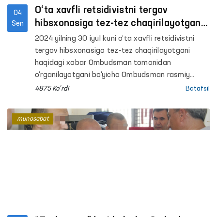
O‘ta xavfli retsidivistni tergov
04
hibsxonasiga tez-tez chaqirilayotgani
Sen
haqidagi xabar bo‘yicha
2024 yilning 30 iyul kuni o‘ta xavfli retsidivistni
Ombudsmanning qo‘shimcha rasmiy
tergov hibsxonasiga tez-tez chaqirilayotgani
munosabati
haqidagi xabar Ombudsman tomonidan
o‘rganilayotgani bo‘yicha Ombudsman rasmiy
munosabati eʼlon qilingan edi.
4875 Ko'rdi
Batafsil
munosabat