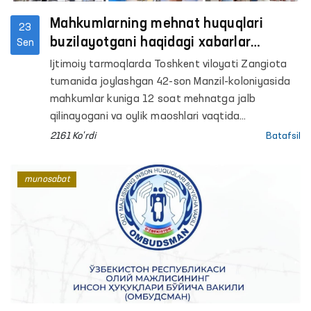
Mahkumlarning mehnat huquqlari
23
buzilayotgani haqidagi xabarlar
Sen
o‘rganildi - Ombudsman
Ijtimoiy tarmoqlarda Toshkent viloyati Zangiota
tumanida joylashgan 42-son Manzil-koloniyasida
mahkumlar kuniga 12 soat mehnatga jalb
qilinayogani va oylik maoshlari vaqtida
to‘lanmayotgani haqida xabarlar tarqaldi.
2161 Ko'rdi
Batafsil
munosabat