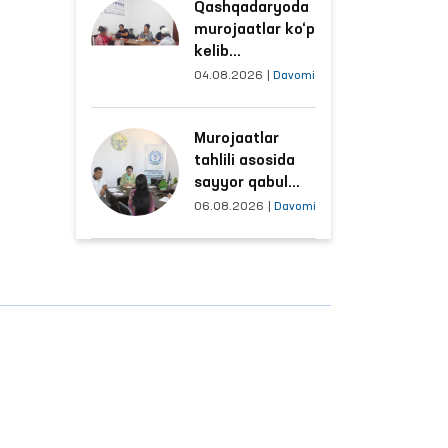
Qashqadaryoda
sharoitlar
murojaatlar ko‘p
yaxshilandi
kelib
tushayotgan
04.08.2026
|
Davomi
hududlar bilan
manzilli ishlash
Murojaatlar
yo‘lga qo‘yildi
tahlili asosida
sayyor qabul
o‘tkaziladigan
06.08.2026
|
Davomi
mahallalar
tanlanmoqda