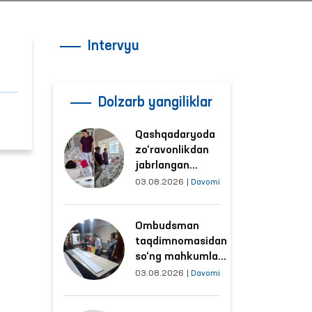
Intervyu
Dolzarb yangiliklar
Qashqadaryoda
zo‘ravonlikdan
jabrlangan
ayolning holati
03.08.2026
|
Davomi
Ombudsman
tomonidan
Ombudsman
o‘rganildi
taqdimnomasidan
so‘ng mahkumlar
mehnat
03.08.2026
|
Davomi
qilayotgan
obyektlardagi