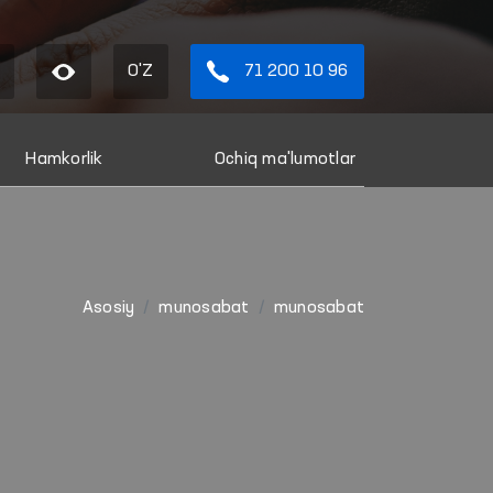
O'Z
71 200 10 96
Hamkorlik
Ochiq ma'lumotlar
Asosiy
munosabat
munosabat