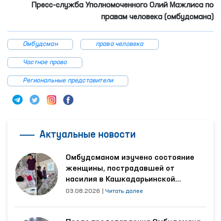
проектов, а также о правовых основах в данных
направлениях.
Пресс-служба Уполномоченного Олий Мажлиса по
правам человека (омбудсмана)
Омбудсман
права человека
Частное право
Региональные представители
Актуальные новости
Омбудсманом изучено состояние
женщины, пострадавшей от
насилия в Кашкадарьинской
области
03.08.2026
|
Читать далее