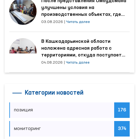
После представления Омбудсмана
улучшены условия на
производственных объектах, где
трудятся осуждённые
03.08.2026
|
Читать далее
В Кашкадарьинской области
налажена адресная работа с
территориями, откуда поступает
наибольшее количество обращений
04.08.2026
|
Читать далее
Категории новостей
позиция
176