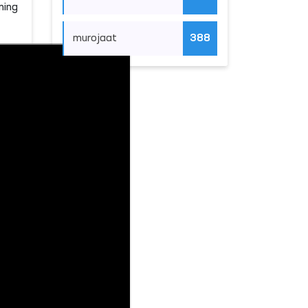
ning
murojaat
388