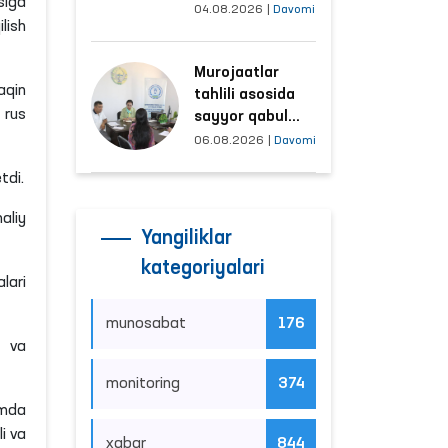
siga
tushayotgan
04.08.2026
|
Davomi
lish
hududlar bilan
manzilli ishlash
Murojaatlar
yo‘lga qo‘yildi
aqin
tahlili asosida
 rus
sayyor qabul
o‘tkaziladigan
06.08.2026
|
Davomi
mahallalar
tdi.
tanlanmoqda
aliy
Yangiliklar
kategoriyalari
lari
munosabat
176
m va
monitoring
374
amda
i va
xabar
844