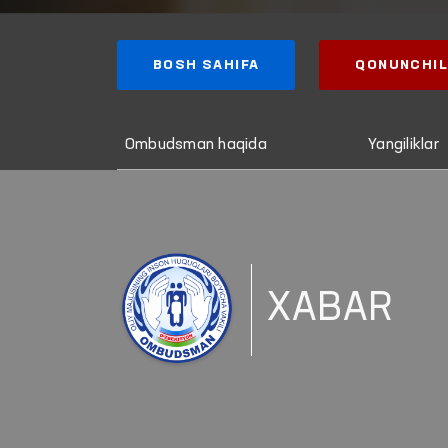
BOSH SAHIFA
QONUNCHIL
Ombudsman haqida
Yangiliklar
XABAR