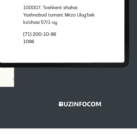
100007, Toshkent shahar,
Yashnobod tumani. Mirzo Ulug‘bek
ko‘chasi 57/1-uy
(71) 200-10-96
1096
+Enter tugmalarini bosing