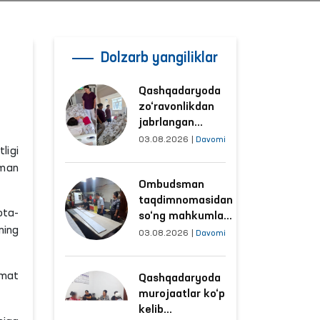
Dolzarb yangiliklar
Qashqadaryoda
zo‘ravonlikdan
jabrlangan
ayolning holati
03.08.2026
|
Davomi
ligi
Ombudsman
man
tomonidan
Ombudsman
o‘rganildi
taqdimnomasidan
ota-
so‘ng mahkumlar
ning
mehnat
03.08.2026
|
Davomi
qilayotgan
obyektlardagi
rmat
Qashqadaryoda
sharoitlar
murojaatlar ko‘p
yaxshilandi
kelib