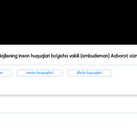
Majlisning Inson huquqlari bo‘yicha vakili (ombudsman) Axborot xiz
an
inson huquqlari
Bola huquqlari