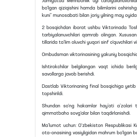
Jamiyatda Mehribonlik uyi tarbiyalanuvchila
bo‘lgan qiziqishini hamda bilimlarini oshiris
kuni” munosabati bilan joriy yilning may oyida
2 bosqichdan iborat ushbu Viktorinada Tosh
tarbiyalanuvchilari qamrab olingan. Xususan
tillarida ta’lim oluvchi yuqori sinf o‘quvchilari
Ombudsman viktorinasining yakuniy bosqichida 
Ishtirokchilar belgilangan vaqt ichida ber
savollarga javob berishdi.
Dastlab Viktorinaning final bosqichiga yetib
topshirildi.
Shundan so‘ng hakamlar hay’ati a’zolari t
qimmatbaho sovg‘alar bilan taqdirlanishdi.
Ma’lumot uchun: O‘zbekiston Respublikasi K
ota-onasining vasiyligidan mahrum bo‘lgan bolal