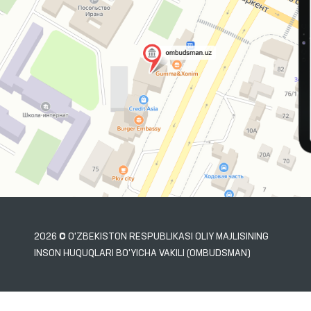
2026 © O'ZBEKISTON RESPUBLIKASI OLIY MAJLISINING
INSON HUQUQLARI BO'YICHA VAKILI (OMBUDSMAN)
xatoliklarni aniqlasangiz, ularni belgilab, ma’muriyatni xabardor qilish uchun Ctrl