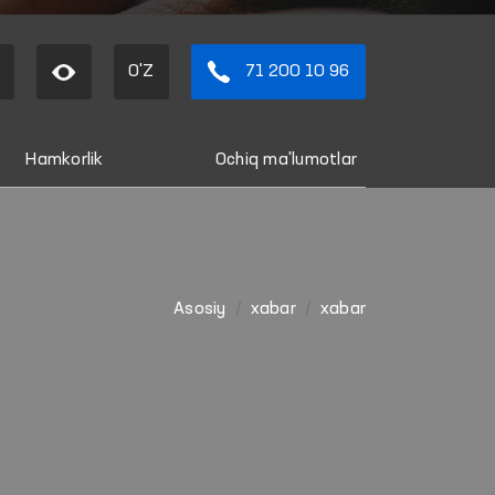
O'Z
71 200 10 96
Hamkorlik
Ochiq ma'lumotlar
Asosiy
xabar
xabar