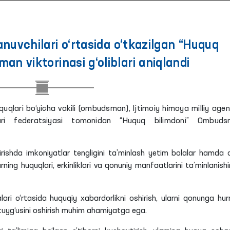
anuvchilari o‘rtasida o‘tkazilgan “Huquq
n viktorinasi g‘oliblari aniqlandi
quqlari bo‘yicha vakili (ombudsman), Ijtimoiy himoya milliy agent
ri federatsiyasi tomonidan “Huquq bilimdoni” Ombuds
hirishda imkoniyatlar tengligini ta’minlash yetim bolalar hamda 
ning huquqlari, erkinliklari va qonuniy manfaatlarini ta’minlanishi
alari o‘rtasida huquqiy xabardorlikni oshirish, ularni qonunga hu
 tuyg‘usini oshirish muhim ahamiyatga ega.