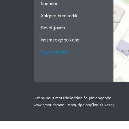
Nashrlar
Xalqaro hamkorlik
Savol-javob
Internet qabulxona
Sayt xaritasi
Ushbu sayt materiallaridan foydalanganda,
www.ombudsman.uz
saytiga bog'lanish kerak
Diqqat! Agar siz matnda 