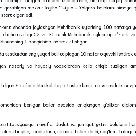
ri ta’limiga bo‘lgan e’tiborni kuchaytirish, ularning huquq soha
hga qaratilgan mazkur loyiha “1-iyun – Xalqaro bolalarni himoya qi
 start olgan edi.
kent shahrida joylashgan Mehribonlik uylarining 100 nafarga y
, shahrimizdagi 22 va 30-sonli Mehribonlik uylarining o‘zbek va
 viktorinaning 1-bosqichida ishtirok etishgan.
testlardan eng yuqori ball to‘plagan 10 nafar o‘quvchi ishtirok e
ilgan nazariy va hayotiy voqealardan kelib chiqib tuzilgan am
 kelgan 6 nafar ishtirokchilarga tashakkurnoma va esdalik sovg‘a
omonidan berilgan ballar asosida aniqlangan g‘oliblar diplo
onstitutsiyasiga muvofiq, davlat va jamiyat yetim bolalarni h
arni boqish, tarbiyalash, ularning ta’lim olishi, sog‘lom, to‘laqonl