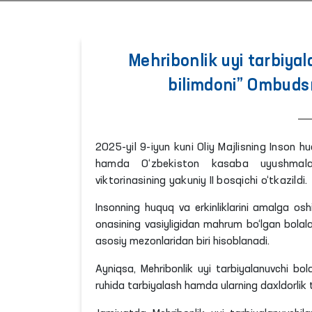
Mehribonlik uyi tarbiyal
bilimdoni” Ombudsma
2025-yil 9-iyun kuni Oliy Majlisning Inson hu
hamda O‘zbekiston kasaba uyushmala
viktorinasining yakuniy II bosqichi o‘tkazildi.
Insonning huquq va erkinliklarini amalga os
onasining vasiyligidan mahrum bo‘lgan bolalar
asosiy mezonlaridan biri hisoblanadi.
Ayniqsa, Mehribonlik uyi tarbiyalanuvchi bol
ruhida tarbiyalash hamda ularning daxldorlik