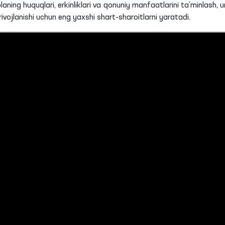
ning huquqlari, erkinliklari va qonuniy manfaatlarini ta’minlash, u
rivojlanishi uchun eng yaxshi shart-sharoitlarni yaratadi.