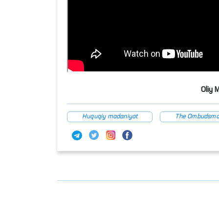
Oliy 
Huquqiy madaniyat
The Ombudsm