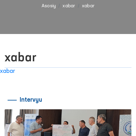
Asosiy
xabar
xabar
xabar
xabar
Intervyu