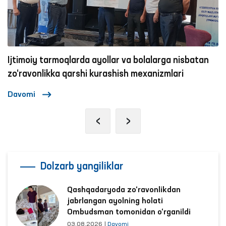
Ijtimoiy tarmoqlarda ayollar va bolalarga nisbatan
O
zo‘ravonlikka qarshi kurashish mexanizmlari
Davomi
D
‹
›
Dolzarb yangiliklar
Qashqadaryoda zo‘ravonlikdan
jabrlangan ayolning holati
Ombudsman tomonidan o‘rganildi
03.08.2026
|
Davomi