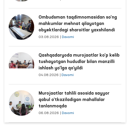
Ombudsman taqdimnomasidan so‘ng
mahkumlar mehnat qilayotgan
obyektlardagi sharoitlar yaxshilandi
03.08.2026
|
Davomi
Qashqadaryoda murojaatlar ko‘p kelib
tushayotgan hududlar bilan manzilli
ishlash yo‘lga qo‘yildi
04.08.2026
|
Davomi
Murojaatlar tahlili asosida sayyor
qabul o‘tkaziladigan mahallalar
tanlanmoqda
06.08.2026
|
Davomi