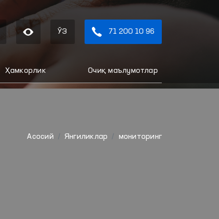
ЎЗ
71 200 10 96
Ҳамкорлик
Очиқ маълумотлар
Aсосий
Янгиликлар
мониторинг