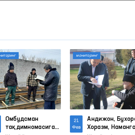
ниторинг
мониторинг
Ижтимоий тармоқларда
Омбудсманнинг бир к
аёллар ва болаларга
нисбатан зўравонликка
Давоми
Давоми
қарши курашиш
Омбудсман
Андижон, Бухор
21
механизмлари
тақдимномасига
Хоразм, Наманг
Фев