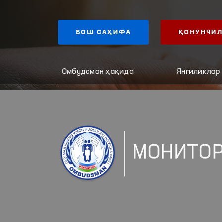
БОШ САҲИФА
ҚОНУНЧИЛ
Омбудсман ҳақида
Янгиликлар
МОНИТО