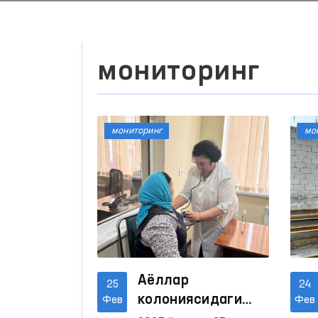
мониторинг
мониторинг
мо
Аёллар
25
24
колониясидаги
Фев
Фев