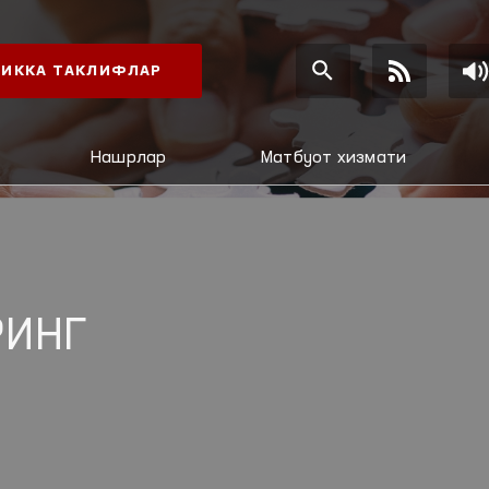
ИККА ТАКЛИФЛАР
Нашрлар
Матбуот хизмати
РИНГ