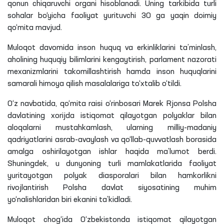
qonun chiqaruvchi organi hisoblanadi. Uning tarkibida turli
sohalar bo‘yicha faoliyat yurituvchi 30 ga yaqin doimiy
qo‘mita mavjud.
Muloqot davomida inson huquq va erkinliklarini ta’minlash,
aholining huquqiy bilimlarini kengaytirish, parlament nazorati
mexanizmlarini takomillashtirish hamda inson huquqlarini
samarali himoya qilish masalalariga to‘xtalib o‘tildi.
O‘z navbatida, qo‘mita raisi o‘rinbosari Marek Rjonsa Polsha
davlatining xorijda istiqomat qilayotgan polyaklar bilan
aloqalarni mustahkamlash, ularning milliy-madaniy
qadriyatlarini asrab-avaylash va qo‘llab-quvvatlash borasida
amalga oshirilayotgan ishlar haqida ma’lumot berdi.
Shuningdek, u dunyoning turli mamlakatlarida faoliyat
yuritayotgan polyak diasporalari bilan hamkorlikni
rivojlantirish Polsha davlat siyosatining muhim
yo‘nalishlaridan biri ekanini ta’kidladi.
Muloqot chog‘ida O‘zbekistonda istiqomat qilayotgan