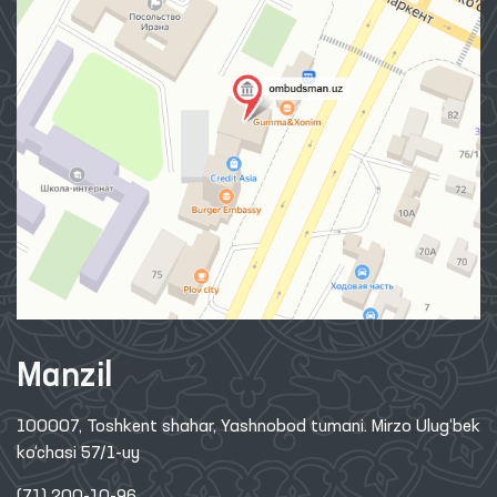
Manzil
100007, Toshkent shahar, Yashnobod tumani. Mirzo Ulug‘bek
ko‘chasi 57/1-uy
(71) 200-10-96