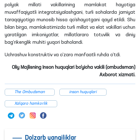
polyak millati vakillarining mamlakat hayotiga
muvaffaqiyatli integratsiyalashgani, turli sohalarda jamiyat
taraqqiyotiga munosib hissa qo‘shayotgani qayd etildi. Shu
bilan birga, mamlakatimizda turli millat va elat vakillari uchun
yaratilgan imkoniyatlar, millatlararo totuvlik va diniy
bag‘rikenglik muhiti yuqori baholandi.
Uchrashuv konstruktiv va o‘zaro manfaatli ruhda o‘tdi.
Oliy Majlisning Inson huquqlari bo‘yicha vakili (ombudsman)
Axborot xizmati.
The Ombudsman
inson huquqlari
Xalqaro hamkorlik
Dolzarb yangiliklar