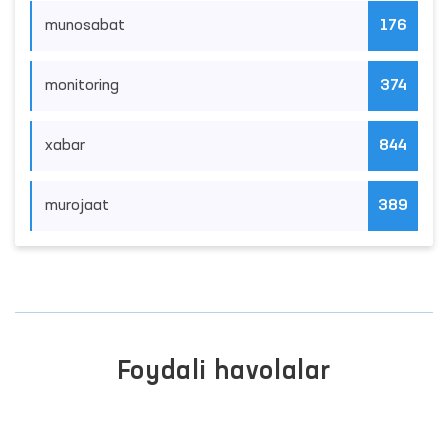
munosabat
176
monitoring
374
xabar
844
murojaat
389
Foydali havolalar
JAMOAVIY MUROJAAT
ZMATLARI