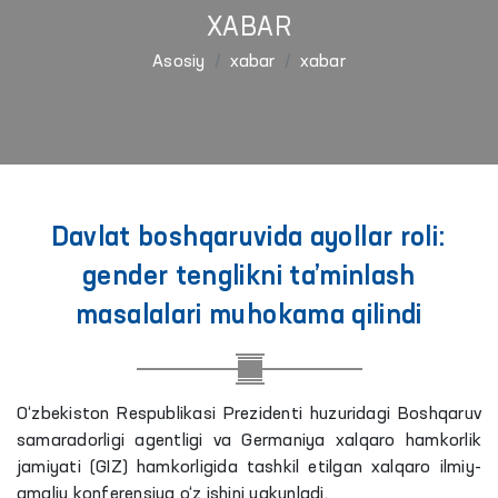
XABAR
Asosiy
xabar
xabar
Davlat boshqaruvida ayollar roli:
gender tenglikni ta’minlash
masalalari muhokama qilindi
O‘zbekiston Respublikasi Prezidenti huzuridagi Boshqaruv
samaradorligi agentligi va Germaniya xalqaro hamkorlik
jamiyati (GIZ) hamkorligida tashkil etilgan xalqaro ilmiy-
amaliy konferensiya o‘z ishini yakunladi.