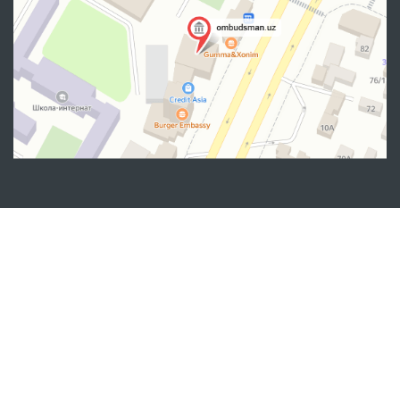
Manzil
100007, Toshkent shahar, Yashnobod tumani. Mirzo Ulug‘bek
ko‘chasi 57/1-uy
(71) 200-10-96
1096