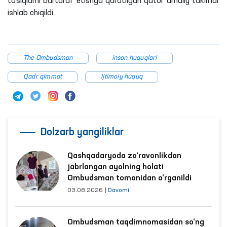
to‘siqlarni bartaraf etishga qaratilgan qator amaliy takliflar
ishlab chiqildi.
The Ombudsman
inson huquqlari
Qadr qimmat
Ijtimoiy huquq
Dolzarb yangiliklar
Qashqadaryoda zo‘ravonlikdan
jabrlangan ayolning holati
Ombudsman tomonidan o‘rganildi
03.08.2026
|
Davomi
Ombudsman taqdimnomasidan so‘ng