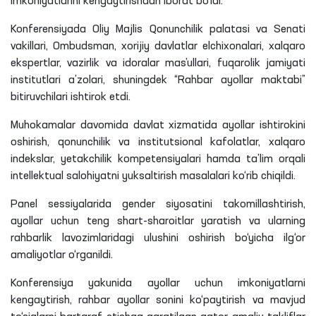
imkoniyatlarini kengaytirishdan iborat bo‘ldi.
Konferensiyada Oliy Majlis Qonunchilik palatasi va Senati
vakillari, Ombudsman, xorijiy davlatlar elchixonalari, xalqaro
ekspertlar, vazirlik va idoralar mas’ullari, fuqarolik jamiyati
institutlari a’zolari, shuningdek “Rahbar ayollar maktabi”
bitiruvchilari ishtirok etdi.
Muhokamalar davomida davlat xizmatida ayollar ishtirokini
oshirish, qonunchilik va institutsional kafolatlar, xalqaro
indekslar, yetakchilik kompetensiyalari hamda ta’lim orqali
intellektual salohiyatni yuksaltirish masalalari ko‘rib chiqildi.
Panel sessiyalarida gender siyosatini takomillashtirish,
ayollar uchun teng shart-sharoitlar yaratish va ularning
rahbarlik lavozimlaridagi ulushini oshirish bo‘yicha ilg‘or
amaliyotlar o‘rganildi.
Konferensiya yakunida ayollar uchun imkoniyatlarni
kengaytirish, rahbar ayollar sonini ko‘paytirish va mavjud