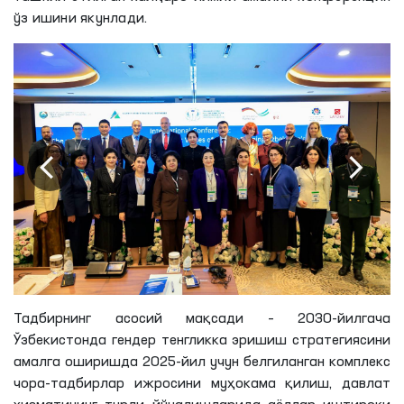
ўз ишини якунлади.
Тадбирнинг асосий мақсади – 2030-йилгача
Ўзбекистонда гендер тенгликка эришиш стратегиясини
амалга оширишда 2025-йил учун белгиланган комплекс
чора-тадбирлар ижросини муҳокама қилиш, давлат