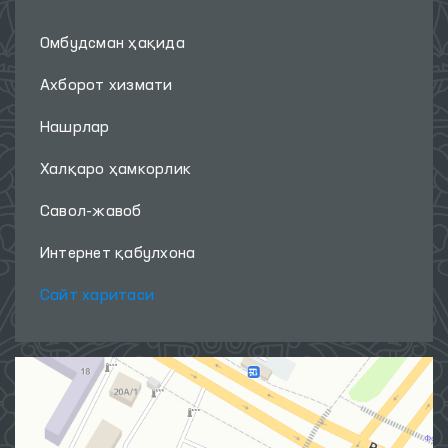
Омбудсман ҳақида
Ахборот хизмати
Нашрлар
Халқаро ҳамкорлик
Савол-жавоб
Интернет қабулхона
Сайт харитаси