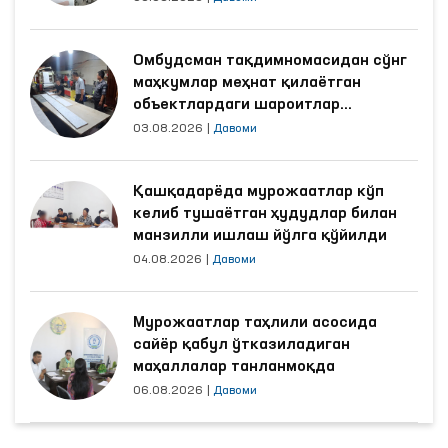
Омбудсман тақдимномасидан сўнг
маҳкумлар меҳнат қилаётган
объектлардаги шароитлар
яхшиланди
03.08.2026
|
Давоми
Қашқадарёда мурожаатлар кўп
келиб тушаётган ҳудудлар билан
манзилли ишлаш йўлга қўйилди
04.08.2026
|
Давоми
Мурожаатлар таҳлили асосида
сайёр қабул ўтказиладиган
маҳаллалар танланмоқда
06.08.2026
|
Давоми