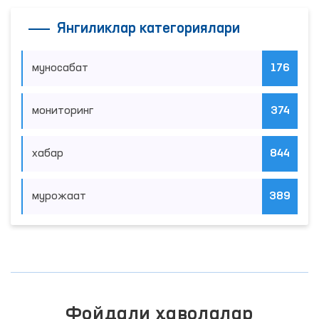
Янгиликлар категориялари
муносабат
176
мониторинг
374
хабар
844
мурожаат
389
Фойдали ҳаволалар