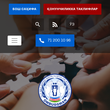
БОШ САҲИФА
ҚОНУНЧИЛИККА ТАКЛИФЛАР
ЎЗ
71 200 10 96