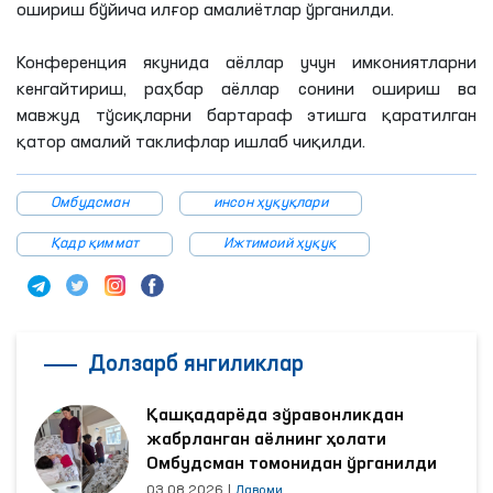
ошириш бўйича илғор амалиётлар ўрганилди.
Конференция якунида аёллар учун имкониятларни
кенгайтириш, раҳбар аёллар сонини ошириш ва
мавжуд тўсиқларни бартараф этишга қаратилган
қатор амалий таклифлар ишлаб чиқилди.
Омбудсман
инсон ҳуқуқлари
Қадр қиммат
Ижтимоий ҳуқуқ
Долзарб янгиликлар
Қашқадарёда зўравонликдан
жабрланган аёлнинг ҳолати
Омбудсман томонидан ўрганилди
03.08.2026
|
Давоми