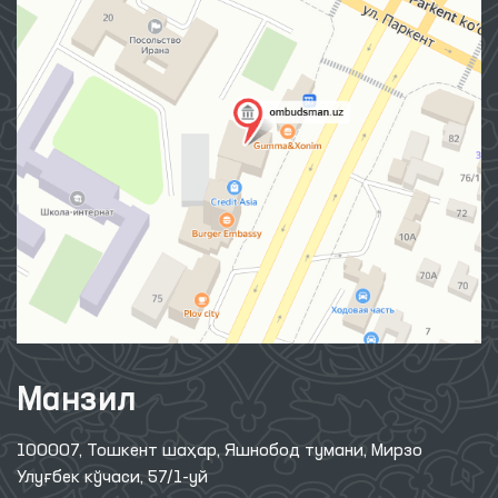
Манзил
100007, Тошкент шаҳар, Яшнобод тумани, Мирзо
Улуғбек кўчаси, 57/1-уй