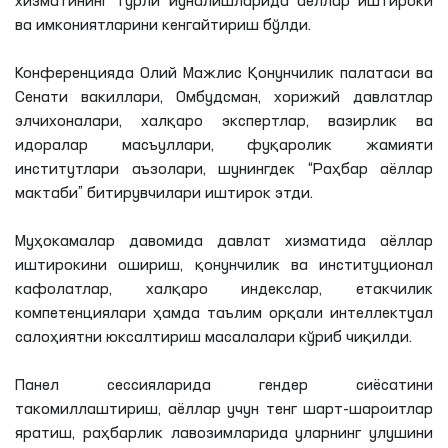
хизматининг турли йўналишларида аёллар иштироки
ва имкониятларини кенгайтириш бўлди.
Конференцияда Олий Мажлис Қонунчилик палатаси ва
Сенати вакиллари, Омбудсман, хорижий давлатлар
элчихоналари, халқаро экспертлар, вазирлик ва
идоралар масъуллари, фуқаролик жамияти
институтлари аъзолари, шунингдек “Раҳбар аёллар
мактаби” битирувчилари иштирок этди.
Муҳокамалар давомида давлат хизматида аёллар
иштирокини ошириш, қонунчилик ва институционал
кафолатлар, халқаро индекслар, етакчилик
компетенциялари ҳамда таълим орқали интеллектуал
салоҳиятни юксалтириш масалалари кўриб чиқилди.
Панел сессияларида гендер сиёсатини
такомиллаштириш, аёллар учун тенг шарт-шароитлар
яратиш, раҳбарлик лавозимларида уларнинг улушини