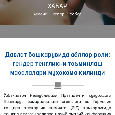
ХАБАР
Aсосий
хабар
хабар
Давлат бошқарувида аёллар роли:
гендер тенгликни таъминлаш
масалалари муҳокама қилинди
Ўзбекистон Республикаси Президенти ҳузуридаги
Бошқарув самарадорлиги агентлиги ва Германия
халқаро ҳамкорлик жамияти (GIZ) ҳамкорлигида
ташкил этилган халқаро илмий-амалий конференция