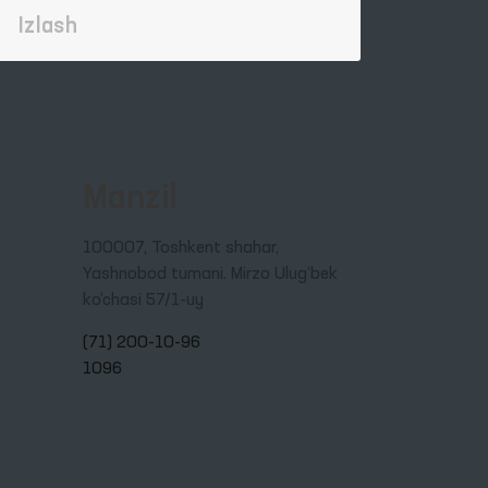
Manzil
100007, Toshkent shahar,
Yashnobod tumani. Mirzo Ulug‘bek
ko‘chasi 57/1-uy
(71) 200-10-96
1096