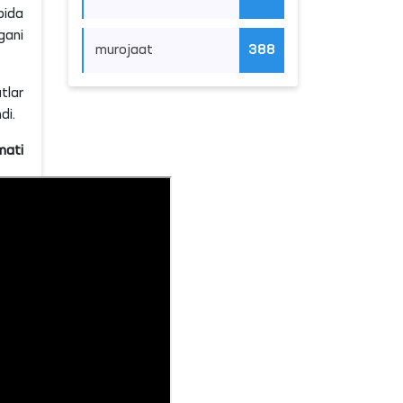
bida
gani
murojaat
388
tlar
di.
mati