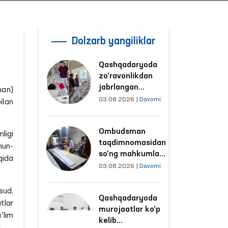
Dolzarb yangiliklar
Qashqadaryoda
zo‘ravonlikdan
jabrlangan
man)
ayolning holati
03.08.2026
|
Davomi
ilan
Ombudsman
tomonidan
Ombudsman
o‘rganildi
nligi
taqdimnomasidan
mun-
so‘ng mahkumlar
qida
mehnat
03.08.2026
|
Davomi
qilayotgan
obyektlardagi
sud,
Qashqadaryoda
sharoitlar
tlar
murojaatlar ko‘p
yaxshilandi
aʼlim
kelib