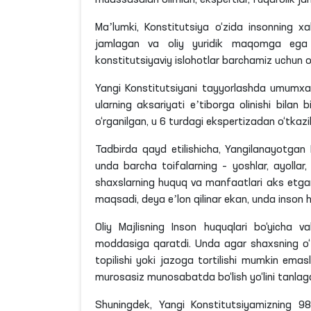
muassasalari olimlari, ekspertlar, fuqarolik ja
Maʼlumki, Konstitutsiya o‘zida insonning x
jamlagan va oliy yuridik maqomga ega h
konstitutsiyaviy islohotlar barchamiz uchun o
Yangi Konstitutsiyani tayyorlashda umumxa
ularning aksariyati eʼtiborga olinishi bilan 
o‘rganilgan, u 6 turdagi ekspertizadan o‘tkazi
Tadbirda qayd
etilishicha
, Yangilanayotgan 
unda barcha toifalarning – yoshlar, ayollar, n
shaxslarning huquq va manfaatlari aks etg
maqsadi, deya eʼlon qilinar ekan, unda inson
Oliy Majlisning Inson huquqlari bo‘yicha v
moddasiga qaratdi. Unda agar shaxsning o‘z 
topilishi yoki jazoga tortilishi mumkin emas
murosasiz munosabatda bo‘lish yo‘lini tanl
Shuningdek, Yangi Konstitutsiyamizning 98