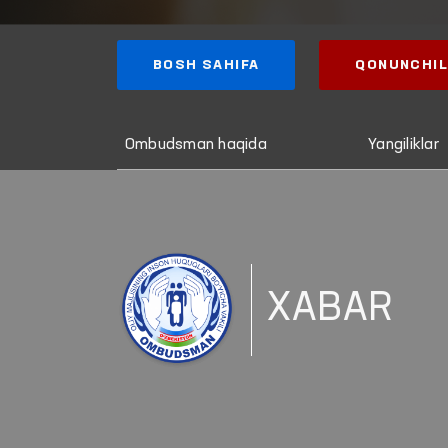
BOSH SAHIFA
QONUNCHIL
Ombudsman haqida
Yangiliklar
XABAR