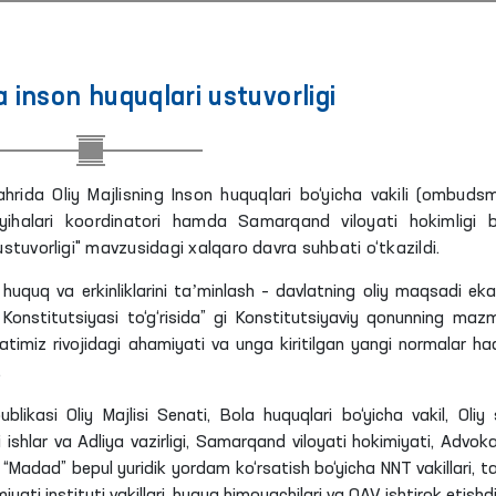
a inson huquqlari ustuvorligi
ida Oliy Majlisning Inson huquqlari bo‘yicha vakili (ombuds
ihalari koordinatori hamda Samarqand viloyati hokimligi b
stuvorligi" mavzusidagi xalqaro davra suhbati o‘tkazildi.
uquq va erkinliklarini taʼminlash – davlatning oliy maqsadi
eka
onstitutsiyasi to‘g‘risida”
gi
Konstitutsiyaviy qonunning maz
atimiz rivojidagi ahamiyati va unga kiritilgan yangi normalar ha
.
ikasi Oliy Majlisi Senati, Bola huquqlari bo‘yicha vakil, Oliy 
 ishlar va Adliya vazirligi, Samarqand viloyati hokimiyati, Advoka
i, “Madad” bepul yuridik yordam ko‘rsatish bo‘yicha
NNT
vakillari, t