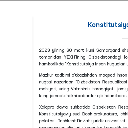
Konstitutsiy
2023 yilning 30 mart kuni Samarqand shahr
tomonidan YEXHTning O‘zbekistondagi loy
hamkorlikda "Konstitutsiya inson huquqlari u
Mazkur tadbirni o‘tkazishdan maqsad inson h
nuqtai
nazaridan “O‘zbekiston Respublikasi K
mohiyati, uning Vatanimiz taraqqiyoti, jamiy
keng jamoatchilikni xabardor qilishdan iborat
Xalqaro davra suhbatida O‘zbekiston Respubl
Konstitutsiyaviy sud, Bosh prokuratura, Ichki
palatasi, Toshkent Davlat yuridik universitet