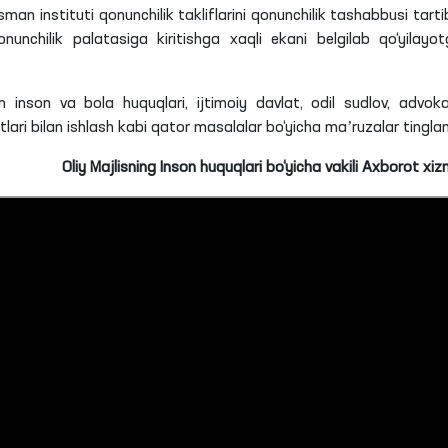
an instituti qonunchilik takliflarini qonunchilik tashabbusi tarti
onunchilik palatasiga kiritishga
xaqli
ekani belgilab
qo‘yilayot
 inson va bola huquqlari, ijtimoiy davlat, odil sudlov, advoka
tlari bilan ishlash kabi qator masalalar bo‘yicha maʼruzalar tinglan
Oliy Majlisning Inson huquqlari bo‘yicha vakili Axborot xiz