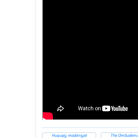
Huquqiy madaniyat
The Ombudsm