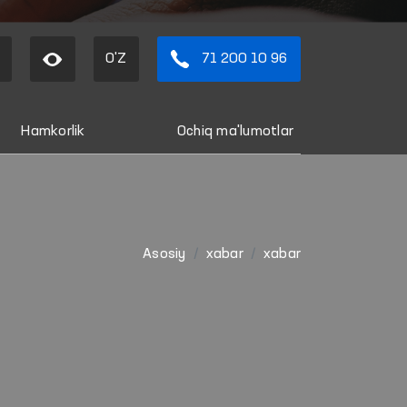
O'Z
71 200 10 96
Hamkorlik
Ochiq ma'lumotlar
Asosiy
xabar
xabar