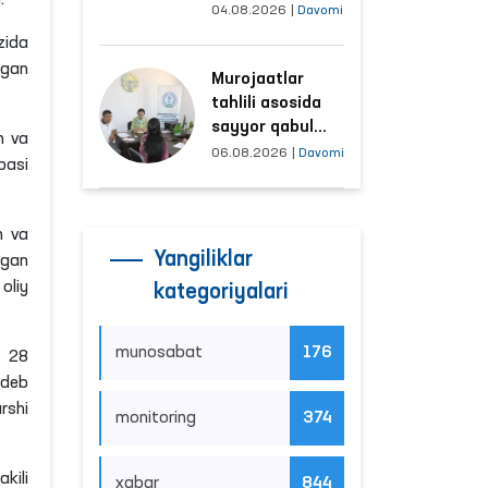
i
.
tushayotgan
04.08.2026
|
Davomi
hududlar bilan
zida
manzilli ishlash
tgan
Murojaatlar
yo‘lga qo‘yildi
tahlili asosida
sayyor qabul
n va
o‘tkaziladigan
06.08.2026
|
Davomi
basi
mahallalar
tanlanmoqda
n va
Yangiliklar
tgan
oliy
kategoriyalari
munosabat
176
g 28
 deb
rshi
monitoring
374
kili
xabar
844