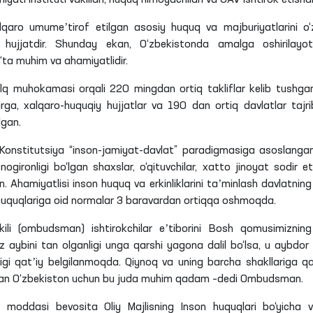
miyati instituti vakillari, huquq himoyachilari va OAV ishtirok
etishd
alqaro
umumeʼtirof
etilgan asosiy huquq va majburiyatlarini o‘
ujjatdir. Shunday ekan, O‘zbekistonda amalga oshirilayo
‘ta muhim va ahamiyatlidir.
lq muhokamasi orqali 220 mingdan ortiq takliflar kelib tushga
birga, xalqaro-huquqiy hujjatlar va 190 dan ortiq davlatlar tajri
lgan.
Konstitutsiya “inson-jamiyat-davlat” paradigmasiga asoslanga
ogironligi bo‘lgan shaxslar, o‘qituvchilar,
xatto
jinoyat sodir e
an.
Ahamiyatlisi
inson huquq va erkinliklarini taʼminlash davlatning 
 huquqlariga oid normalar 3 baravardan ortiqqa oshmoqda.
akili (ombudsman) ishtirokchilar eʼtiborini Bosh qomusimiznin
aybini tan olganligi unga qarshi yagona dalil bo‘lsa, u aybdor
ligi qatʼiy belgilanmoqda. Qiynoq va uning barcha shakllariga qa
agan O‘zbekiston uchun bu juda muhim qadam –dedi Ombudsman.
 moddasi bevosita Oliy Majlisning Inson huquqlari bo‘yicha va