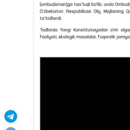
(ombudsman)
ga
taaʼluqli
bo‘lib, unda Ombudsm
O‘zbekiston Respublikasi Oliy Majlisining Q
taʼkidlandi.
Tadbirda Yangi Konstitutsiyadan o‘rin olgan
faoliyati, ekologik masalalar, fuqarolik jamiya