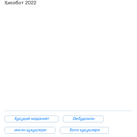
Ҳисобот 2022
Ҳуқуқий маданият
Омбудсман
инсон ҳуқуқлари
Бола ҳуқуқлари