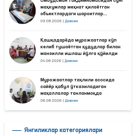
Омбудсман тақдимномасидан сўнг
маҳкумлар меҳнат қилаётган
объектлардаги шароитлар
яхшиланди
03.08.2026
|
Давоми
Қашқадарёда мурожаатлар кўп
келиб тушаётган ҳудудлар билан
манзилли ишлаш йўлга қўйилди
04.08.2026
|
Давоми
Мурожаатлар таҳлили асосида
сайёр қабул ўтказиладиган
маҳаллалар танланмоқда
06.08.2026
|
Давоми
Янгиликлар категориялари