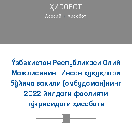
ҲИСОБОТ
Aсосий
Ҳисобот
Ўзбекистон Республикаси Олий
Мажлисининг Инсон ҳуқуқлари
бўйича вакили (омбудсман)нинг
2022 йилдаги фаолияти
тўғрисидаги ҳисоботи