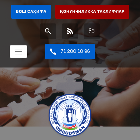
БОШ САҲИФА
ҚОНУНЧИЛИККА ТАКЛИФЛАР
ЎЗ
71 200 10 96