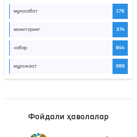
муносабат
176
мониторинг
374
хабар
844
мурожаат
389
Фойдали ҳаволалар