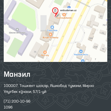
Манзил
100007, Тошкент шаҳар, Яшнобод тумани, Мирзо
Улуғбек кўчаси, 57/1-уй
(71) 200-10-96
1096