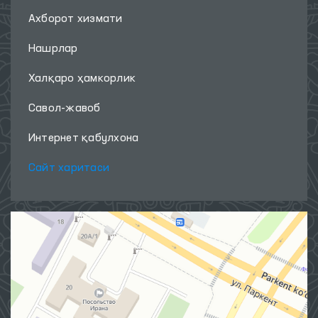
Ахборот хизмати
Нашрлар
Халқаро ҳамкорлик
Савол-жавоб
Интернет қабулхона
Сайт харитаси