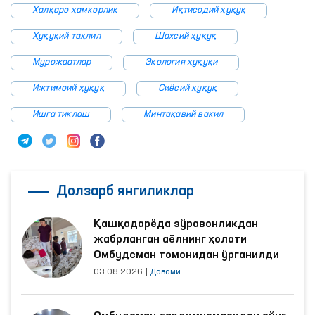
Халқаро ҳамкорлик
Иқтисодий ҳуқуқ
Ҳуқуқий таҳлил
Шахсий ҳуқуқ
Мурожаатлар
Экология ҳуқуқи
Ижтимоий ҳуқуқ
Сиёсий ҳуқуқ
Ишга тиклаш
Минтақавий вакил
Долзарб янгиликлар
Қашқадарёда зўравонликдан
жабрланган аёлнинг ҳолати
Омбудсман томонидан ўрганилди
03.08.2026
|
Давоми