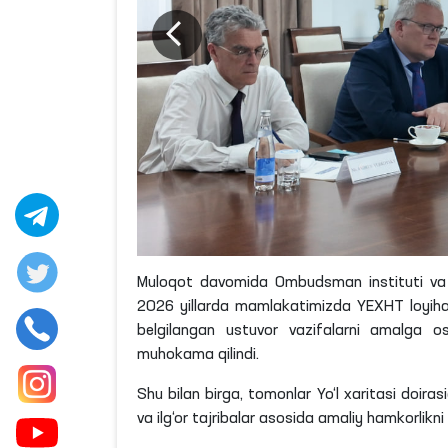
Muloqot davomida Ombudsman instituti va Y
2026 yillarda mamlakatimizda YEXHT loyihalari
belgilangan ustuvor vazifalarni amalga os
muhokama qilindi.
Shu bilan birga, tomonlar Yo‘l xaritasi doiras
va ilg‘or tajribalar asosida amaliy hamkorlikni 