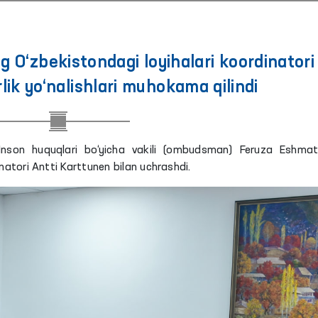
‘zbekistondagi loyihalari koordinatori
lik yo‘nalishlari muhokama qilindi
 Inson huquqlari bo‘yicha vakili (ombudsman) Feruza Eshma
natori Antti Karttunen bilan uchrashdi.