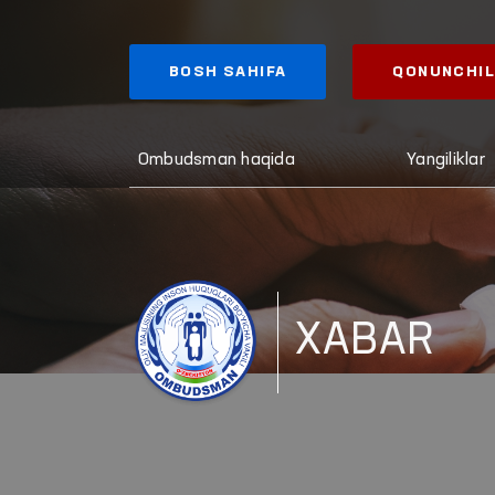
BOSH SAHIFA
QONUNCHIL
Ombudsman haqida
Yangiliklar
XABAR