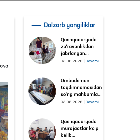
Dolzarb yangiliklar
Qashqadaryoda
zo‘ravonlikdan
jabrlangan
ayolning holati
03.08.2026
|
Davomi
tova
Ombudsman
tomonidan
Ombudsman
o‘rganildi
taqdimnomasidan
so‘ng mahkumlar
mehnat
03.08.2026
|
Davomi
qilayotgan
obyektlardagi
Qashqadaryoda
sharoitlar
murojaatlar ko‘p
yaxshilandi
kelib