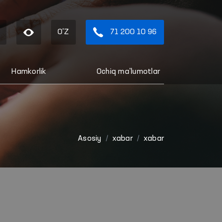
O'Z
71 200 10 96
Hamkorlik
Ochiq ma'lumotlar
Asosiy
xabar
xabar