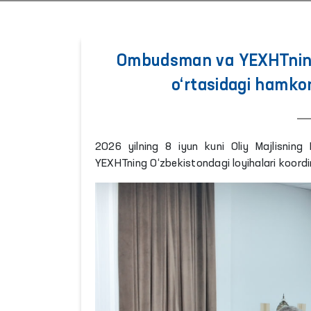
Ombudsman va YEXHTning O
o‘rtasidagi hamkor
2026 yilning 8 iyun kuni Oliy Majlisning
YEXHTning O‘zbekistondagi loyihalari koordi