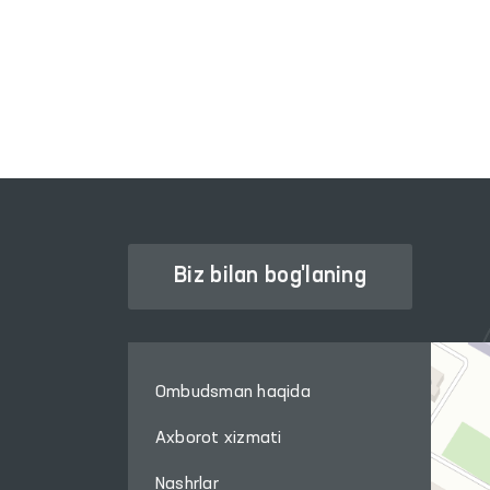
INTERAKTIV DAVLAT XIZMATLARI
YAGONA PORTALI
Biz bilan bog'laning
Ombudsman haqida
Axborot xizmati
Nashrlar