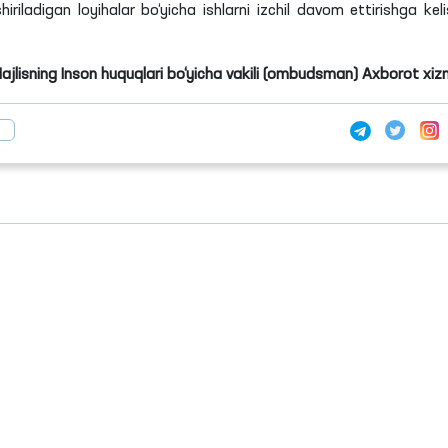
ladigan loyihalar bo‘yicha ishlarni izchil davom ettirishga keli
Majlisning Inson huquqlari bo‘yicha vakili (ombudsman) Axborot xiz