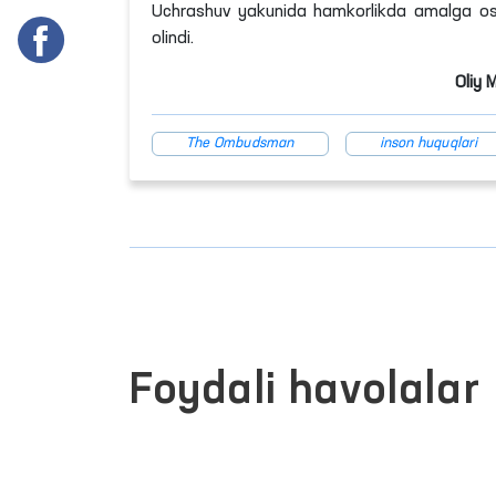
Uchrashuv yakunida hamkorlikda amalga oshiri
olindi.
Oliy 
The Ombudsman
inson huquqlari
Foydali havolalar