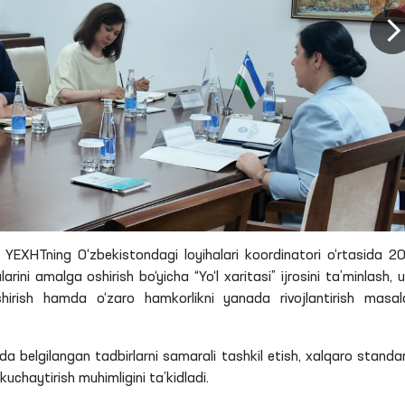
EXHTning O‘zbekistondagi loyihalari koordinatori o‘rtasida 2
ni amalga oshirish bo‘yicha “Yo‘l xaritasi” ijrosini ta’minlash, 
hirish hamda o‘zaro hamkorlikni yanada rivojlantirish masala
ida belgilangan tadbirlarni samarali tashkil etish, xalqaro standar
kuchaytirish muhimligini ta’kidladi.