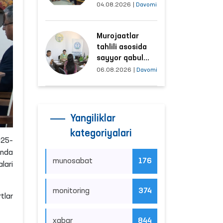
tushayotgan
04.08.2026
|
Davomi
hududlar bilan
manzilli ishlash
Murojaatlar
yo‘lga qo‘yildi
tahlili asosida
sayyor qabul
o‘tkaziladigan
06.08.2026
|
Davomi
mahallalar
tanlanmoqda
Yangiliklar
kategoriyalari
025–
unda
munosabat
176
lari
monitoring
374
tlar
xabar
844