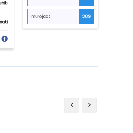
shib
murojaat
389
mati
‹
›