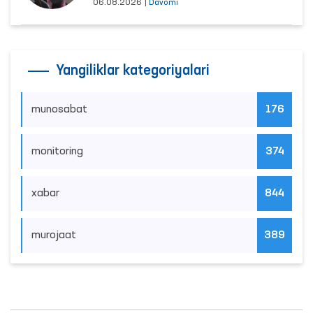
06.08.2026
|
Davomi
Yangiliklar kategoriyalari
munosabat
176
monitoring
374
xabar
844
murojaat
389