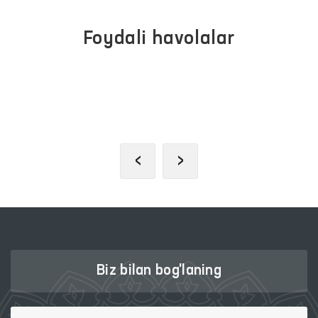
Foydali havolalar
INTERAKTIV DAVLAT XIZMATLARI
YAGONA PORTALI
‹
›
Biz bilan bog'laning