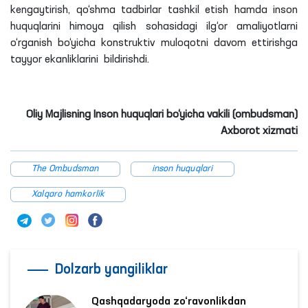
kengaytirish, qo‘shma tadbirlar tashkil etish hamda inson
huquqlarini himoya qilish sohasidagi ilg‘or amaliyotlarni
o‘rganish bo‘yicha konstruktiv muloqotni davom ettirishga
tayyor ekanliklarini bildirishdi.
Oliy Majlisning Inson huquqlari bo‘yicha vakili (ombudsman)
Axborot xizmati
The Ombudsman
inson huquqlari
Xalqaro hamkorlik
Dolzarb yangiliklar
Qashqadaryoda zo‘ravonlikdan