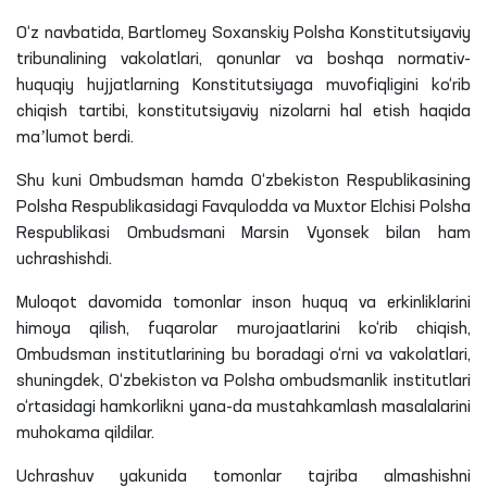
O‘z navbatida, Bartlomey Soxanskiy Polsha Konstitutsiyaviy
tribunalining vakolatlari, qonunlar va boshqa normativ-
huquqiy hujjatlarning Konstitutsiyaga muvofiqligini ko‘rib
chiqish tartibi, konstitutsiyaviy nizolarni hal etish haqida
maʼlumot berdi.
Shu kuni Ombudsman hamda O‘zbekiston Respublikasining
Polsha Respublikasidagi Favqulodda va Muxtor Elchisi Polsha
Respublikasi Ombudsmani Marsin Vyonsek bilan ham
uchrashishdi.
Muloqot davomida tomonlar inson huquq va erkinliklarini
himoya qilish, fuqarolar murojaatlarini ko‘rib chiqish,
Ombudsman institutlarining bu boradagi o‘rni va vakolatlari,
shuningdek, O‘zbekiston va Polsha ombudsmanlik institutlari
o‘rtasidagi hamkorlikni yana-da mustahkamlash masalalarini
muhokama qildilar.
Uchrashuv yakunida tomonlar tajriba almashishni