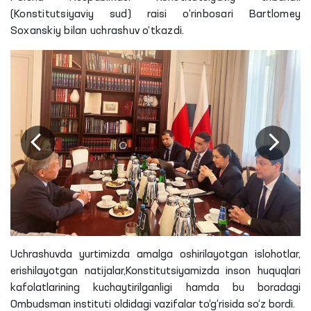
(Konstitutsiyaviy sud) raisi o‘rinbosari Bartlomey
Soxanskiy bilan uchrashuv o‘tkazdi.
Uchrashuvda yurtimizda amalga oshirilayotgan islohotlar,
erishilayotgan natijalar,Konstitutsiyamizda inson huquqlari
kafolatlarining kuchaytirilganligi hamda bu boradagi
Ombudsman instituti oldidagi vazifalar to‘g‘risida so‘z bordi.