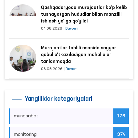
Qashqadaryoda murojaatlar ko‘p kelib
tushayotgan hududlar bilan manzilli
ishlash yo‘lga qo‘yildi
04.08.2026
|
Davomi
Murojaatlar tahlili asosida sayyor
qabul o‘tkaziladigan mahallalar
tanlanmoqda
06.08.2026
|
Davomi
Yangiliklar kategoriyalari
munosabat
176
monitoring
374