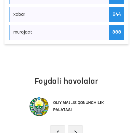
xabar
844
murojaat
388
Foydali havolalar
OLIY MAJLIS QONUNCHILIK
PALATASI
‹
›