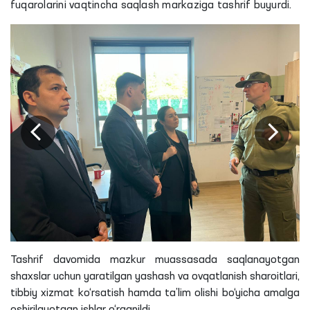
fuqarolarini vaqtincha saqlash markaziga tashrif buyurdi.
Tashrif davomida mazkur muassasada saqlanayotgan
shaxslar uchun yaratilgan yashash va ovqatlanish sharoitlari,
tibbiy xizmat ko‘rsatish hamda ta’lim olishi bo‘yicha amalga
oshirilayotgan ishlar o‘rganildi.