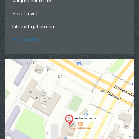
Xalqaro hamkorlik
Savol-javob
Internet qabulxona
Sayt xaritasi