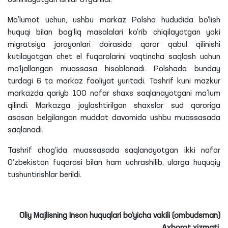
Ma’lumot uchun, ushbu markaz Polsha hududida bo‘lish
huquqi bilan bog‘liq masalalari ko‘rib chiqilayotgan yoki
migratsiya jarayonlari doirasida qaror qabul qilinishi
kutilayotgan chet el fuqarolarini vaqtincha saqlash uchun
mo‘ljallangan muassasa hisoblanadi. Polshada bunday
turdagi 6 ta markaz faoliyat yuritadi. Tashrif kuni mazkur
markazda qariyb 100 nafar shaxs saqlanayotgani ma’lum
qilindi. Markazga joylashtirilgan shaxslar sud qaroriga
asosan belgilangan muddat davomida ushbu muassasada
saqlanadi.
Tashrif chog‘ida muassasada saqlanayotgan ikki nafar
O‘zbekiston fuqarosi bilan ham uchrashilib, ularga huquqiy
tushuntirishlar berildi.
Oliy Majlisning Inson huquqlari bo‘yicha vakili (ombudsman)
Axborot xizmati.