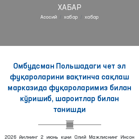
ХАБАР
Aсосий
хабар
хабар
Омбудсман Польшадаги чет эл
фуқароларини вақтинча сақлаш
марказида фуқароларимиз билан
кўришиб, шароитлар билан
танишди
2026 йилнинг 2 июнь куни Олий Мажлиснинг Инсон