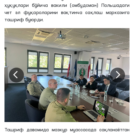
ҳуқуқлари бўйича вакили (омбудсман) Польшадаги
чет эл фуқароларини вақтинча сақлаш марказига
ташриф буюрди.
Ташриф давомида мазкур муассасада сақланаётган