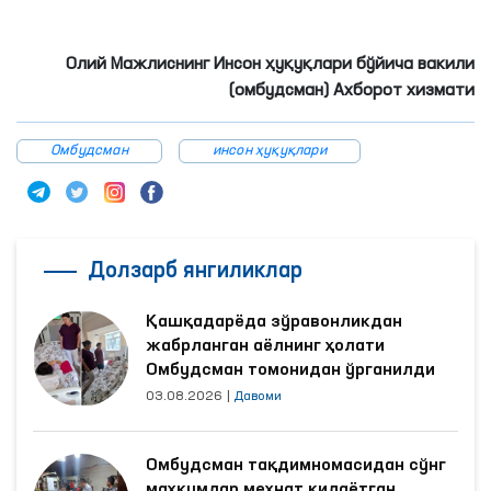
Олий Мажлиснинг Инсон ҳуқуқлари бўйича вакили
(омбудсман) Ахборот хизмати
Омбудсман
инсон ҳуқуқлари
Долзарб янгиликлар
Қашқадарёда зўравонликдан
жабрланган аёлнинг ҳолати
Омбудсман томонидан ўрганилди
03.08.2026
|
Давоми
Омбудсман тақдимномасидан сўнг
маҳкумлар меҳнат қилаётган