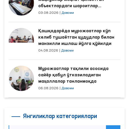
объектлардаги шароитлар
яхшиланди
03.08.2026
|
Давоми
Қашқадарёда мурожаатлар кўп
келиб тушаётган ҳудудлар билан
манзилли ишлаш йўлга қўйилди
04.08.2026
|
Давоми
Мурожаатлар таҳлили асосида
сайёр қабул ўтказиладиган
маҳаллалар танланмоқда
06.08.2026
|
Давоми
Янгиликлар категориялари