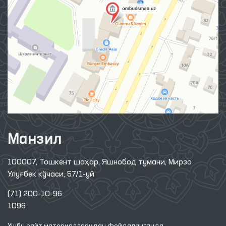
Манзил
100007, Тошкент шаҳар, Яшнобод тумани, Мирзо
Улуғбек кўчаси, 57/1-уй
(71) 200-10-96
1096
Ушбу сайт материалларидан фойдаланганда,