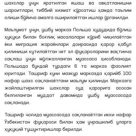
шахслар учун яратилган яшаш ва овқатланишни
шароитлари, тиббий хизмат кўрсатиш ҳамда таълим
олиши бўйича амалга оширилаётган ишлар ўрганилди.
Маълумот учун, ушбу марказ Польша ҳудудида бўлиш
ҳуқуқи билан боғлиқ масалалари кўриб чиқилаётган
ёки миграция жараёнлари доирасида қарор қабул
қилиниши кутилаётган чет эл фуқароларини вақтинча
сақлаш учун мўлжалланган муассаса ҳисобланади.
Польшада бундай турдаги 6 та марказ фаолият
юритади. Ташриф куни мазкур марказда қарийб 100
нафар шахс сақланаётгани маълум қилинди. Марказга
жойлаштирилган шахслар суд қарорига асосан
белгиланган муддат давомида ушбу муассасада
сақланади.
Ташриф чоғида муассасада сақланаётган икки нафар
Ўзбекистон фуқароси билан ҳам учрашилиб уларга
ҳуқуқий тушунтиришлар берилди.