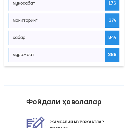
муносабат
176
мониторинг
374
хабар
844
мурожаат
389
Фойдали ҳаволалар
ЖАМОАВИЙ МУРОЖААТЛАР