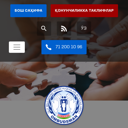
БОШ САҲИФА
ҚОНУНЧИЛИККА ТАКЛИФЛАР
ЎЗ
71 200 10 96