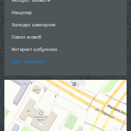
Ахборот хизмати
Нашрлар
Халқаро ҳамкорлик
Савол-жавоб
Интернет қабулхона
Сайт харитаси