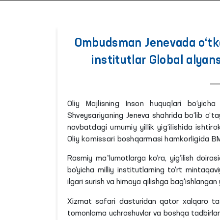
Ombudsman Jenevada o‘tkaz
institutlar Global alyans
Oliy Majlisning Inson huquqlari bo‘yich
Shveysariyaning Jeneva shahrida bo‘lib o‘tay
navbatdagi umumiy yillik yig‘ilishida ishti
Oliy komissari boshqarmasi hamkorligida BM
Rasmiy maʼlumotlarga ko‘ra, yig‘ilish doira
bo‘yicha milliy institutlarning to‘rt minta
ilgari surish va himoya qilishga bag‘ishlangan y
Xizmat safari dasturidan qator xalqaro tash
tomonlama uchrashuvlar va boshqa tadbirlar 