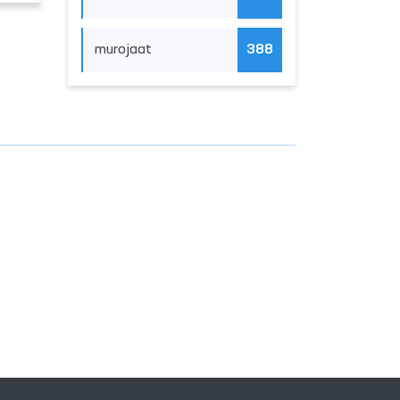
murojaat
388