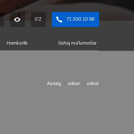
O'Z
71 200 10 96
Hamkorlik
Ochiq ma'lumotlar
Asosiy
xabar
xabar