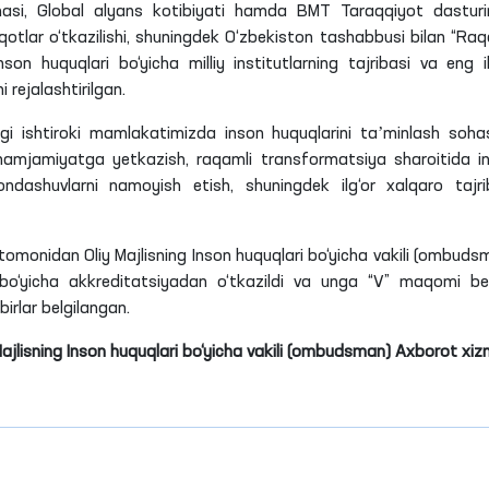
masi, Global alyans kotibiyati hamda BMT Taraqqiyot dasturi
qotlar o‘tkazilishi, shuningdek O‘zbekiston tashabbusi bilan “Raq
on huquqlari bo‘yicha milliy institutlarning tajribasi va eng il
hi rejalashtirilgan.
i ishtiroki mamlakatimizda inson huquqlarini taʼminlash soha
 hamjamiyatga yetkazish, raqamli transformatsiya sharoitida i
yondashuvlarni namoyish etish, shuningdek ilg‘or xalqaro tajri
 tomonidan Oliy Majlisning Inson huquqlari bo‘yicha vakili (ombuds
i bo‘yicha akkreditatsiyadan o‘tkazildi va unga “
V
” maqomi beri
irlar belgilangan.
Majlisning Inson huquqlari bo‘yicha vakili (ombudsman) Axborot xiz