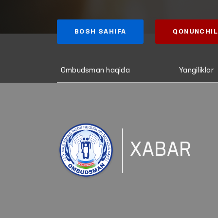
BOSH SAHIFA
QONUNCHIL
Ombudsman haqida
Yangiliklar
XABAR