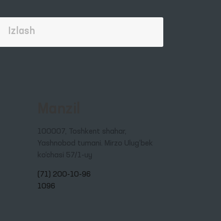
Manzil
100007, Toshkent shahar,
Yashnobod tumani. Mirzo Ulug‘bek
ko‘chasi 57/1-uy
(71) 200-10-96
1096