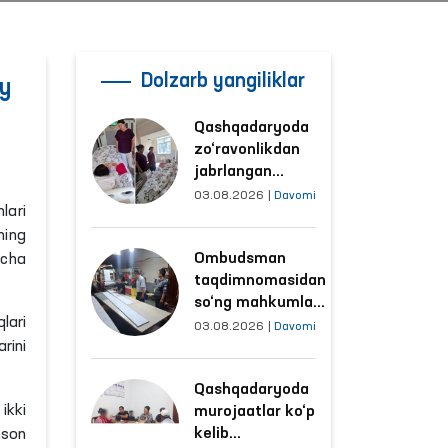
Dolzarb yangiliklar
y
Qashqadaryoda
zo‘ravonlikdan
jabrlangan
ayolning holati
03.08.2026
|
Davomi
lari
Ombudsman
ning
tomonidan
Ombudsman
icha
o‘rganildi
taqdimnomasidan
so‘ng mahkumlar
lari
mehnat
03.08.2026
|
Davomi
rini
qilayotgan
obyektlardagi
Qashqadaryoda
sharoitlar
ikki
murojaatlar ko‘p
yaxshilandi
kelib
nson