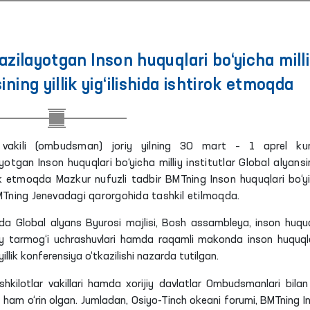
ilayotgan Inson huquqlari bo‘yicha milli
ining yillik yig‘ilishida ishtirok etmoqda
a vakili (ombudsman) joriy yilning 30 mart – 1 aprel kun
otgan Inson huquqlari bo‘yicha milliy institutlar Global alyansi
rok etmoqda Mazkur nufuzli tadbir BMTning Inson huquqlari bo‘y
Tning Jenevadagi qarorgohida tashkil etilmoqda.
sida Global alyans Byurosi majlisi, Bosh assambleya, inson huquq
qaviy tarmog‘i uchrashuvlari hamda raqamli makonda inson huquqla
illik konferensiya o‘tkazilishi nazarda tutilgan.
kilotlar vakillari hamda xorijiy davlatlar Ombudsmanlari bilan 
ham o‘rin olgan. Jumladan, Osiyo-Tinch okeani forumi, BMTning I