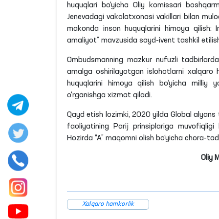
huquqlari bo‘yicha Oliy komissari boshqar
Jenevadagi
vakolatxonasi vakillari bilan mulo
makonda inson huquqlarini himoya qilish: Ins
amaliyot” mavzusida sayd-
ivent
tashkil etilis
Ombudsmanning mazkur nufuzli tadbirlardag
amalga oshirilayotgan islohotlarni xalqaro
huquqlarini himoya qilish bo‘yicha milliy 
o‘rganishga xizmat qiladi.
Qayd etish
lozimki
, 2020 yilda Global alyans
faoliyatining Parij prinsiplariga muvofiqlig
Hozirda “A” maqomni olish bo‘yicha chora-tadb
Oliy 
Xalqaro hamkorlik