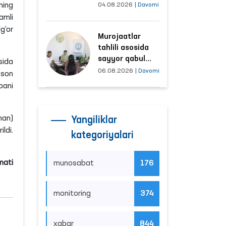
tushayotgan
ning
04.08.2026
|
Davomi
hududlar bilan
amli
manzilli ishlash
g‘or
Murojaatlar
yo‘lga qo‘yildi
tahlili asosida
sayyor qabul
sida
o‘tkaziladigan
06.08.2026
|
Davomi
nson
mahallalar
bani
tanlanmoqda
man)
Yangiliklar
ldi.
kategoriyalari
mati
munosabat
176
monitoring
374
xabar
844