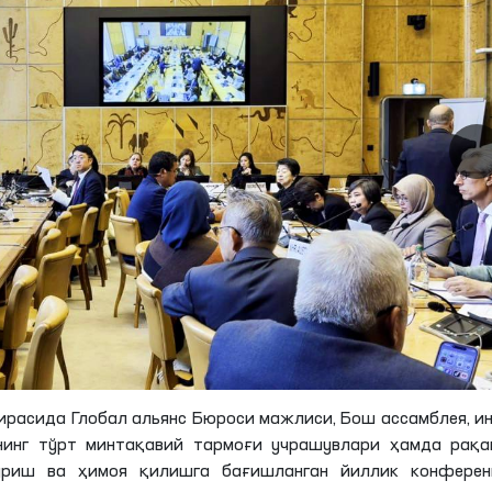
ирасида Глобал альянс Бюроси мажлиси, Бош ассамблея, и
нинг тўрт минтақавий тармоғи учрашувлари ҳамда рақа
уриш ва ҳимоя қилишга бағишланган йиллик конферен