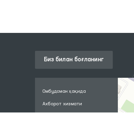
Биз билан боғланинг
Омбудсман ҳақида
Ахборот хизмати
Нашрлар
Халқаро ҳамкорлик