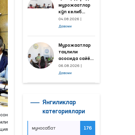
мурожаатлар
кўп келиб
тушаётган
04.08.2026
|
ҳудудлар
Давоми
билан
манзилли
ишлаш йўлга
Мурожаатлар
қўйилди
таҳлили
асосида сайёр
қабул
06.08.2026
|
ўтказиладиган
Давоми
маҳаллалар
танланмоқда
Янгиликлар
категориялари
нсон
мли
муносабат
176
ция