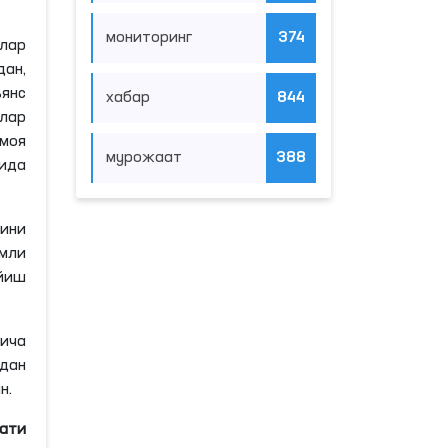
мониторинг
374
лар
ан,
ьянс
хабар
844
тлар
моя
мурожаат
388
сида
ини
мли
йиш
йича
дан
н.
мати