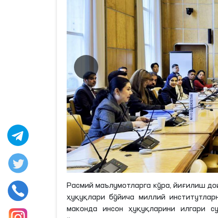
Расмий маълумотларга кўра, йиғилиш до
ҳуқуқлари бўйича миллий институтлар
маконда инсон ҳуқуқларини илгари с