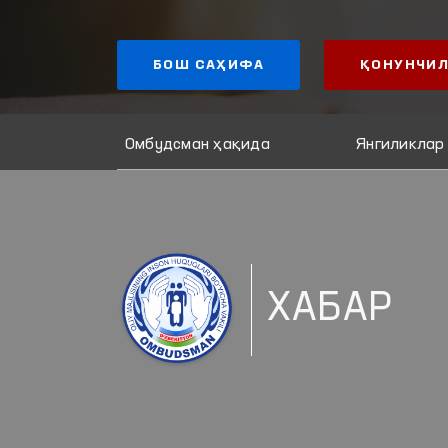
БОШ САҲИФА
ҚОНУНЧИЛ
Омбудсман ҳақида
Янгиликлар
ХАБАР