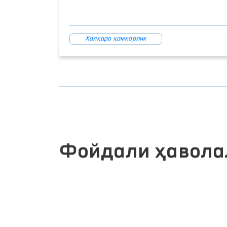
Халқаро ҳамкорлик
Фойдали ҳавола
Й
ОЛИЙ МАЖЛИС ҚОНУНЧИЛИК
ПАЛАТАСИ