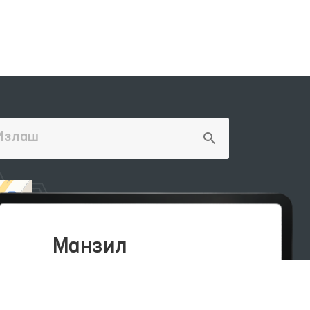
Манзил
100007, Тошкент шаҳар, Яшнобод
тумани, Мирзо Улуғбек кўчаси,