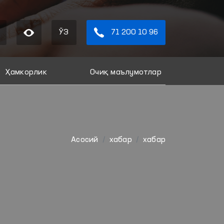
ЎЗ
71 200 10 96
Ҳамкорлик
Очиқ маълумотлар
Aсосий
хабар
хабар