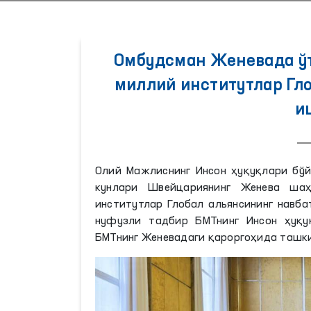
Омбудсман Женевада ўт
миллий институтлар Гл
и
Олий Мажлиснинг Инсон ҳуқуқлари бўй
кунлари Швейцариянинг Женева шаҳ
институтлар Глобал альянсининг навб
нуфузли тадбир БМТнинг Инсон ҳуқу
БМТнинг Женевадаги қароргоҳида ташк