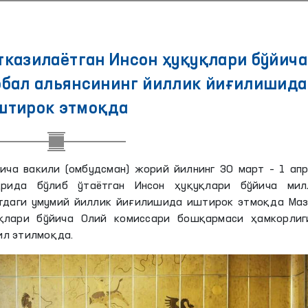
казилаётган Инсон ҳуқуқлари бўйича
обал альянсининг йиллик йиғилишида
штирок этмоқда
ича вакили (омбудсман) жорий йилнинг 30 март – 1 апр
рида бўлиб ўтаётган Инсон ҳуқуқлари бўйича мил
атдаги умумий йиллик йиғилишида иштирок этмоқда Маз
қлари бўйича Олий комиссари бошқармаси ҳамкорлиг
ил этилмоқда.