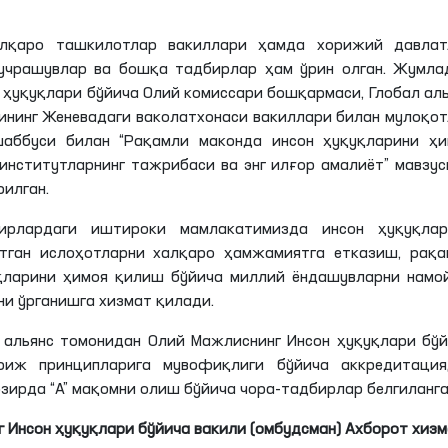
лқаро ташкилотлар вакиллари ҳамда хорижий давлат
учрашувлар ва бошқа тадбирлар ҳам ўрин олган. Жумлад
 ҳуқуқлари бўйича Олий комиссари бошқармаси, Глобал ал
ининг
Женевадаги
ваколатхонаси вакиллари билан мулоқо
шаббуси билан “Рақамли маконда инсон ҳуқуқларини ҳи
институтларнинг тажрибаси ва энг илғор амалиёт” мавзу
илган.
ирлардаги иштироки мамлакатимизда инсон ҳуқуқлар
тган ислоҳотларни халқаро ҳамжамиятга етказиш, рақа
қларини ҳимоя қилиш бўйича миллий ёндашувларни намо
ни ўрганишга хизмат қилади.
л альянс томонидан Олий Мажлиснинг Инсон ҳуқуқлари бў
риж принципларига мувофиқлиги бўйича аккредитация
озирда “А” мақомни олиш бўйича чора-тадбирлар белгиланга
 Инсон ҳуқуқлари бўйича вакили (омбудсман) Ахборот хиз