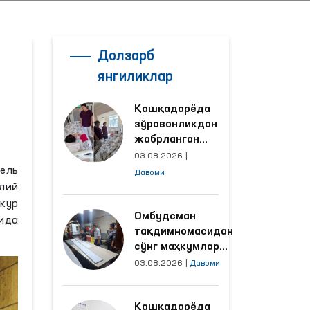
Долзарб
янгиликлар
Қашқадарёда
зўравонликдан
жабрланган
аёлнинг ҳолати
03.08.2026
|
Омбудсман
ель
Давоми
томонидан
лий
ўрганилди
кур
Омбудсман
ида
тақдимномасидан
сўнг маҳкумлар
меҳнат қилаётган
03.08.2026
|
Давоми
объектлардаги
шароитлар
Қашқадарёда
яхшиланди