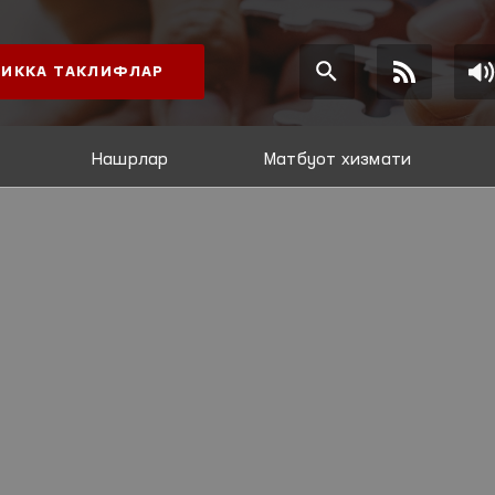
ИККА ТАКЛИФЛАР
Нашрлар
Матбуот хизмати