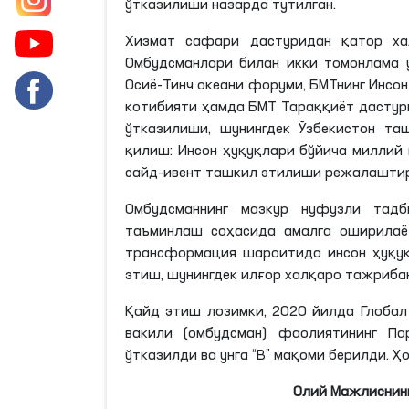
ўтказилиши назарда тутилган.
Хизмат сафари дастуридан қатор ха
Омбудсманлари билан икки томонлама 
Осиё-Тинч океани форуми, БМТнинг Инсон
котибияти ҳамда БМТ Тараққиёт дастур
ўтказилиши, шунингдек Ўзбекистон та
қилиш: Инсон ҳуқуқлари бўйича миллий 
сайд-
ивент
ташкил этилиши режалаштир
Омбудсманнинг мазкур нуфузли тадб
таъминлаш соҳасида амалга оширилаё
трансформация шароитида инсон ҳуқу
этиш, шунингдек илғор халқаро тажриба
Қайд этиш
лозимки
, 2020 йилда Глоба
вакили (омбудсман) фаолиятининг Па
ўтказилди ва унга “
В
” мақоми берилди. Ҳ
Олий Мажлиснинг