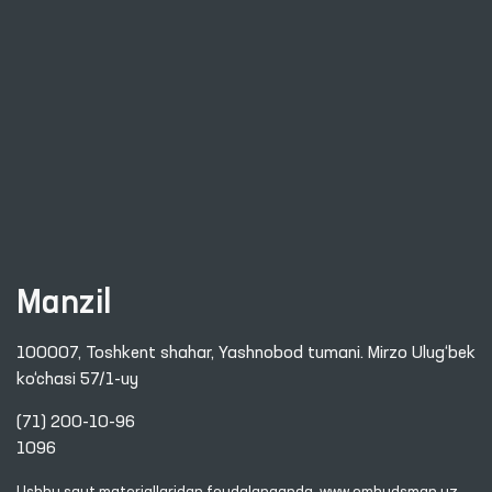
Axborot xizmati
Nashrlar
Xalqaro hamkorlik
Savol-javob
Internet qabulxona
Sayt xaritasi