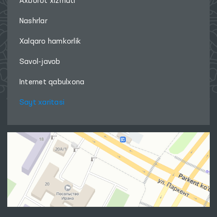
PALATASI
‹
›
Biz bilan bog'laning
Ombudsman haqida