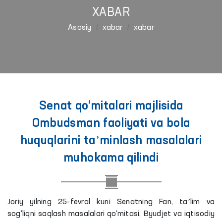
XABAR
Asosiy
xabar
xabar
Senat qo‘mitalari majlisida
Ombudsman faoliyati va bola
huquqlarini taʼminlash masalalari
muhokama qilindi
Joriy yilning 25-fevral kuni Senatning Fan, taʼlim va
sog‘liqni saqlash masalalari qo‘mitasi, Byudjet va iqtisodiy