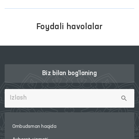
munosabat
176
monitoring
374
xabar
844
murojaat
388
Foydali havolalar
OLIY MAJLIS QONUNCHILIK