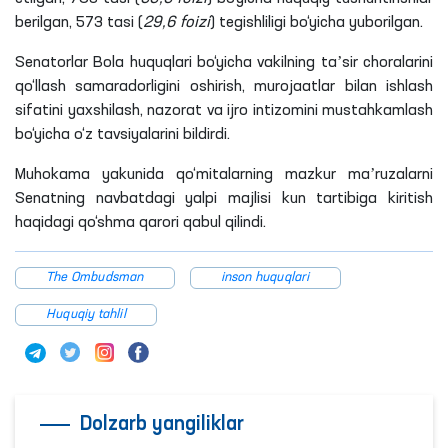
to‘g‘risidagi qonunchilikka davlat organlari, shu jumladan
huquqni muhofaza qiluvchi organlar tomonidan rioya etilishi
holati haqidagi maʼruzasi ham ko‘rib chiqildi.
Oliy Majlis Bola huquqlari bo‘yicha vakili faoliyati doirasida
bolalar manfaatlarini himoya qilishga qaratilgan
qonunchilikni takomillashtirish ishlari davom etgani, hisobot
yilida sohada qator normativ-huquqiy hujjatlar qabul
qilingani qayd etildi. Uning nomiga kelib tushgan murojaatlar
soni ham sezilarli oshgan.
Yo‘llangan murojaatlarning 509 tasi (
26,3 foizi
) ijobiy hal
etilgan, 708 tasi (
36,6 foizi
) bo‘yicha huquqiy tushuntirishlar
berilgan, 573 tasi (
29,6 foizi
) tegishliligi bo‘yicha yuborilgan.
Senatorlar Bola huquqlari bo‘yicha vakilning taʼsir choralarini
qo‘llash samaradorligini oshirish, murojaatlar bilan ishlash
sifatini yaxshilash, nazorat va ijro intizomini mustahkamlash
bo‘yicha o‘z tavsiyalarini bildirdi.