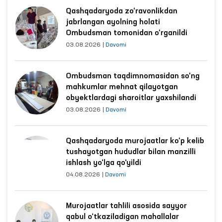
Muhokama yakunida qo‘mitalarning mazkur maʼruzalarni
Senatning navbatdagi yalpi majlisi kun tartibiga kiritish
haqidagi qo‘shma qarori qabul qilindi.
The Ombudsman
inson huquqlari
Huquqiy tahlil
Dolzarb yangiliklar
Qashqadaryoda zo‘ravonlikdan
jabrlangan ayolning holati
Ombudsman tomonidan o‘rganildi
03.08.2026
|
Davomi
Ombudsman taqdimnomasidan so‘ng