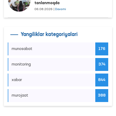
mahkumlar mehnat qilayotgan
obyektlardagi sharoitlar yaxshilandi
03.08.2026
|
Davomi
Qashqadaryoda murojaatlar ko‘p kelib
tushayotgan hududlar bilan manzilli
ishlash yo‘lga qo‘yildi
04.08.2026
|
Davomi
Murojaatlar tahlili asosida sayyor
qabul o‘tkaziladigan mahallalar
tanlanmoqda
06.08.2026
|
Davomi
Yangiliklar kategoriyalari