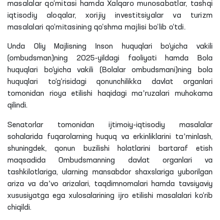
masalalar qo‘mitasi hamda Xalqaro munosabatlar, tashqi
iqtisodiy aloqalar, xorijiy investitsiyalar va turizm
masalalari qo‘mitasining qo‘shma majlisi bo‘lib o‘tdi.
Unda Oliy Majlisning Inson huquqlari bo‘yicha vakili
(ombudsman)ning 2025-yildagi faoliyati hamda Bola
huquqlari bo‘yicha vakili (Bolalar ombudsmani)ning bola