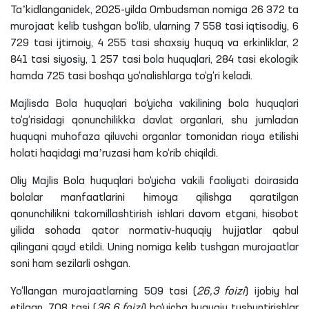
huquqlari to‘g‘risidagi qonunchilikka davlat organlari
tomonidan rioya etilishi haqidagi maʼruzalari muhokama
qilindi.
Senatorlar tomonidan ijtimoiy-iqtisodiy masalalar
sohalarida fuqarolarning huquq va erkinliklarini taʼminlash,
shuningdek, qonun buzilishi holatlarini bartaraf etish
maqsadida Ombudsmanning davlat organlari va
tashkilotlariga, ularning mansabdor shaxslariga yuborilgan
ariza va daʼvo arizalari, taqdimnomalari hamda tavsiyaviy
xususiyatga ega xulosalarining ijro etilishi masalalari ko‘rib
chiqildi.
Taʼkidlanganidek, 2025-yilda Ombudsman nomiga 26 372 ta
murojaat kelib tushgan bo‘lib, ularning 7 558 tasi iqtisodiy, 6
729 tasi ijtimoiy, 4 255 tasi shaxsiy huquq va erkinliklar, 2
841 tasi siyosiy, 1 257 tasi bola huquqlari, 284 tasi ekologik
hamda 725 tasi boshqa yo‘nalishlarga to‘g‘ri keladi.
Majlisda Bola huquqlari bo‘yicha vakilining bola huquqlari