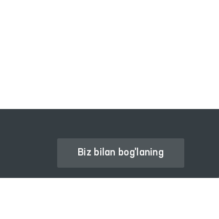
INTERAKTIV DAVLAT XIZMATLARI
YAGONA PORTALI
Biz bilan bog'laning
Ombudsman haqida