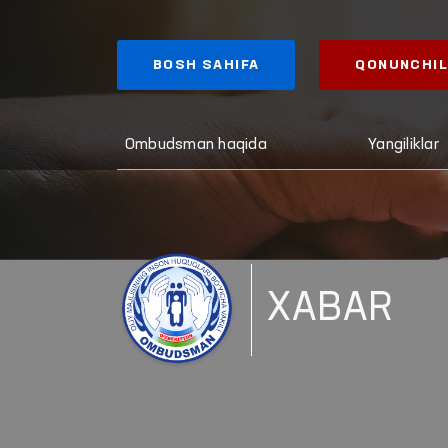
BOSH SAHIFA
QONUNCHIL
Ombudsman haqida
Yangiliklar
XABAR