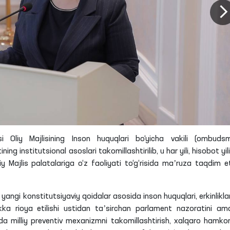
si Oliy Majlisining Inson huquqlari bo‘yicha vakili (ombuds
g institutsional asoslari takomillashtirilib, u har yili, hisobot yil
iy Majlis palatalariga o‘z faoliyati to‘g‘risida maʼruza taqdim et
ngi konstitutsiyaviy qoidalar asosida inson huquqlari, erkinliklar
ikka rioya etilishi ustidan taʼsirchan parlament nazoratini am
da milliy
preventiv
mexanizmni takomillashtirish, xalqaro hamkorl