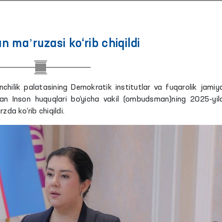
maʼruzasi ko‘rib chiqildi
nchilik palatasining Demokratik institutlar va fuqarolik jamiya
idan Inson huquqlari bo‘yicha vakil (ombudsman)ning 2025-yil
zda ko‘rib chiqildi.