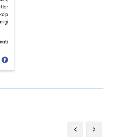
tlar
ko‘p
ligi
mati
‹
›