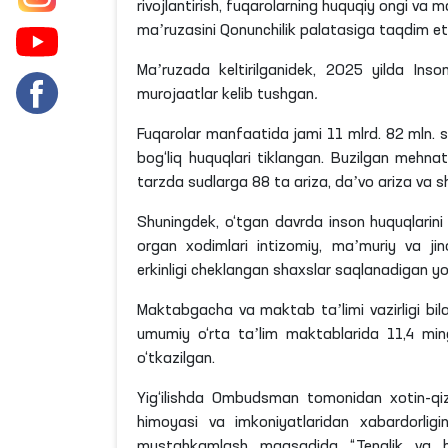
rivojlantirish, fuqarolarning huquqiy ongi va m
maʼruzasini Qonunchilik palatasiga taqdim et
Maʼruzada
keltirilganidek
, 2025 yilda Ins
murojaatlar kelib tushgan
.
Fuqarolar manfaatida jami 11
mlrd
. 82
mln
. 
bog‘liq huquqlari tiklangan. Buzilgan mehna
tarzda sudlarga 88
ta
ariza, daʼvo ariza va sh
Shuningdek, o‘tgan davrda inson huquqlarini
organ xodimlari intizomiy, maʼmuriy va ji
erkinligi cheklangan shaxslar saqlanadigan 
Maktabgacha va maktab taʼlimi vazirligi bi
umumiy o‘rta taʼlim maktablarida 11,4 min
o‘tkazilgan.
Yig‘ilishda Ombudsman tomonidan xotin-qizla
himoyasi va imkoniyatlaridan xabardorligi
mustahkamlash maqsadida “Tenglik va hurm