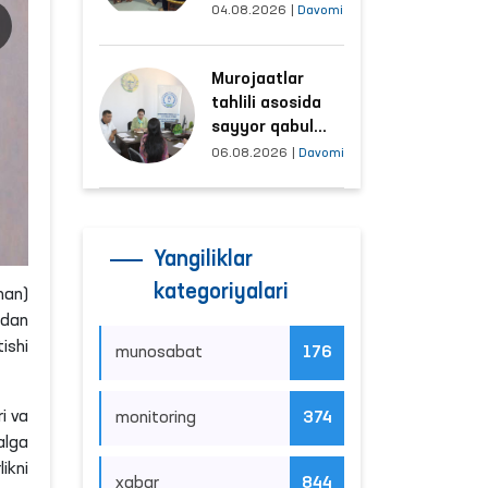
tushayotgan
04.08.2026
|
Davomi
hududlar bilan
manzilli ishlash
Murojaatlar
yo‘lga qo‘yildi
tahlili asosida
sayyor qabul
o‘tkaziladigan
06.08.2026
|
Davomi
mahallalar
tanlanmoqda
Yangiliklar
kategoriyalari
man)
idan
ishi
munosabat
176
i va
monitoring
374
alga
ikni
xabar
844