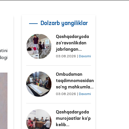
Dolzarb yangiliklar
Qashqadaryoda
zo‘ravonlikdan
jabrlangan
tini
ayolning holati
03.08.2026
|
Davomi
dagi
Ombudsman
tomonidan
Ombudsman
o‘rganildi
taqdimnomasidan
so‘ng mahkumlar
mehnat
03.08.2026
|
Davomi
qilayotgan
obyektlardagi
Qashqadaryoda
sharoitlar
murojaatlar ko‘p
yaxshilandi
kelib