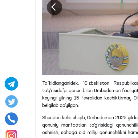
Taʼkidlanganidek
, “O‘zbekiston Respublika
to‘g‘risida”
gi
qonun bilan Ombudsman faoliyatinin
keyingi yilning 15 fevralidan kechiktirmay Ol
belgilab qo‘yilgan.
Shundan kelib chiqib, Ombudsman 2025 yilda ya
qonuniy manfaatlari to‘g‘risidagi qonunchil
oshirish, sohaga oid milliy qonunchilikni ham