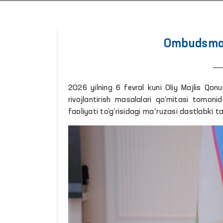
Ombudsman 
2026 yilning 6 fevral kuni Oliy Majlis Qonu
rivojlantirish masalalari qo‘mitasi tomon
faoliyati to‘g‘risidagi maʼruzasi dastlabki tar