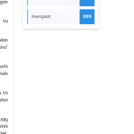
ngan
murojaat
389
72
ta
ilan
ono”
uvchi
nish
04
ta
lari
uqiy
tini
dek,