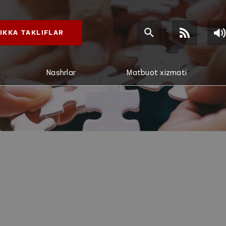
IKKA TAKLIFLAR
Nashrlar
Matbuot xizmati