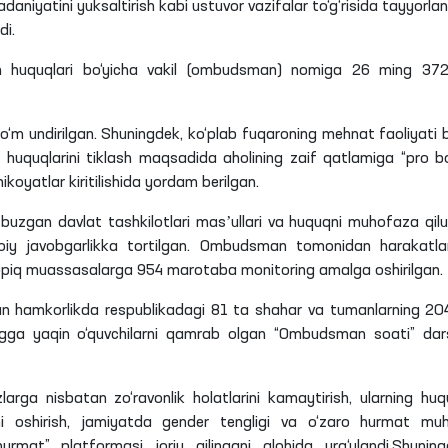
adaniyatini yuksaltirish kabi ustuvor vazifalar to‘g‘risida tayyorla
di.
on huquqlari bo‘yicha vakil (ombudsman) nomiga 26 ming 3
so‘m undirilgan. Shuningdek, ko‘plab fuqaroning mehnat faoliyati b
t huquqlarini tiklash maqsadida aholining zaif qatlamiga “pro b
ikoyatlar kiritilishida yordam berilgan.
 buzgan davlat tashkilotlari masʼullari va huquqni muhofaza
qil
noiy javobgarlikka tortilgan. Ombudsman tomonidan harakatla
yopiq muassasalarga 954 marotaba monitoring amalga oshirilgan.
lan hamkorlikda respublikadagi 81
ta
shahar va tumanlarning 2
gga yaqin o‘quvchilarni qamrab olgan “Ombudsman soati” dars
rga nisbatan zo‘ravonlik holatlarini kamaytirish, ularning huq
ni oshirish, jamiyatda gender tengligi va o‘zaro hurmat muhi
at” platformasi joriy qilingani alohida urg‘ulandi.Shuning