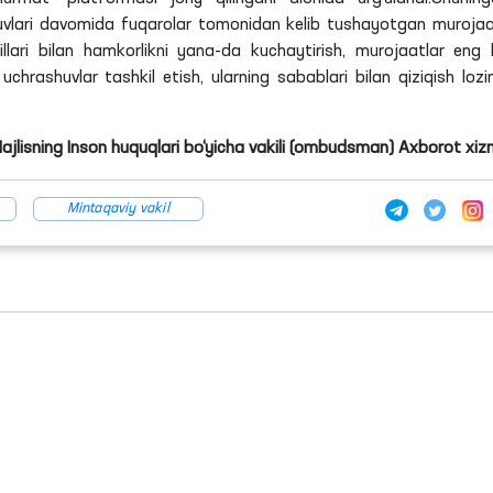
huvlari davomida fuqarolar tomonidan kelib tushayotgan murojaa
ari bilan hamkorlikni yana-da kuchaytirish, murojaatlar eng 
hrashuvlar tashkil etish, ularning sabablari bilan qiziqish lozim
Majlisning Inson huquqlari bo‘yicha vakili (ombudsman) Axborot xiz
Mintaqaviy vakil