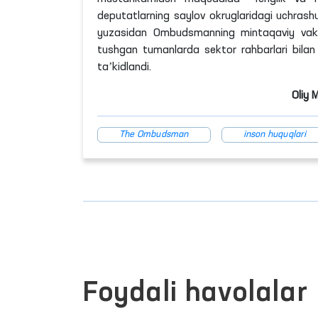
deputatlarning saylov okruglaridagi uchras
yuzasidan Ombudsmanning mintaqaviy vakill
tushgan tumanlarda sektor rahbarlari bilan uc
taʼkidlandi.
Oliy 
The Ombudsman
inson huquqlari
Foydali havolalar