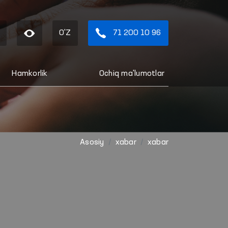
O'Z
71 200 10 96
Hamkorlik
Ochiq ma'lumotlar
Asosiy
xabar
xabar