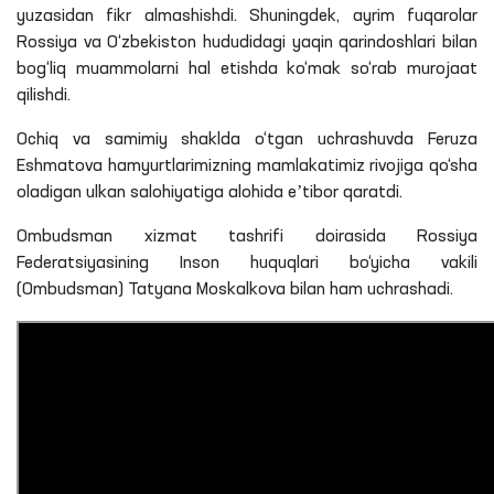
yuzasidan fikr almashishdi. Shuningdek, ayrim fuqarolar
Rossiya va O‘zbekiston hududidagi yaqin qarindoshlari bilan
bog‘liq muammolarni hal etishda ko‘mak so‘rab murojaat
qilishdi.
Ochiq va samimiy shaklda o‘tgan uchrashuvda Feruza
Eshmatova
hamyurtlarimizning mamlakatimiz rivojiga qo‘sha
oladigan ulkan salohiyatiga alohida eʼtibor qaratdi.
Ombudsman xizmat tashrifi doirasida Rossiya
Federatsiyasining Inson huquqlari bo‘yicha vakili
(Ombudsman) Tatyana
Moskalkova
bilan ham uchrashadi.