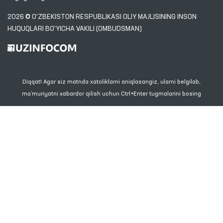
2026 © O'ZBEKISTON RESPUBLIKASI OLIY MAJLISINING INSON
HUQUQLARI BO'YICHA VAKILI (OMBUDSMAN)
Diqqat! Agar siz matnda xatoliklarni aniqlasangiz, ularni belgilab,
ma’muriyatni xabardor qilish uchun Ctrl+Enter tugmalarini bosing