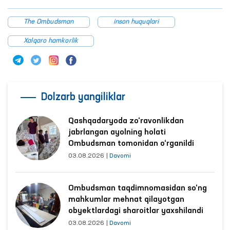
The Ombudsman
inson huquqlari
Xalqaro hamkorlik
Dolzarb yangiliklar
Qashqadaryoda zo‘ravonlikdan
jabrlangan ayolning holati
Ombudsman tomonidan o‘rganildi
03.08.2026
|
Davomi
Ombudsman taqdimnomasidan so‘ng
mahkumlar mehnat qilayotgan
obyektlardagi sharoitlar yaxshilandi
03.08.2026
|
Davomi