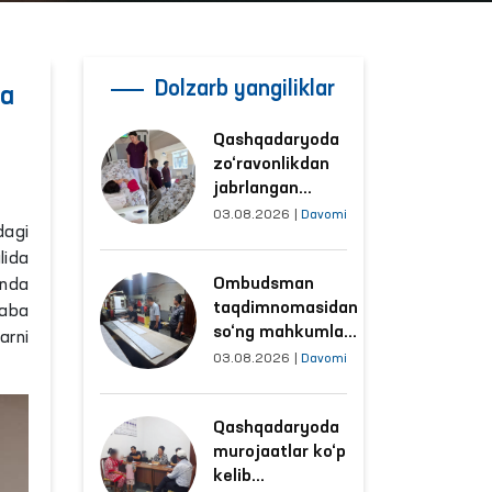
Dolzarb yangiliklar
ha
Qashqadaryoda
zo‘ravonlikdan
jabrlangan
ayolning holati
03.08.2026
|
Davomi
dagi
Ombudsman
lida
tomonidan
Ombudsman
Unda
o‘rganildi
taqdimnomasidan
saba
so‘ng mahkumlar
arni
mehnat
03.08.2026
|
Davomi
qilayotgan
obyektlardagi
Qashqadaryoda
sharoitlar
murojaatlar ko‘p
yaxshilandi
kelib