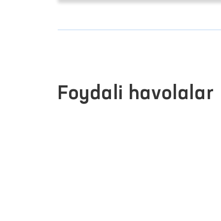
Foydali havolalar
INTERAKTIV DAVLAT XIZMATLARI
YAGONA PORTALI