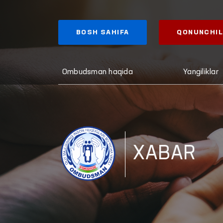
BOSH SAHIFA
QONUNCHIL
Ombudsman haqida
Yangiliklar
XABAR