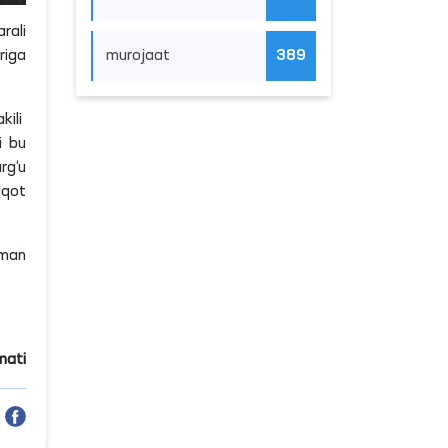
rali
murojaat
389
riga
kili
i bu
rg‘u
iqot
sman
mati