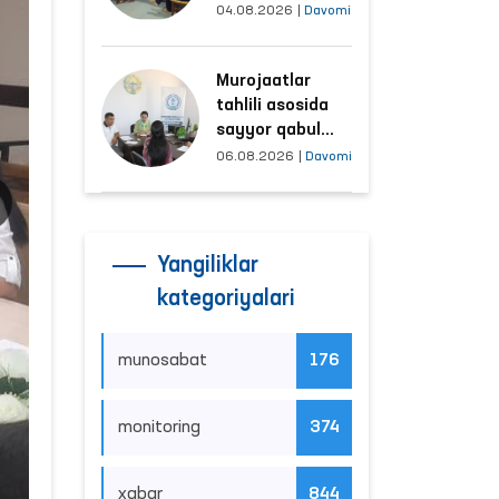
tushayotgan
04.08.2026
|
Davomi
hududlar bilan
manzilli ishlash
Murojaatlar
yo‘lga qo‘yildi
tahlili asosida
sayyor qabul
o‘tkaziladigan
06.08.2026
|
Davomi
mahallalar
tanlanmoqda
Yangiliklar
kategoriyalari
munosabat
176
monitoring
374
xabar
844