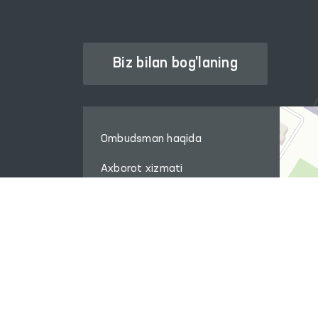
Biz bilan bog'laning
Ombudsman haqida
Axborot xizmati
Nashrlar
Xalqaro hamkorlik
Savol-javob
Internet qabulxona