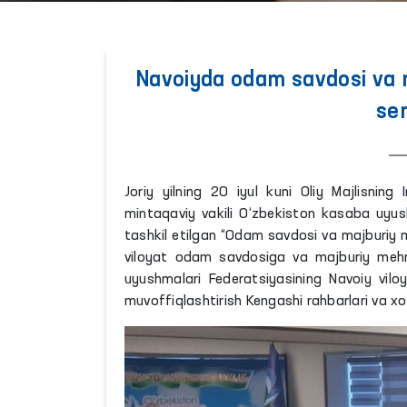
Navoiyda odam savdosi va 
sem
Joriy yilning 20 iyul kuni Oliy Majlisnin
mintaqaviy vakili O‘zbekiston kasaba uyush
tashkil etilgan “Odam savdosi va majburiy
viloyat odam savdosiga va majburiy mehna
uyushmalari Federatsiyasining Navoiy vilo
muvoffiqlashtirish Kengashi rahbarlari va xod