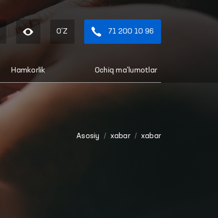
O'Z
71 200 10 96
Hamkorlik
Ochiq ma'lumotlar
Asosiy
xabar
xabar