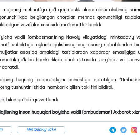
 majburiy mehnat”ga yo‘l qo‘ymaslik ularni oldini olishning sama
i, qonunchilikda belgilangan choralar, mehnat qonunchiligi talabla
uklatilgan vazifalar xususida maʼlumotlar berildi.
‘yicha vakili (ombdsman)ning Navoiy viloyatidagi mintaqaviy va
at” subektiga aylanib qolishining eng asosiy sabablaridan bir
jjatlar asosida amaldagi tartiblardan xabardor emasligiga u
 samarali yo‘li bu hamkorlikda aholi o‘rtasida targ‘ibot va tashv
r qaratdi.
olining huquqiy xabardorligini oshirishga qaratilgan “Ombud
g tushuntirilishida hamkorlik qilish taklifini bildirdi.
lik bilan qo‘llab-quvvatlandi.
Majlisning Inson huquqlari bo‘yicha vakili (ombudsman) Axborot xiz
an
Mintaqaviy vakil