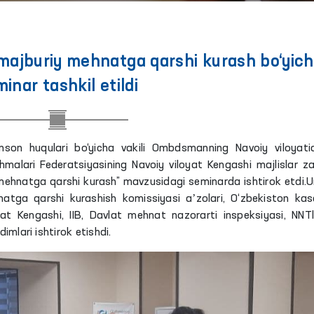
majburiy mehnatga qarshi kurash bo‘yic
inar tashkil etildi
g Inson huqulari bo‘yicha vakili Ombdsmanning Navoiy viloyati
malari Federatsiyasining Navoiy viloyat Kengashi majlislar za
 mehnatga qarshi kurash” mavzusidagi seminarda ishtirok etdi.
tga qarshi kurashish komissiyasi aʼzolari, O‘zbekiston ka
yat Kengashi, IIB, Davlat mehnat nazorarti inspeksiyasi, NNTl
imlari ishtirok etishdi.