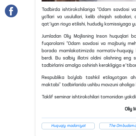
Tadbirda ishtirokchilariga “Odam savdosi va
yo‘llari va usulullari, kelib chiqish sabalar
qatʼiyan rioya etilishi, hududiy komissiyaga y
Jumladan Oliy Majlisning Inson huquqlari bo
fuqarolarni “Odam savdosi va majburiy mehn
borada mamlakatimizda normativ-huquqiy hu
berdi. Bu salbiy illatni oldini olishning eng
tadbirlarini amalga oshirish kerakligiga eʼtibo
Respublika bo‘ylab tashkil etilayotgan ah
maktabi” tadbirlarida ushbu mavzuni aholiga ken
Taklif seminar ishtirokchilari tomonidan yakdil
Oliy 
Huquqiy madaniyat
The Ombudsm