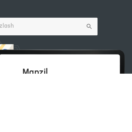
Manzil
100007, Toshkent shahar,
Yashnobod tumani. Mirzo Ulug‘bek
ko‘chasi 57/1-uy
(71) 200-10-96
1096