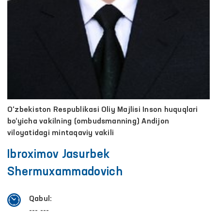
O‘zbekiston Respublikasi Oliy Majlisi Inson huquqlari
bo‘yicha vakilning (ombudsmanning) Andijon
viloyatidagi mintaqaviy vakili
Ibroximov Jasurbek
Shermuxammadovich
Qabul:
--- ---