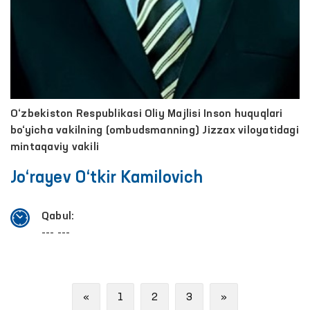
O‘zbekiston Respublikasi Oliy Majlisi Inson huquqlari
bo‘yicha vakilning (ombudsmanning) Jizzax viloyatidagi
mintaqaviy vakili
Jo‘rayev O‘tkir Kamilovich
Qabul:
--- ---
Previous
Next
«
1
2
3
»