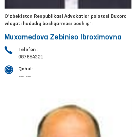
Oʼzbekiston Respublikasi Аdvokatlar palatasi Buxoro
viloyati hududiy boshqarmasi boshligʼi
Muxamedova Zebiniso Ibroximovna
Telefon :
987654321
Qabul:
--- ---