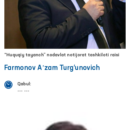
“Huquqiy tayanch” nodavlat notijorat tashkiloti raisi
Farmonov Aʼzam Turg‘unovich
Qabul:
--- ---