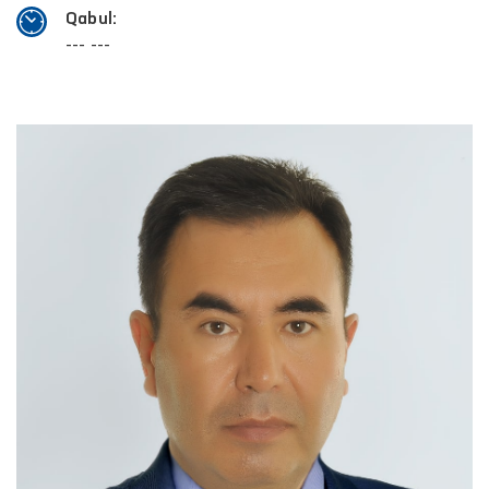
Qabul:
--- ---