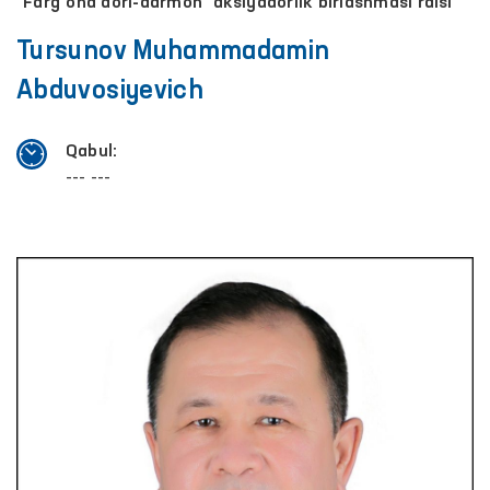
"Fargʼona dori-darmon" aksiyadorlik birlashmasi raisi
Tursunov Muhammadamin
Аbduvosiyevich
Qabul:
--- ---