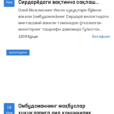
Сирдарёдаги вақтинча сақлаш
Ноя
ҳибсхонасидаги шароитлар
Олий Мажлиснинг Инсон ҳуқуқлари бўйича
яхшиланди
вакили (омбудсман)нинг Сирдарё вилоятидаги
минтақавий вакили томонидан ўтказилган
мониторинг ташрифи давомида Гулистон
шаҳар ички ишлар бўлими вақтинча сақлаш
1209 Кўрди
Батафсил
ҳибсхонасида бир қатор камчиликлар
аниқланган эди.
мониторинг
Омбудсманнинг маҳбуслар
18
ҳуқуқларига оид қонунчилик
Ноя