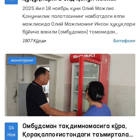
таклифи Қонунчилик палатасининг
2025 йил 18 ноябрь куни Олий Мажлис
мажлисида кўриб чиқилди ва
Қонунчилик палатасининг навбатдаги ялпи
маъқулланди
мажлисида Олий Мажлиснинг Инсон ҳуқуқлари
бўйича вакили (омбудсман) томонидан
қонунчилик ташаббуси тартибида киритилган
1907 Кўрди
Батафсил
“Жиноят ишини юритиш чоғида қамоқда
сақлаш тўғрисида”ги Қонунга ўзгартиришлар
мониторинг
киритиш тўғрисида”ги қонунчилик таклифи
муҳокама қилинди.
Омбудсман тақдимномасига кўра,
04
Қорақалпоғистондаги таъмирталаб
Ноя