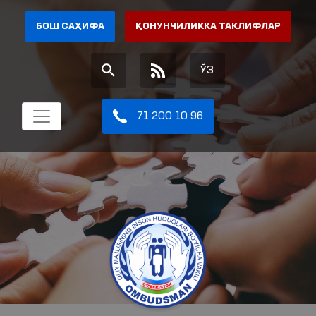
БОШ САҲИФА
ҚОНУНЧИЛИККА ТАКЛИФЛАР
ЎЗ
71 200 10 96