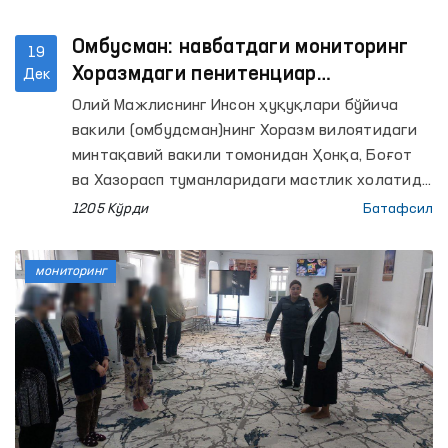
Омбусман: навбатдаги мониторинг
19
Хоразмдаги пенитенциар
Дек
муассасаларда
Олий Мажлиснинг Инсон ҳуқуқлари бўйича
вакили (омбудсман)нинг Хоразм вилоятидаги
минтақавий вакили томонидан Ҳонқа, Боғот
ва Хазорасп туманларидаги мастлик холатида
бўлган фуқароларга тиббий хизмат кўрсатиш
1205 Кўрди
Батафсил
туманлараро пунктлари (хушёрхоналар),
Хазорасп туманидаги вақтинча сақлаш
мониторинг
ҳибсхонаси, Урганч шахридаги Реабилитация
қилиш маркази, Маъмурий қамоққа олинган
шахсларни қабул қилиш ва сақлаш учун
мўлжалланган махсус қабулхона ва 11-сон
тергов ҳибсхонасига мониторинг ташрифлари
амалга оширилди.