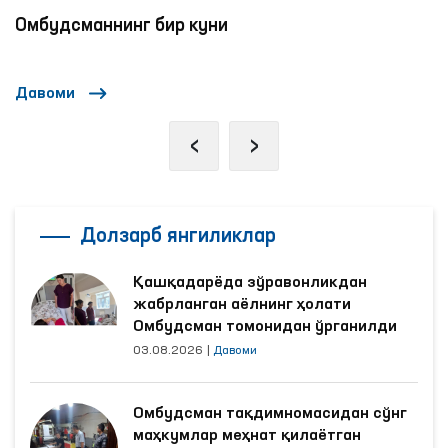
Омбудсманнинг бир куни
Давоми
‹
›
Долзарб янгиликлар
Қашқадарёда зўравонликдан
жабрланган аёлнинг ҳолати
Омбудсман томонидан ўрганилди
03.08.2026
|
Давоми
Омбудсман тақдимномасидан сўнг
маҳкумлар меҳнат қилаётган