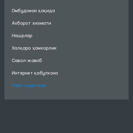
Омбудсман ҳақида
Ахборот хизмати
Нашрлар
Халқаро ҳамкорлик
Савол-жавоб
Интернет қабулхона
Сайт харитаси