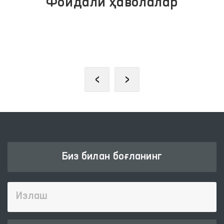
Фойдали ҳаволалар
ЖАМОАВИЙ МУРОЖААТЛАР
ПОРТАЛИ
‹
›
Биз билан боғланинг