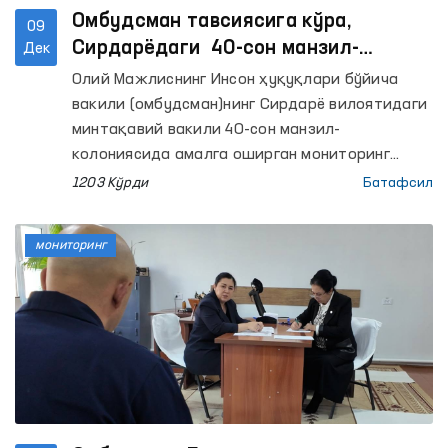
Омбудсман тавсиясига кўра,
09
Сирдарёдаги 40-сон манзил-
Дек
колониясида маҳкумлар учун узоқ
Олий Мажлиснинг Инсон ҳуқуқлари бўйича
муддатли учрашув хоналари қуриб
вакили (омбудсман)нинг Сирдарё вилоятидаги
берилди
минтақавий вакили 40-сон манзил-
колониясида амалга оширган мониторинг
ташрифларида маҳкумлар учун узоқ
1203 Кўрди
Батафсил
муддатли учрашув хоналар йўқлиги
аниқланган эди.
мониторинг