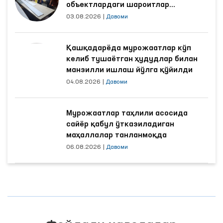
объектлардаги шароитлар
яхшиланди
03.08.2026
|
Давоми
Қашқадарёда мурожаатлар кўп
келиб тушаётган ҳудудлар билан
манзилли ишлаш йўлга қўйилди
04.08.2026
|
Давоми
Мурожаатлар таҳлили асосида
сайёр қабул ўтказиладиган
маҳаллалар танланмоқда
06.08.2026
|
Давоми