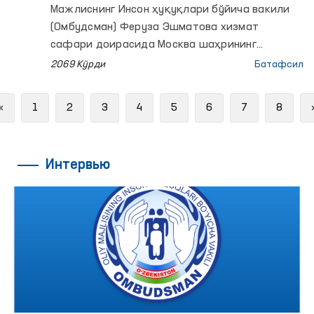
билан учрашди
Мажлиснинг Инсон ҳуқуқлари бўйича вакили
(Омбудсман) Феруза Эшматова хизмат
сафари доирасида Москва шаҳрининг
Сахарова ҳудудида жойлашган хорижий
2069 Кўрди
Батафсил
фуқароларни вақтинча сақлаш марказига
ташриф буюрди.
Previous
«
1
2
3
4
5
6
7
8
Интервью