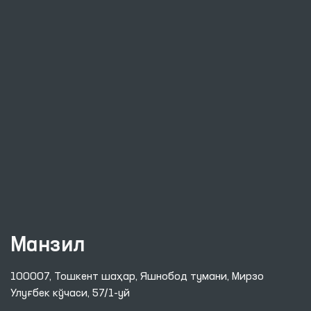
Манзил
100007, Тошкент шаҳар, Яшнобод тумани, Мирзо
Улуғбек кўчаси, 57/1-уй