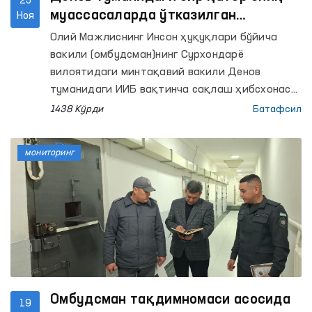
25
муассасаларда ўтказилган
Ноя
мониторинг ташрифларида
Олий Мажлиснинг Инсон ҳуқуқлари бўйича
камчиликлар аниқланди —
вакили (омбудсман)нинг Сурхондарё
Омбудсман
вилоятидаги минтақавий вакили Денов
туманидаги ИИБ вақтинча сақлаш ҳибсхонаси,
Маъмурий қамоққа олинган шахсларни қабул
1438 Кўрди
Батафсил
қилиш ва сақлаш учун мўлжалланган махсус
қабулхона, 41-сон манзил-колонияси, 2-сон
мониторинг
руҳий–асаб касалликлари шифохонаси ҳамда
Денов ногиронлиги бўлган шахслар учун
эркаклар “Мурувват” интернат уйига
мониторинг ташрифларини амалга оширди.
Омбудсман тақдимномаси асосида
19