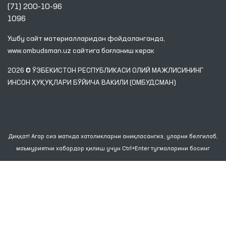
(71) 200-10-96
1096
Ушбу сайт материалларидан фойдаланганда,
www.ombudsman.uz
сайтига боғланиш керак
2026 © ЎЗБЕКИСТОН РЕСПУБЛИКАСИ ОЛИЙ МАЖЛИСИНИНГ
ИНСОН ҲУҚУҚЛАРИ БЎЙИЧА ВАКИЛИ (ОМБУДСМАН)
Диққат! Агар сиз матнда хатоликларни аниқласангиз, уларни белгилаб,
маъмуриятни хабардор қилиш учун Ctrl+Enter тугмаларини босинг