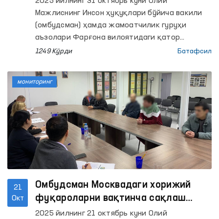
2025 йилнинг 31 октябрь куни Олий
Мажлиснинг Инсон ҳуқуқлари бўйича вакили
(омбудсман) ҳамда жамоатчилик гуруҳи
аъзолари Фарғона вилоятидаги қатор
ҳаракатланиш эркинлиги чекланган шахслар
1249 Кўрди
Батафсил
сақланадиган ёпиқ муассасаларда мониторинг
ташрифини амалга оширди.
мониторинг
Омбудсман Москвадаги хорижий
21
фуқароларни вақтинча сақлаш
Окт
марказида бўлиб, юртдошларимиз
2025 йилнинг 21 октябрь куни Олий