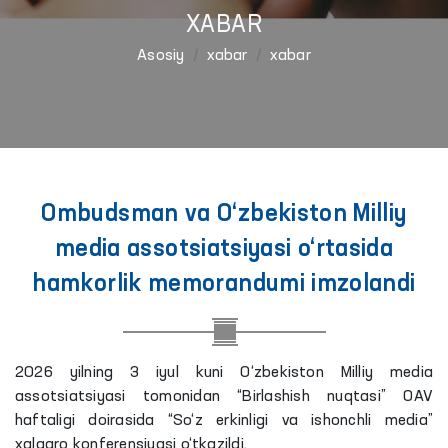
XABAR
Asosiy
xabar
xabar
Ombudsman va O‘zbekiston Milliy
media assotsiatsiyasi o‘rtasida
hamkorlik memorandumi imzolandi
2026 yilning 3 iyul kuni O‘zbekiston Milliy media
assotsiatsiyasi tomonidan “Birlashish nuqtasi” OAV
haftaligi doirasida “So‘z erkinligi va ishonchli media”
xalqaro konferensiyasi o‘tkazildi.