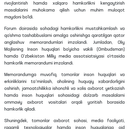
rivojlantirish hamda xalqaro hamkorlikni kengaytirish
masalalarini muhokama qilish uchun muhim muloqot
maydoni bo‘ldi.
Forum doirasida sohadagi hamkorlikni mustahkamlash va
qo‘shma tashabbuslarni amalga oshirishga qaratilgan qator
anglashuv memorandumlari imzolandi. Jumladan, Oliy
Majlisning Inson huquqlari bo‘yicha vakili (Ombudsman)
hamda O‘zbekiston Milliy media assotsiatsiyasi o‘rtasida
hamkorlik memorandumi imzolandi.
Memorandumga muvofiq, tomonlar inson huquqlari va
erkinliklarini taʼminlash, aholining huquqiy xabardorligini
oshirish, jamoatchilikka ishonchli va xolis axborot yetkazish
hamda inson huquqlari sohasidagi dolzarb masalalarni
ommaviy axborot vositalari orqali yoritish borasida
hamkorlik qiladi.
Shuningdek, tomonlar axborot sohasi, media faoliyati,
raqamli texnologiyalar hamda inson huquqlariga oid