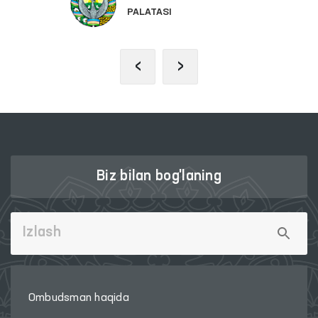
PALATASI
‹
›
Biz bilan bog'laning
Ombudsman haqida