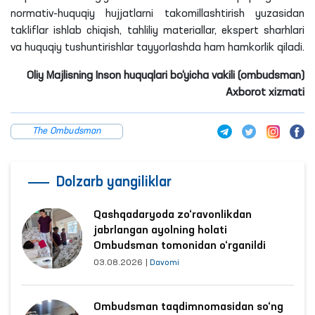
normativ-huquqiy hujjatlarni takomillashtirish yuzasidan
takliflar ishlab chiqish, tahliliy materiallar, ekspert sharhlari
va huquqiy tushuntirishlar tayyorlashda ham hamkorlik qiladi.
Oliy Majlisning Inson huquqlari bo‘yicha vakili (ombudsman)
Axborot xizmati
The Ombudsman
Dolzarb yangiliklar
Qashqadaryoda zo‘ravonlikdan
jabrlangan ayolning holati
Ombudsman tomonidan o‘rganildi
03.08.2026
|
Davomi
Ombudsman taqdimnomasidan so‘ng