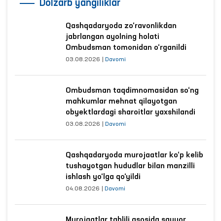
Dolzarb yangiliklar
Qashqadaryoda zo‘ravonlikdan
jabrlangan ayolning holati
Ombudsman tomonidan o‘rganildi
03.08.2026
|
Davomi
Ombudsman taqdimnomasidan so‘ng
mahkumlar mehnat qilayotgan
obyektlardagi sharoitlar yaxshilandi
03.08.2026
|
Davomi
Qashqadaryoda murojaatlar ko‘p kelib
tushayotgan hududlar bilan manzilli
ishlash yo‘lga qo‘yildi
04.08.2026
|
Davomi
Murojaatlar tahlili asosida sayyor