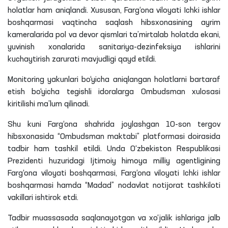
holatlar ham aniqlandi. Xususan, Farg‘ona viloyati Ichki ishlar
boshqarmasi vaqtincha saqlash hibsxonasining ayrim
kameralarida pol va devor qismlari ta’mirtalab holatda ekani,
yuvinish xonalarida sanitariya-dezinfeksiya ishlarini
kuchaytirish zarurati mavjudligi qayd etildi.
Monitoring yakunlari bo‘yicha aniqlangan holatlarni bartaraf
etish bo‘yicha tegishli idoralarga Ombudsman xulosasi
kiritilishi ma’lum qilinadi.
Shu kuni Farg‘ona shahrida joylashgan 10-son tergov
hibsxonasida “Ombudsman maktabi” platformasi doirasida
tadbir ham tashkil etildi. Unda O‘zbekiston Respublikasi
Prezidenti huzuridagi Ijtimoiy himoya milliy agentligining
Farg‘ona viloyati boshqarmasi, Farg‘ona viloyati Ichki ishlar
boshqarmasi hamda “Madad” nodavlat notijorat tashkiloti
vakillari ishtirok etdi.
Tadbir muassasada saqlanayotgan va xo‘jalik ishlariga jalb