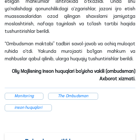
etilgan mahkumlar ishtirokida o‘tkazildi. Unda shu
yo‘nalishdagi qonunchilikdagi o‘zgarishlar, jazoni ijro etish
muassasalaridan ozod qilingan shaxslarni jamiyatga
moslashtirish, nafaqa tayinlash va to‘lash tartibi haqida
tushuntirishlar berildi.
“Ombudsman maktabi” tadbiri savol-javob va ochiq muloqot
ruhida o‘tdi. Yakunda murojaati bo‘lgan mahkum va
mahbuslar qabul qilinib, ularga huquqiy tushuntirishlar berildi.
Oliy Majlisning Inson huquqlari bo‘yicha vakili (ombudsman)
Axborot xizmati.
Monitoring
The Ombudsman
inson huquqlari