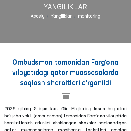
YANGILIKLAR
Asosiy
Yangiliklar
monitoring
Ombudsman tomonidan Farg‘ona
viloyatidagi qator muassasalarda
saqlash sharoitlari o‘rganildi
2026 yilning 5 iyun kuni Oliy Majlisning Inson huquqlari
bo‘yicha vakili (ombudsman) tomonidan Farg‘ona viloyatida
harakatlanish erkinligi cheklangan shaxslar saqlanadigan
qator muassasalarga monitoring tashriflari amalga