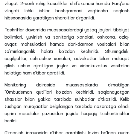
viloyat 2-sonli ruhiy kasalliklar shifoxonasi hamda Farg‘ona
viloyati Ichki ishlar boshqarmasi vaqtincha saqlash
hibsxonasida yaratilgan sharoitlar o‘rganildi.
Tashriflar davomida muassasalardagi yotoq joylari, tibbiyot
bo‘limlari, yuvinish va sanitariya xonalari, oshxona, oziq-
ovqat mahsulotlari hamda dori-darmon vositalari bilan
ta’minlanganlik holati ko‘zdan kechirildi. Shuningdek,
sayilgohlar, uchrashuv xonalari, advokatlar bilan muloqot
qilish uchun ajratilgan joylar va videokuzatuv vositalari
holatiga ham e’tibor qaratildi.
Monitoring doirasida muassasalarda o‘rnatilgan
“Ombudsman quti”lari ko‘zdan kechirildi, saqlanayotgan
shaxslar bilan yakka tartibda suhbatlar o‘tkazildi. Kelib
tushgan murojaatlar belgilangan tartibda nazoratga olindi,
ayrim masalalar yuzasidan joyida huquqiy tushuntirishlar
berildi.
O‘rganish jarayonida e’tibor qaratilishi lozim bo‘lgan ayrim