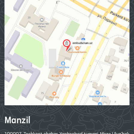
Manzil
100007, Toshkent shahar, Yashnobod tumani. Mirzo Ulug‘bek
ko‘chasi 57/1-uy