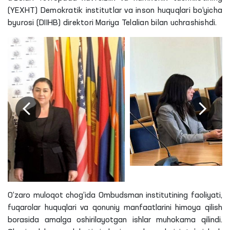
(YEXHT) Demokratik institutlar va inson huquqlari bo‘yicha
byurosi (DIIHB) direktori Mariya Telalian bilan uchrashishdi.
O‘zaro muloqot chog‘ida Ombudsman institutining faoliyati,
fuqarolar huquqlari va qonuniy manfaatlarini himoya qilish
borasida amalga oshirilayotgan ishlar muhokama qilindi.
Shuningdek, mamlakatimizda inson huquqlarini ta’minlash
sohasida amalga oshirilayotgan islohotlar va erishilayotgan