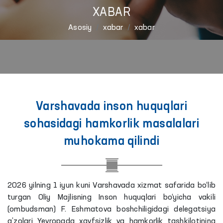
XABAR
Asosiy
xabar
xabar
Varshavada inson huquqlari
sohasidagi hamkorlik masalalari
muhokama qilindi
2026 yilning 1 iyun kuni Varshavada xizmat safarida bo‘lib
turgan Oliy Majlisning Inson huquqlari bo‘yicha vakili
(ombudsman) F. Eshmatova boshchiligidagi delegatsiya
a’zolari Yevropada xavfsizlik va hamkorlik tashkilotining