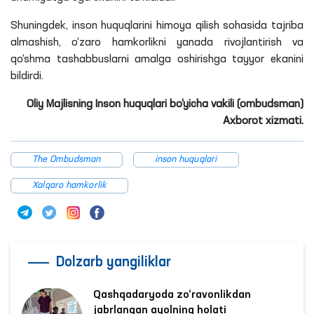
Shuningdek, inson huquqlarini himoya qilish sohasida tajriba
almashish, o‘zaro hamkorlikni yanada rivojlantirish va
qo‘shma tashabbuslarni amalga oshirishga tayyor ekanini
bildirdi.
Oliy Majlisning Inson huquqlari bo‘yicha vakili (ombudsman)
Axborot xizmati.
The Ombudsman
inson huquqlari
Xalqaro hamkorlik
Dolzarb yangiliklar
Qashqadaryoda zo‘ravonlikdan
jabrlangan ayolning holati
Ombudsman tomonidan o‘rganildi