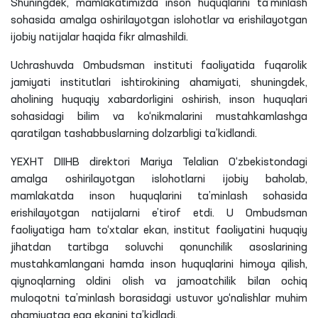
ijobiy natijalar haqida fikr almashildi.
Uchrashuvda Ombudsman instituti faoliyatida fuqarolik
jamiyati institutlari ishtirokining ahamiyati, shuningdek,
aholining huquqiy xabardorligini oshirish, inson huquqlari
sohasidagi bilim va ko‘nikmalarini mustahkamlashga
qaratilgan tashabbuslarning dolzarbligi ta’kidlandi.
YEXHT DIIHB direktori Mariya Telalian O‘zbekistondagi
amalga oshirilayotgan islohotlarni ijobiy baholab,
mamlakatda inson huquqlarini ta’minlash sohasida
erishilayotgan natijalarni e’tirof etdi. U Ombudsman
faoliyatiga ham to‘xtalar ekan, institut faoliyatini huquqiy
jihatdan tartibga soluvchi qonunchilik asoslarining
mustahkamlangani hamda inson huquqlarini himoya qilish,
qiynoqlarning oldini olish va jamoatchilik bilan ochiq
muloqotni ta’minlash borasidagi ustuvor yo‘nalishlar muhim
ahamiyatga ega ekanini ta’kidladi.