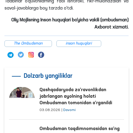
Tadbirlar o‘quvchilarning faol ishtiroki, fikr-mulohazalari va
savol-javoblarga boy tarzda o‘tdi.
Oliy Majlisning Inson huquqlari bo‘yicha vakili (ombudsman)
Axborot xizmati.
The Ombudsman
inson huquqlari
Dolzarb yangiliklar
Qashqadaryoda zo‘ravonlikdan
jabrlangan ayolning holati
Ombudsman tomonidan o‘rganildi
03.08.2026
|
Davomi
Ombudsman taqdimnomasidan so‘ng