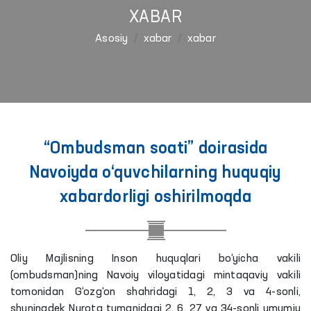
XABAR
Asosiy
xabar
xabar
“Ombudsman soati” doirasida
Navoiyda o‘quvchilarning huquqiy
xabardorligi oshirilmoqda
Oliy Majlisning Inson huquqlari bo‘yicha vakili
(ombudsman)ning Navoiy viloyatidagi mintaqaviy vakili
tomonidan G‘ozg‘on shahridagi 1, 2, 3 va 4-sonli,
shuningdek Nurota tumanidagi 2, 6, 27 va 34-sonli umumiy