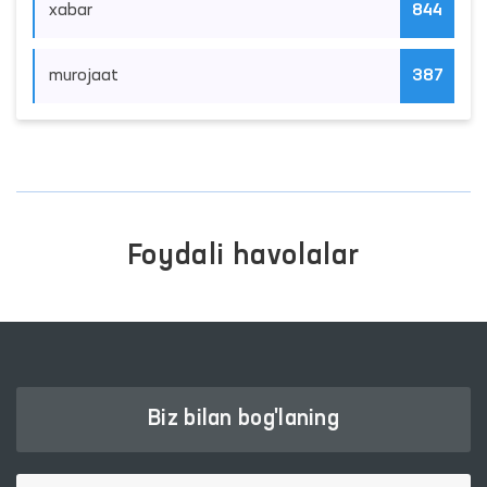
xabar
844
murojaat
387
Foydali havolalar
Biz bilan bog'laning