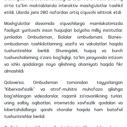
o‘rta taʼlim maktablarida interaktiv mashg‘ulotlar tashkil
etildi. Ularda jami 280 nafardan ortiq o‘quvchi ishtirok etdi.
Mashg‘ulotlar davomida o‘quvchilarga mamlakatimizda
faoliyat yurituvchi inson huquqlari bo‘yicha milliy institutlar,
jumladan Ombudsman, Bolalar ombudsmani, Biznes-
ombudsman tashkilotlarining vazifa va vakolatlari haqida
tushuntirishlar berildi. Shuningdek, huquq va burch
tushunchalarining o‘zaro bog‘liqligi, taʼlim jarayonida intizom
va ichki qoidalarga rioya qilishning ahamiyati haqida fikr
almashildi.
Qolaversa, Ombudsman tomonidan tayyorlangan
“Kiberxavfsizlik” va atrof-muhitni muhofaza qilishga
bag‘ishlangan videodarslar, raqamli zo‘ravonlikning turlari,
uning salbiy oqibatlari, internetda xavfsizlik qoidalari va
kibertahdidlarga qarshi choralar haqida ham batafsil
tushuntirishlar berildi.