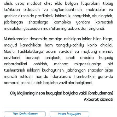
olish, uzoq muddat chet elda bo‘lgan fuqarolarni tibbiy
ko‘rikdan o‘tkazish va sog‘lomlashtirish, maktablar va
yoshlar o‘rtasida profilaktik ishlarni kuchaytirish, shuningdek,
jabrlangan shaxslarga kompleks yordam ko‘rsatish
masalalari yuzasidan masʼullarning axborotlari tinglandi.
Muhokamalar davomida amalga oshirilgan ishlar bilan birga,
mavjud kamchiliklar ham tanqidiy-tahliliy ko‘rib chiqildi.
Masʼul tashkilotlarga odam savdosi va majburiy mehnat
xavflarini barvaqt aniqlash, aholi orasida huquqiy
xabardorlikni oshirish, mehnat migratsiyasiga oid
tushuntirish ishlarini kuchaytirish, jabrlangan shaxslar bilan
manzilli ishlash hamda idoralararo hamkorlikni yana-da
samarali tashkil etish bo‘yicha vazifalar belgilandi.
Oliy Majlisning Inson huquqlari bo‘yicha vakili (ombudsman)
Axborot xizmati
The Ombudsman
inson huquqlari