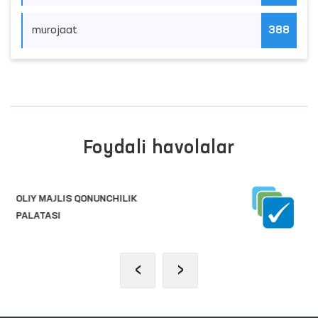
murojaat
388
Foydali havolalar
INTERAKTIV DAVLAT XIZMATLARI
YAGONA PORTALI
‹
›