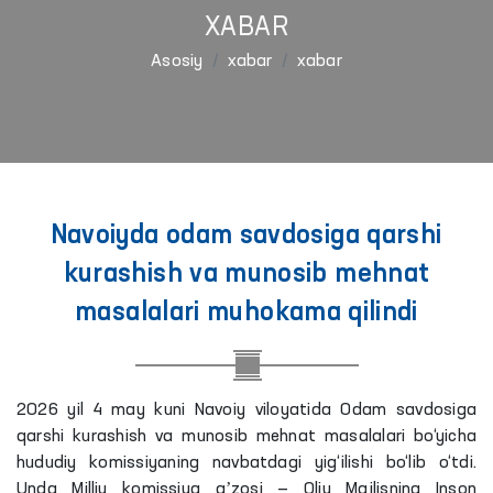
XABAR
Asosiy
xabar
xabar
Navoiyda odam savdosiga qarshi
kurashish va munosib mehnat
masalalari muhokama qilindi
2026 yil 4 may kuni Navoiy viloyatida Odam savdosiga
qarshi kurashish va munosib mehnat masalalari bo‘yicha
hududiy komissiyaning navbatdagi yig‘ilishi bo‘lib o‘tdi.
Unda Milliy komissiya aʼzosi — Oliy Majlisning Inson