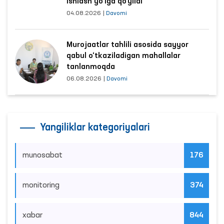
ishlash yo‘lga qo‘yildi
04.08.2026
|
Davomi
Murojaatlar tahlili asosida sayyor
qabul o‘tkaziladigan mahallalar
tanlanmoqda
06.08.2026
|
Davomi
Yangiliklar kategoriyalari
munosabat
176
monitoring
374
xabar
844