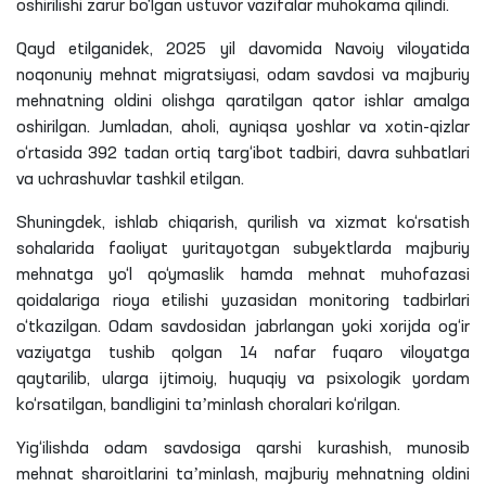
oshirilishi zarur bo‘lgan ustuvor vazifalar muhokama qilindi.
Qayd etilganidek, 2025 yil davomida Navoiy viloyatida
noqonuniy mehnat migratsiyasi, odam savdosi va majburiy
mehnatning oldini olishga qaratilgan qator ishlar amalga
oshirilgan. Jumladan, aholi, ayniqsa yoshlar va xotin-qizlar
o‘rtasida 392 tadan ortiq targ‘ibot tadbiri, davra suhbatlari
va uchrashuvlar tashkil etilgan.
Shuningdek, ishlab chiqarish, qurilish va xizmat ko‘rsatish
sohalarida faoliyat yuritayotgan subyektlarda majburiy
mehnatga yo‘l qo‘ymaslik hamda mehnat muhofazasi
qoidalariga rioya etilishi yuzasidan monitoring tadbirlari
o‘tkazilgan. Odam savdosidan jabrlangan yoki xorijda og‘ir
vaziyatga tushib qolgan 14 nafar fuqaro viloyatga
qaytarilib, ularga ijtimoiy, huquqiy va psixologik yordam
ko‘rsatilgan, bandligini taʼminlash choralari ko‘rilgan.
Yig‘ilishda odam savdosiga qarshi kurashish, munosib
mehnat sharoitlarini taʼminlash, majburiy mehnatning oldini