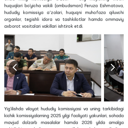
huquqlari bo‘yicha vakili (ombudsman) Feruza Eshmatova,
hududiy komissiya aʼzolari, huquqni muhofaza qiluvchi
organlar, tegishli idora va tashkilotlar hamda ommaviy
axborot vositalari vakillari ishtirok etdi.
Yig‘ilishda viloyat hududiy komissiyasi va uning tarkibidagi
kichik komissiyalarning 2025 yilgi faoliyati yakunlari, sohada
mavjud dolzarb masalalar hamda 2026 yilda amalga