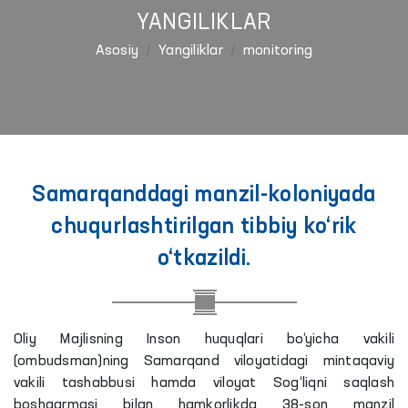
YANGILIKLAR
Asosiy
Yangiliklar
monitoring
Samarqanddagi manzil-koloniyada
chuqurlashtirilgan tibbiy ko‘rik
o‘tkazildi.
Oliy Majlisning Inson huquqlari bo‘yicha vakili
(ombudsman)ning Samarqand viloyatidagi mintaqaviy
vakili tashabbusi hamda viloyat Sog‘liqni saqlash
boshqarmasi bilan hamkorlikda 38-son manzil