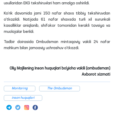
usullaridan EKG tekshiruvlari ham amalga oshirildi.
Ko‘rik davomida jami 150 nafar shaxs tibbiy tekshiruvdan
o‘tkazildi. Natijada 61 nafar shaxsda turli xil surunkali
kasalliklar aniqlanib, shifokor tomonidan kerakli tavsiya va
muolajalar berildi.
Tadbir doirasida Ombudsman mintaqaviy vakili 24 nafar
mahkum bilan jamoaviy uchrashuv o‘tkazdi.
Oliy Majlisning Inson huquqlari bo‘yicha vakili (ombudsman)
Axborot xizmati
Monitoring
The Ombudsman
inson huquqlari