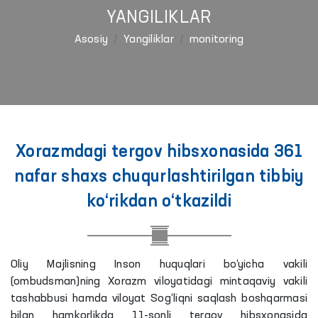
YANGILIKLAR
Asosiy
Yangiliklar
monitoring
Xorazmdagi tergov hibsxonasida 361
nafar shaxs chuqurlashtirilgan tibbiy
ko‘rikdan o‘tkazildi
Oliy Majlisning Inson huquqlari bo‘yicha vakili
(ombudsman)ning Xorazm viloyatidagi mintaqaviy vakili
tashabbusi hamda viloyat Sog‘liqni saqlash boshqarmasi
bilan hamkorlikda 11-sonli tergov hibsxonasida