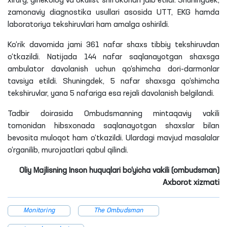
xirurg, ginekolog va okulist shifokorlari jalb etildi. Shuningdek,
zamonaviy diagnostika usullari asosida UTT, EKG hamda
laboratoriya tekshiruvlari ham amalga oshirildi.
Ko‘rik davomida jami 361 nafar shaxs tibbiy tekshiruvdan
o‘tkazildi. Natijada 144 nafar saqlanayotgan shaxsga
ambulator davolanish uchun qo‘shimcha dori-darmonlar
tavsiya etildi. Shuningdek, 5 nafar shaxsga qo‘shimcha
tekshiruvlar, yana 5 nafariga esa rejali davolanish belgilandi.
Tadbir doirasida Ombudsmanning mintaqaviy vakili
tomonidan hibsxonada saqlanayotgan shaxslar bilan
bevosita muloqot ham o‘tkazildi. Ulardagi mavjud masalalar
o‘rganilib, murojaatlari qabul qilindi.
Oliy Majlisning Inson huquqlari bo‘yicha vakili (ombudsman)
Axborot xizmati
Monitoring
The Ombudsman