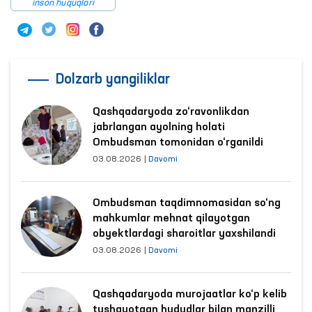
inson huquqlari
Dolzarb yangiliklar
Qashqadaryoda zo‘ravonlikdan
jabrlangan ayolning holati
Ombudsman tomonidan o‘rganildi
03.08.2026
|
Davomi
Ombudsman taqdimnomasidan so‘ng
mahkumlar mehnat qilayotgan
obyektlardagi sharoitlar yaxshilandi
03.08.2026
|
Davomi
Qashqadaryoda murojaatlar ko‘p kelib
tushayotgan hududlar bilan manzilli