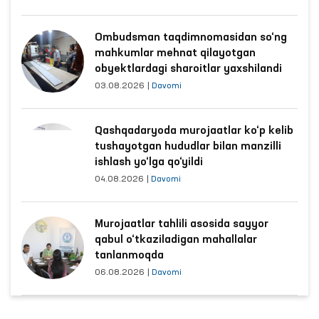
Ombudsman taqdimnomasidan so‘ng
mahkumlar mehnat qilayotgan
obyektlardagi sharoitlar yaxshilandi
03.08.2026
|
Davomi
Qashqadaryoda murojaatlar ko‘p kelib
tushayotgan hududlar bilan manzilli
ishlash yo‘lga qo‘yildi
04.08.2026
|
Davomi
Murojaatlar tahlili asosida sayyor
qabul o‘tkaziladigan mahallalar
tanlanmoqda
06.08.2026
|
Davomi