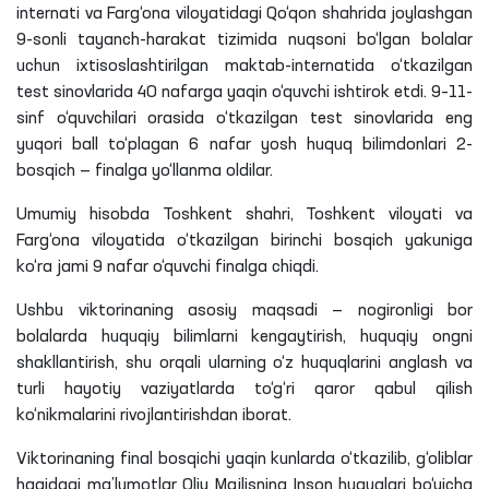
internati va Farg‘ona viloyatidagi Qo‘qon shahrida joylashgan
9-sonli tayanch-harakat tizimida nuqsoni bo‘lgan bolalar
uchun ixtisoslashtirilgan maktab-internatida o‘tkazilgan
test sinovlarida 40 nafarga yaqin o‘quvchi ishtirok etdi. 9–11-
sinf o‘quvchilari orasida o‘tkazilgan test sinovlarida eng
yuqori ball to‘plagan 6 nafar yosh huquq bilimdonlari 2-
bosqich — finalga yo‘llanma oldilar.
Umumiy hisobda Toshkent shahri, Toshkent viloyati va
Farg‘ona viloyatida o‘tkazilgan birinchi bosqich yakuniga
ko‘ra jami 9 nafar o‘quvchi finalga chiqdi.
Ushbu viktorinaning asosiy maqsadi — nogironligi bor
bolalarda huquqiy bilimlarni kengaytirish, huquqiy ongni
shakllantirish, shu orqali ularning o‘z huquqlarini anglash va
turli hayotiy vaziyatlarda to‘g‘ri qaror qabul qilish
ko‘nikmalarini rivojlantirishdan iborat.
Viktorinaning final bosqichi yaqin kunlarda o‘tkazilib, g‘oliblar
haqidagi ma’lumotlar Oliy Majlisning Inson huquqlari bo‘yicha