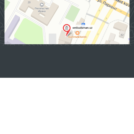
Manzil
100007, Toshkent shahar, Yashnobod tumani. Mirzo Ulug‘bek
ko‘chasi 57/1-uy