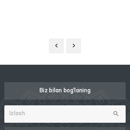
INTERAKTIV DAVLAT XIZMAT
LIK
YAGONA PORTALI
‹
›
Biz bilan bog'laning