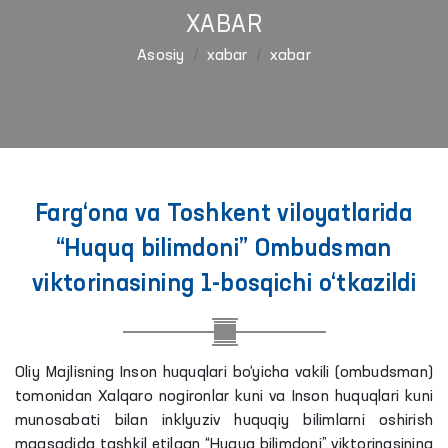
XABAR
Asosiy
xabar
xabar
Farg‘ona va Toshkent viloyatlarida
“Huquq bilimdoni” Ombudsman
viktorinasining 1-bosqichi o‘tkazildi
Oliy Majlisning Inson huquqlari bo‘yicha vakili (ombudsman)
tomonidan Xalqaro nogironlar kuni va Inson huquqlari kuni
munosabati bilan inklyuziv huquqiy bilimlarni oshirish
maqsadida tashkil etilgan “Huquq bilimdoni” viktorinasining