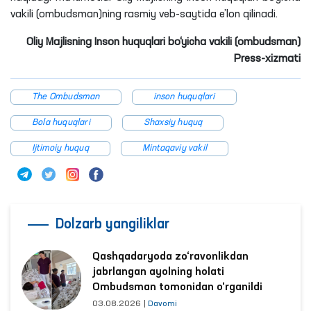
vakili (ombudsman)ning rasmiy veb-saytida e’lon qilinadi.
Oliy Majlisning Inson huquqlari bo‘yicha vakili (ombudsman)
Press-xizmati
The Ombudsman
inson huquqlari
Bola huquqlari
Shaxsiy huquq
Ijtimoiy huquq
Mintaqaviy vakil
Dolzarb yangiliklar
Qashqadaryoda zo‘ravonlikdan
jabrlangan ayolning holati
Ombudsman tomonidan o‘rganildi
03.08.2026
|
Davomi