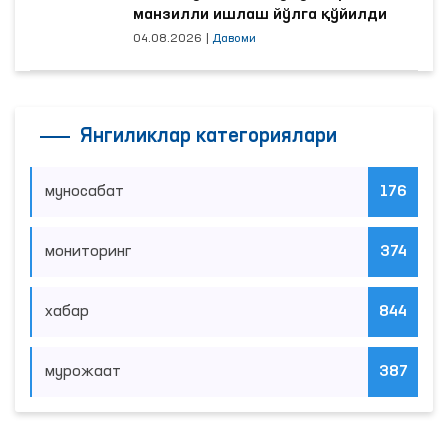
манзилли ишлаш йўлга қўйилди
04.08.2026
|
Давоми
Янгиликлар категориялари
муносабат
176
мониторинг
374
хабар
844
мурожаат
387