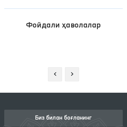
Фойдали ҳаволалар
ЖАМОАВИЙ МУРОЖААТЛАР
ПОРТАЛИ
‹
›
Биз билан боғланинг