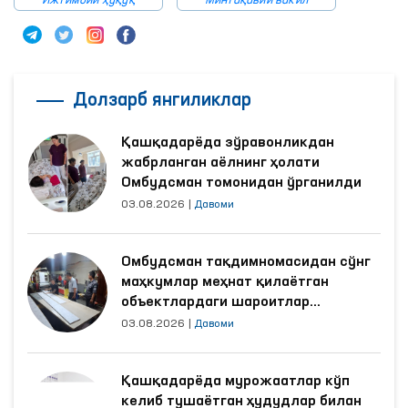
Ижтимоий ҳуқуқ
Минтақавий вакил
Долзарб янгиликлар
Қашқадарёда зўравонликдан
жабрланган аёлнинг ҳолати
Омбудсман томонидан ўрганилди
03.08.2026
|
Давоми
Омбудсман тақдимномасидан сўнг
маҳкумлар меҳнат қилаётган
объектлардаги шароитлар
яхшиланди
03.08.2026
|
Давоми
Қашқадарёда мурожаатлар кўп
келиб тушаётган ҳудудлар билан