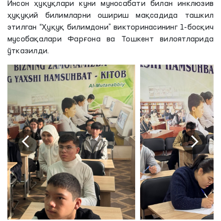
Инсон ҳуқуқлари куни муносабати билан инклюзив
ҳуқуқий билимларни ошириш мақсадида ташкил
этилган “Ҳуқуқ билимдони” викторинасининг 1-босқич
мусобақалари Фарғона ва Тошкент вилоятларида
ўтказилди.