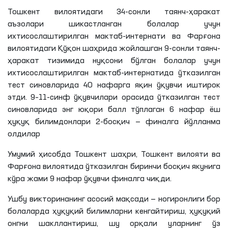
Тошкент вилоятидаги 34-сонли таянч-ҳаракат
аъзолари шикастланган болалар учун
ихтисослаштирилган мактаб-интернати ва Фарғона
вилоятидаги Қўқон шаҳрида жойлашган 9-сонли таянч-
ҳаракат тизимида нуқсони бўлган болалар учун
ихтисослаштирилган мактаб-интернатида ўтказилган
тест синовларида 40 нафарга яқин ўқувчи иштирок
этди. 9–11-синф ўқувчилари орасида ўтказилган тест
синовларида энг юқори балл тўплаган 6 нафар ёш
ҳуқуқ билимдонлари 2-босқич — финалга йўлланма
олдилар
Умумий ҳисобда Тошкент шаҳри, Тошкент вилояти ва
Фарғона вилоятида ўтказилган биринчи босқич якунига
кўра жами 9 нафар ўқувчи финалга чиқди.
Ушбу викторинанинг асосий мақсади — ногиронлиги бор
болаларда ҳуқуқий билимларни кенгайтириш, ҳуқуқий
онгни шакллантириш, шу орқали уларнинг ўз