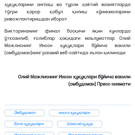
ҳуқуқларини англаш ва турли ҳаётий вазиятларда
тўғри қарор қабул қилиш кўникмаларини
ривожлантиришдан иборат.
Викторинанинг финал босқичи яқин кунларда
ўтказилиб, ғолиблар ҳақидаги маълумотлар Олий
Мажлиснинг Инсон ҳуқуқлари бўйича вакили
(омбудсман)нинг расмий веб-сайтида эълон қилинади.
Олий Мажлиснинг Инсон ҳуқуқлари бўйича вакили
(омбудсман) Пресс-хизмати
Омбудсман
инсон ҳуқуқлари
Бола ҳуқуқлари
Шахсий ҳуқуқ