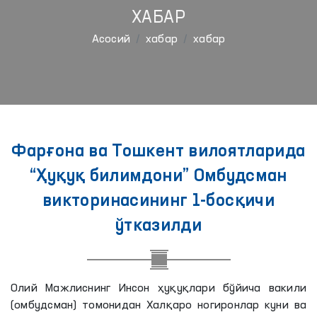
ХАБАР
Aсосий
хабар
хабар
Фарғона ва Тошкент вилоятларида
“Ҳуқуқ билимдони” Омбудсман
викторинасининг 1-босқичи
ўтказилди
Олий Мажлиснинг Инсон ҳуқуқлари бўйича вакили
(омбудсман) томонидан Халқаро ногиронлар куни ва