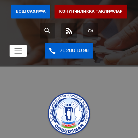
БОШ САҲИФА
ҚОНУНЧИЛИККА ТАКЛИФЛАР
ЎЗ
71 200 10 96