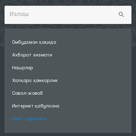
Омбудсман ҳақида
Ахборот хизмати
Нашрлар
Халқаро ҳамкорлик
Савол-жавоб
Интернет қабулхона
Сайт харитаси