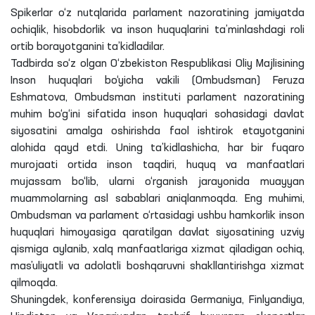
Spikerlar o‘z nutqlarida parlament nazoratining jamiyatda
ochiqlik, hisobdorlik va inson huquqlarini ta’minlashdagi roli
ortib borayotganini ta’kidladilar.
Tadbirda so‘z olgan O‘zbekiston Respublikasi Oliy Majlisining
Inson huquqlari bo‘yicha vakili (Ombudsman) Feruza
Eshmatova, Ombudsman instituti parlament nazoratining
muhim bo‘g‘ini sifatida inson huquqlari sohasidagi davlat
siyosatini amalga oshirishda faol ishtirok etayotganini
alohida qayd etdi. Uning ta’kidlashicha, har bir fuqaro
murojaati ortida inson taqdiri, huquq va manfaatlari
mujassam bo‘lib, ularni o‘rganish jarayonida muayyan
muammolarning asl sabablari aniqlanmoqda. Eng muhimi,
Ombudsman va parlament o‘rtasidagi ushbu hamkorlik inson
huquqlari himoyasiga qaratilgan davlat siyosatining uzviy
qismiga aylanib, xalq manfaatlariga xizmat qiladigan ochiq,
mas’uliyatli va adolatli boshqaruvni shakllantirishga xizmat
qilmoqda.
Shuningdek, konferensiya doirasida Germaniya, Finlyandiya,