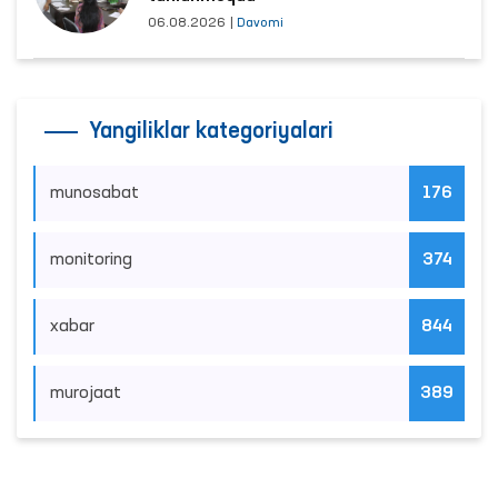
06.08.2026
|
Davomi
Yangiliklar kategoriyalari
munosabat
176
monitoring
374
xabar
844
murojaat
389