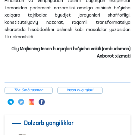
Hindiston va Vengriyadan tashrif buyurgan ekspertlar
tomonidan parlament nazoratini amalga oshirish bo‘yicha
xalqaro tajribalar, byudjet jarayonlari shaffofligi,
konstitutsiyaviy nazorat, raqamli transformatsiya
sharoitida hisobdorlikni oshirish kabi masalalar yuzasidan
fikr almashildi.
Oliy Majlisning Inson huquqlari bo‘yicha vakili (ombudsman)
Axborot xizmati
The Ombudsman
inson huquqlari
Dolzarb yangiliklar