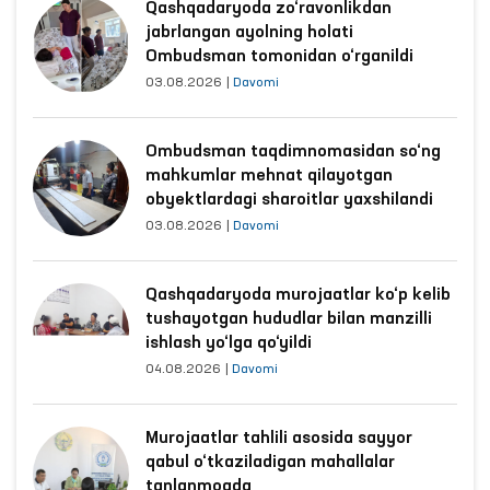
Qashqadaryoda zo‘ravonlikdan
jabrlangan ayolning holati
Ombudsman tomonidan o‘rganildi
03.08.2026
|
Davomi
Ombudsman taqdimnomasidan so‘ng
mahkumlar mehnat qilayotgan
obyektlardagi sharoitlar yaxshilandi
03.08.2026
|
Davomi
Qashqadaryoda murojaatlar ko‘p kelib
tushayotgan hududlar bilan manzilli
ishlash yo‘lga qo‘yildi
04.08.2026
|
Davomi
Murojaatlar tahlili asosida sayyor
qabul o‘tkaziladigan mahallalar
tanlanmoqda