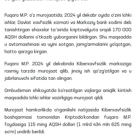
Fuqaro
M
.
P
. o‘z murojaatida, 2024 yil dekabr oyida o‘zini Ichki
ishlar, Davlat xavfsizlik xizmati va Markaziy bank xodimi deb
tanishtirgan shaxslar taʼsirida kriptovalyuta orqali 170 000
AQSH dollarini o‘tkazib yuborganini bildirgan. Shu maqsadda
u avtomashinasi va uyini sotgan, jamg‘armalarini yo‘qotgan,
hatto qarzga kirgan.
Fuqaro
M
.
P
. 2024 yil dekabrida Kiberxavfsizlik markaziga
rasmiy tarzda murojaat qilib, jinoiy ish qo‘zg‘atilgan va u
jabrlanuvchi sifatida tan olingan.
Ombudsman shikoyatda ko‘rsatilgan vajlarga aniqlik kiritish
maqsadida Ichki ishlar vazirligiga murojaat qildi.
Murojaat hamkorlikda o‘rganilishi natijasida Kiberxavfsizlik
boshqarmasi tomonidan
Kriptodo‘kondan
fuqaro
M
.
P
.
foydasiga 115 ming AQSH dollari (1
mlrd
434
mln
625 ming
so‘m) undirib berildi.