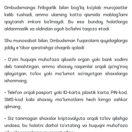
Ombudsmanga firibgarlik bilan bog‘liq ko‘plab murojaatlar
kelib tushadi, ammo ularning katta qismida mablag‘larni
qaytarish imkoni bo‘lmaydi. Bu esa bunday holatlarga
aldanmaslik va oldindan ogoh bo‘lishni taqozo etadi.
Shu munosabat bilan, Ombudsman fuqarolarni
quyidagilarga
jiddiy eʼtibor qaratishga chaqirib qoladi:
• O‘zini huquqni muhofaza
qiluvchi
organ yoki bank xodimi
deb tanishtirgan, ammo shaxsiy raqamlar orqali qo‘ng‘iroq
qilayotgan, to‘lov yoki maʼlumot so‘rayotgan shaxslarga
ishonmang
;
• Telefon orqali pasport yoki ID-karta, plastik karta, PIN-kod,
SMS-kod kabi shaxsiy maʼlumotlarni hech kimga oshkor
qilmang
;
• Siz tanimagan shaxslar kriptovalyuta orqali to‘lov qilishga
undasa, bu holatni darhol to‘xtating va huquqni muhofaza