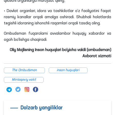
qiluvchi
organlarga murojaat qiling;
• Davlat organlari, idora va tashkilotlar o‘z faoliyatini faqat
rasmiy kanallar orqali amalga oshiradi. Shubhali holatlarda
tegishli idoraning ishonchli raqamlari orqali tasdiq oling.
Ombudsman fuqarolarni avvalambor huquqiy xabardor va
ogoh bo‘lishga chaqiradi.
Oliy Majlisning Inson huquqlari bo‘yicha vakili (ombudsman)
Axborot xizmati
The Ombudsman
inson huquqlari
Mintaqaviy vakil
Dolzarb yangiliklar