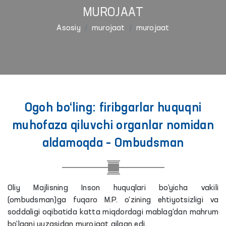
MUROJAAT
Asosiy
murojaat
murojaat
Ogoh bo‘ling: firibgarlar huquqni
muhofaza qiluvchi organlar nomidan
aldamoqda – Ombudsman
Oliy Majlisning Inson huquqlari bo‘yicha vakili
(ombudsman)ga fuqaro M.P. o‘zining ehtiyotsizligi va
soddaligi oqibatida katta miqdordagi mablag‘dan mahrum
bo‘lgani yuzasidan murojaat qilgan edi.