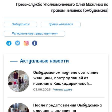
Пресс-служба Уполномоченного Олий Мажлиса по
правам человека (омбудсмана)
Омбудсман
права человека
Региональные представители
Актуальные новости
Омбудсманом изучено состояние
женщины, пострадавшей от
насилия в Кашкадарьинской
области
03.08.2026
|
Читать далее
После представления Омбудсмана
улучшены условия на