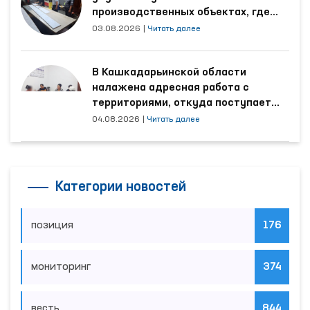
производственных объектах, где
трудятся осуждённые
03.08.2026
|
Читать далее
В Кашкадарьинской области
налажена адресная работа с
территориями, откуда поступает
наибольшее количество обращений
04.08.2026
|
Читать далее
Категории новостей
позиция
176
мониторинг
374
весть
844