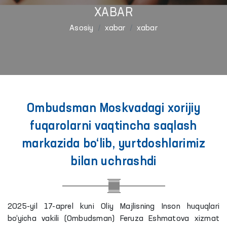
XABAR
Asosiy
xabar
xabar
Ombudsman Moskvadagi xorijiy
fuqarolarni vaqtincha saqlash
markazida bo‘lib, yurtdoshlarimiz
bilan uchrashdi
2025-yil 17-aprel kuni Oliy Majlisning Inson huquqlari
bo‘yicha vakili (Ombudsman) Feruza Eshmatova xizmat