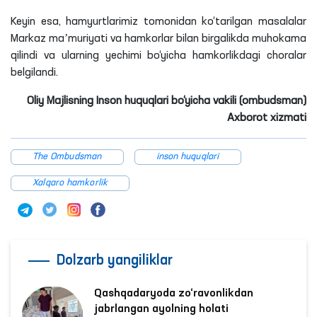
Tashrif davomida Ombudsman Markaz rahbari bilan
uchrashib, hamyurtlarimizning yashash, ovqatlanish, tibbiy
xizmatdan foydalanish va boshqa sharoitlari bilan tanishdi.
Shundan so‘ng, markazda vaqtincha saqlanayotgan
O‘zbekiston Respublikasi fuqarolari bilan muloqot qilindi va
ular muammolari o‘rganildi.
Yurtdoshlarimiz tomonidan ko‘tarilgan masalalar yuzasidan
huquqiy maslahatlar berildi.
Keyin esa, hamyurtlarimiz tomonidan ko‘tarilgan masalalar
Markaz maʼmuriyati va hamkorlar bilan birgalikda muhokama
qilindi va ularning yechimi bo‘yicha hamkorlikdagi choralar
belgilandi.