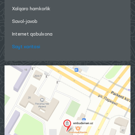
PALATASI
‹
›
Biz bilan bog'laning
Ombudsman haqida