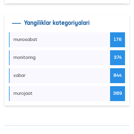
mahkumlar mehnat qilayotgan
obyektlardagi sharoitlar yaxshilandi
03.08.2026
|
Davomi
Qashqadaryoda murojaatlar ko‘p kelib
tushayotgan hududlar bilan manzilli
ishlash yo‘lga qo‘yildi
04.08.2026
|
Davomi
Murojaatlar tahlili asosida sayyor
qabul o‘tkaziladigan mahallalar
tanlanmoqda
06.08.2026
|
Davomi
Yangiliklar kategoriyalari