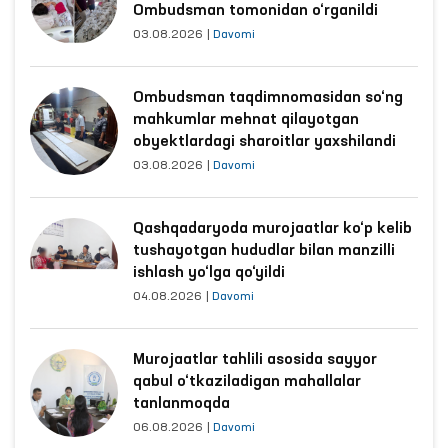
Oliy Majlisning Inson huquqlari bo‘yicha vakili (ombudsman)
Axborot xizmati
The Ombudsman
inson huquqlari
Xalqaro hamkorlik
Dolzarb yangiliklar
Qashqadaryoda zo‘ravonlikdan
jabrlangan ayolning holati
Ombudsman tomonidan o‘rganildi
03.08.2026
|
Davomi
Ombudsman taqdimnomasidan so‘ng