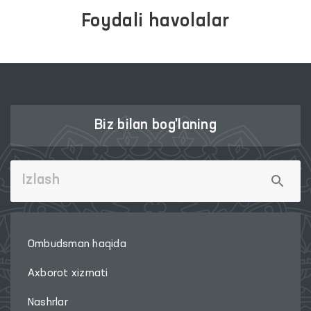
munosabat
176
monitoring
374
xabar
844
murojaat
389
Foydali havolalar
OLIY MAJLIS QONUNCHILIK