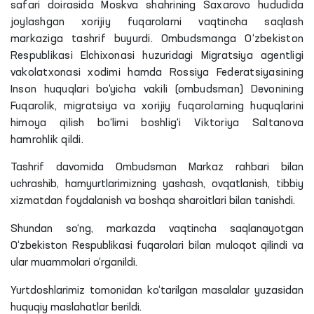
safari doirasida Moskva shahrining Saxarovo hududida
joylashgan xorijiy fuqarolarni vaqtincha saqlash
markaziga tashrif buyurdi. Ombudsmanga O‘zbekiston
Respublikasi Elchixonasi huzuridagi Migratsiya agentligi
vakolatxonasi xodimi hamda Rossiya Federatsiyasining
Inson huquqlari bo‘yicha vakili (ombudsman) Devonining
Fuqarolik, migratsiya va xorijiy fuqarolarning huquqlarini
himoya qilish bo‘limi boshlig‘i Viktoriya Saltanova
hamrohlik qildi.