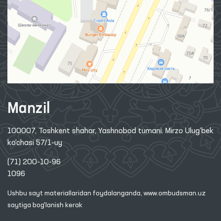
Axborot xizmati
Nashrlar
Xalqaro hamkorlik
Savol-javob
Internet qabulxona
Sayt xaritasi