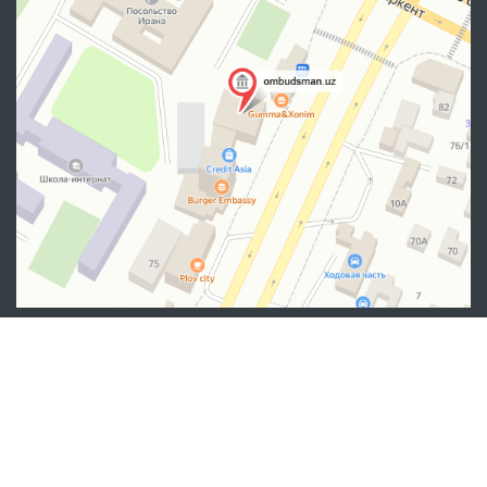
Manzil
100007, Toshkent shahar, Yashnobod tumani. Mirzo Ulug‘bek
ko‘chasi 57/1-uy
(71) 200-10-96