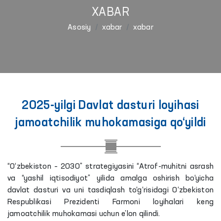
XABAR
Asosiy
xabar
xabar
2025-yilgi Davlat dasturi loyihasi
jamoatchilik muhokamasiga qo‘yildi
“O‘zbekiston – 2030” strategiyasini “Atrof-muhitni asrash
va “yashil iqtisodiyot” yilida amalga oshirish bo‘yicha
davlat dasturi va uni tasdiqlash to‘g‘risidagi O‘zbekiston
Respublikasi Prezidenti Farmoni loyihalari keng
jamoatchilik muhokamasi uchun e’lon qilindi.