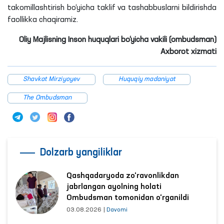
takomillashtirish bo‘yicha taklif va tashabbuslarni bildirishda
faollikka chaqiramiz.
Oliy Majlisning Inson huquqlari bo‘yicha vakili (ombudsman)
Axborot xizmati
Shavkat Mirziyoyev
Huquqiy madaniyat
The Ombudsman
Dolzarb yangiliklar
Qashqadaryoda zo‘ravonlikdan
jabrlangan ayolning holati
Ombudsman tomonidan o‘rganildi
03.08.2026
|
Davomi