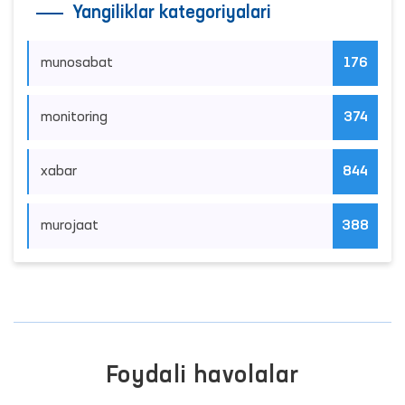
Yangiliklar kategoriyalari
munosabat
176
monitoring
374
xabar
844
murojaat
388
Foydali havolalar