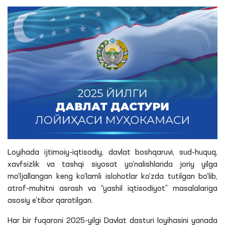
Loyihada ijtimoiy-iqtisodiy, davlat boshqaruvi, sud-huquq,
xavfsizlik va tashqi siyosat yo‘nalishlarida joriy yilga
mo‘ljallangan keng ko‘lamli islohotlar ko‘zda tutilgan bo‘lib,
atrof-muhitni asrash va “yashil iqtisodiyot” masalalariga
asosiy e’tibor qaratilgan.
Har bir fuqaroni 2025-yilgi Davlat dasturi loyihasini yanada