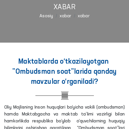
XABAR
Asosiy
xabar
xabar
Maktablarda o‘tkazilayotgan
"Ombudsman soat"larida qanday
mavzular o‘rganiladi?
Oliy Majlisning Inson huquqlari bo‘yicha vakili (ombudsman)
hamda Maktabgacha va maktab ta’limi vazirligi bilan
hamkorlikda respublika bo‘ylab o‘quvchilarning huquqiy
bilimlarini oshirishga qaratilgan “Ombudsman soat”lari