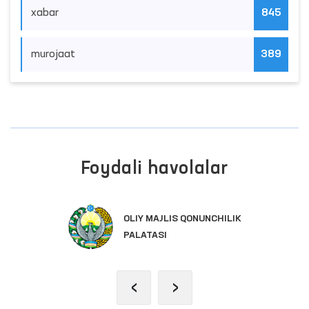
xabar
845
murojaat
389
Foydali havolalar
OLIY MAJLIS QONUNCHILIK
PALATASI
‹
›