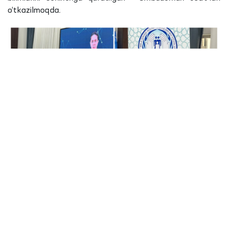
o‘tkazilmoqda.