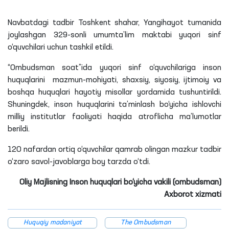
Navbatdagi tadbir Toshkent shahar, Yangihayot tumanida
joylashgan 329-sonli umumta’lim maktabi yuqori sinf
o‘quvchilari uchun tashkil etildi.
“Ombudsman soat”ida yuqori sinf o‘quvchilariga inson
huquqlarini mazmun-mohiyati, shaxsiy, siyosiy, ijtimoiy va
boshqa huquqlari hayotiy misollar yordamida tushuntirildi.
Shuningdek, inson huquqlarini ta’minlash bo‘yicha ishlovchi
milliy institutlar faoliyati haqida atroflicha ma’lumotlar
berildi.
120 nafardan ortiq o‘quvchilar qamrab olingan mazkur tadbir
o‘zaro savol-javoblarga boy tarzda o‘tdi.
Oliy Majlisning Inson huquqlari bo‘yicha vakili (ombudsman)
Axborot xizmati
Huquqiy madaniyat
The Ombudsman