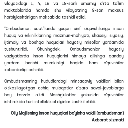
viloyatidagi 1, 4, 18 va 19-sonli umumiy o‘rta ta’lim
maktablarida hamda shu viloyatning 9-son maxsus
harbiylashtirilgan maktabida tashkil etildi.
“Ombudsman soat”larida yuqori sinf o‘quvchilariga inson
huquq va erkinliklarining mazmun-mohiyati, shaxsiy, siyosiy,
ijtimoiy va boshqa huquqlari hayotiy misollar yordamida
tushuntirildi. Shuningdek, Ombudsmanlar hayotiy
vaziyatlarda inson huquqlarini himoya qilishga qanday
yordam berishi mumkinligi haqida ham o‘quvchilar
xabardorligi oshirildi.
Ombudsmanning hududlardagi mintaqaviy vakillari bilan
o‘tkazilayotgan ochiq muloqotlar o‘zaro savol-javoblarga
boy tarzda o‘tdi. Mashg‘ulotlar yakunida o‘quvchilar
ishtirokida turli intellektual o‘yinlar tashkil etildi.
Oliy Majlisning Inson huquqlari bo‘yicha vakili (ombudsman)
Axborot xizmati