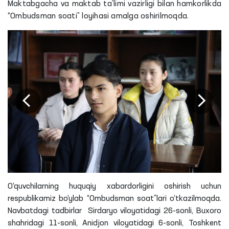
Maktabgacha va maktab ta’limi vazirligi bilan hamkorlikda
“Ombudsman soati” loyihasi amalga oshirilmoqda.
O‘quvchilarning huquqiy xabardorligini oshirish uchun
respublikamiz bo‘ylab “Ombudsman soat”lari o‘tkazilmoqda.
Navbatdagi tadbirlar Sirdaryo viloyatidagi 26-sonli, Buxoro
shahridagi 11-sonli, Anidjon viloyatidagi 6-sonli, Toshkent