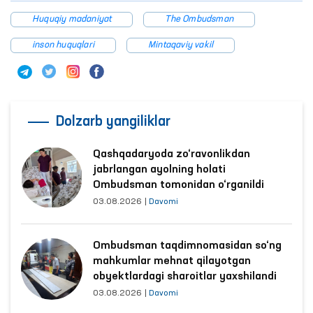
Huquqiy madaniyat
The Ombudsman
inson huquqlari
Mintaqaviy vakil
Dolzarb yangiliklar
Qashqadaryoda zo‘ravonlikdan
jabrlangan ayolning holati
Ombudsman tomonidan o‘rganildi
03.08.2026
|
Davomi
Ombudsman taqdimnomasidan so‘ng
mahkumlar mehnat qilayotgan
obyektlardagi sharoitlar yaxshilandi
03.08.2026
|
Davomi