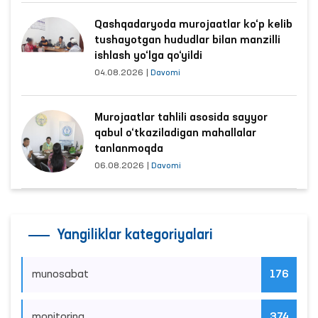
Qashqadaryoda murojaatlar ko‘p kelib
tushayotgan hududlar bilan manzilli
ishlash yo‘lga qo‘yildi
04.08.2026
|
Davomi
Murojaatlar tahlili asosida sayyor
qabul o‘tkaziladigan mahallalar
tanlanmoqda
06.08.2026
|
Davomi
Yangiliklar kategoriyalari
munosabat
176
monitoring
374