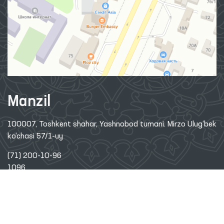
Manzil
100007, Toshkent shahar, Yashnobod tumani. Mirzo Ulug‘bek
ko‘chasi 57/1-uy
(71) 200-10-96
1096
Ushbu sayt materiallaridan foydalanganda,
www.ombudsman.uz
saytiga bog'lanish kerak
2026 © O'ZBEKISTON RESPUBLIKASI OLIY MAJLISINING INSON