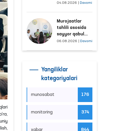
tushayotgan
04.08.2026
|
Davomi
hududlar bilan
manzilli ishlash
Murojaatlar
yo‘lga qo‘yildi
tahlili asosida
sayyor qabul
o‘tkaziladigan
06.08.2026
|
Davomi
mahallalar
tanlanmoqda
Yangiliklar
kategoriyalari
munosabat
176
lari
monitoring
374
‘ra,
uniy
ish,
xabar
844