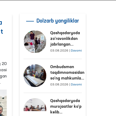
Dolzarb yangiliklar
a
ot
Qashqadaryoda
zo‘ravonlikdan
jabrlangan
ayolning holati
03.08.2026
|
Davomi
Ombudsman
tomonidan
g 20
Ombudsman
o‘rganildi
kasi
taqdimnomasidan
lgan
so‘ng mahkumlar
.
mehnat
03.08.2026
|
Davomi
qilayotgan
obyektlardagi
Qashqadaryoda
sharoitlar
murojaatlar ko‘p
yaxshilandi
kelib