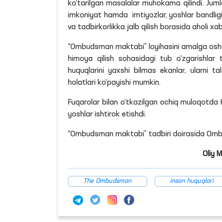
ko‘tarilgan masalalar muhokama qilindi. Juml
imkoniyat hamda imtiyozlar, yoshlar bandligi
va tadbirkorlikka jalb qilish borasida aholi xa
“Ombudsman maktabi” loyihasini amalga oshir
himoya qilish sohasidagi tub o‘zgarishlar t
huquqlarini yaxshi bilmas ekanlar, ularni ta
holatlari ko‘payishi mumkin.
Fuqarolar bilan o‘tkazilgan ochiq muloqotda 
yoshlar ishtirok etishdi.
“Ombudsman maktabi” tadbiri doirasida Omb
Oliy 
The Ombudsman
inson huquqlari