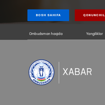
BOSH SAHIFA
QONUNCHIL
Ombudsman haqida
Yangiliklar
XABAR