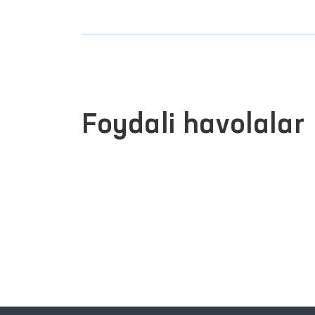
Foydali havolalar
INTERAKTIV DAVLAT XIZMATLARI
YAGONA PORTALI