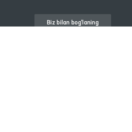
Biz bilan bog'laning
Ombudsman haqida
Axborot xizmati
Nashrlar
Xalqaro hamkorlik
Savol-javob
Internet qabulxona
Sayt xaritasi