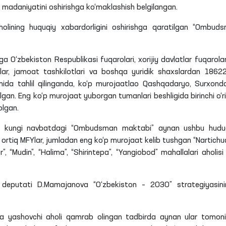
 madaniyatini oshirishga ko‘maklashish belgilangan.
olining huquqiy xabardorligini oshirishga qaratilgan “Ombud
O‘zbekiston Respublikasi fuqarolari, xorijiy davlatlar fuqarolar
lar, jamoat tashkilotlari va boshqa yuridik shaxslardan 1862
mida tahlil qilinganda, ko‘p murojaatlao Qashqadaryo, Surxond
elgan. Eng ko‘p murojaat yuborgan tumanlari beshligida birinchi o‘r
olgan.
rt kungi navbatdagi “Ombudsman maktabi” aynan ushbu hud
ortiq MFYlar, jumladan eng ko‘p murojaat kelib tushgan “Nartichuq
r”, “Mudin”, “Halima”, “Shirintepa”, “Yangiobod” mahallalari aholisi 
i deputati D.Mamajanova “O‘zbekiston – 2030” strategiyasini
a yashovchi aholi qamrab olingan tadbirda aynan ular tomon