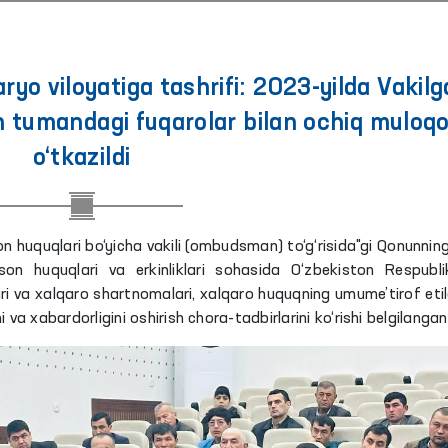
 viloyatiga tashrifi: 2023-yilda Vakilg
n tumandagi fuqarolar bilan ochiq muloq
o‘tkazildi
son huquqlari bo‘yicha vakili (ombudsman) to‘g‘risida"gi Qonunnin
on huquqlari va erkinliklari sohasida O‘zbekiston Respubli
ri va xalqaro shartnomalari, xalqaro huquqning umume’tirof eti
i va xabardorligini oshirish chora-tadbirlarini ko‘rishi belgilangan