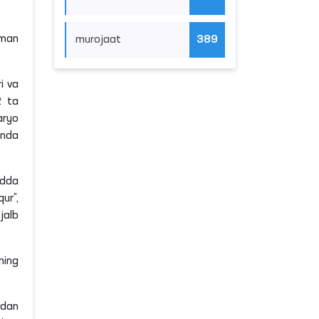
sman
murojaat
389
i va
2 ta
aryo
inda
udda
ur”,
jalb
ning
idan