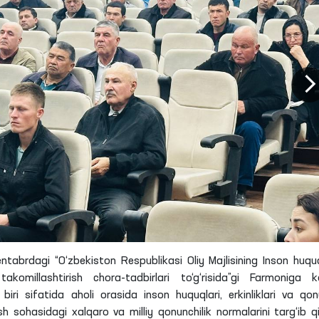
ntabrdagi “O‘zbekiston Respublikasi Oliy Majlisining Inson huquq
akomillashtirish chora-tadbirlari to‘g‘risida”gi Farmoniga ko
ri sifatida aholi orasida inson huquqlari, erkinliklari va qon
 sohasidagi xalqaro va milliy qonunchilik normalarini targ‘ib qil