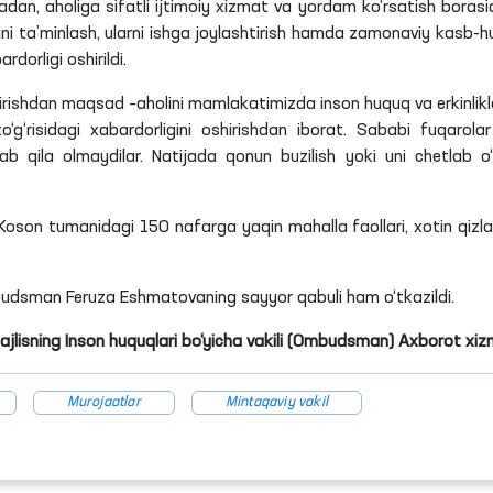
adan, aholiga sifatli ijtimoiy xizmat va yordam ko‘rsatish borasi
ni ta’minlash, ularni ishga joylashtirish hamda zamonaviy kasb-h
bardorligi oshirildi.
ishdan maqsad –aholini mamlakatimizda inson huquq va erkinlikla
o‘g‘risidagi xabardorligini oshirishdan iborat. Sababi fuqarolar
lab qila olmaydilar. Natijada qonun buzilish yoki uni chetlab o‘
Koson tumanidagi 150 nafarga yaqin mahalla faollari, xotin qizla
udsman Feruza Eshmatovaning sayyor qabuli ham o‘tkazildi.
Majlisning Inson huquqlari bo‘yicha vakili (Ombudsman) Axborot xiz
Murojaatlar
Mintaqaviy vakil