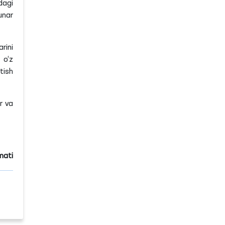
dagi
unar
rini
 o‘z
tish
r va
mati