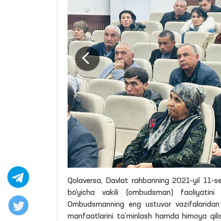
Qolaversa, Davlat rahbarining 2021-yil 11-se
bo‘yicha vakili (ombudsman) faoliyatini t
Ombudsmanning eng ustuvor vazifalaridan bi
manfaatlarini ta’minlash hamda himoya qilish