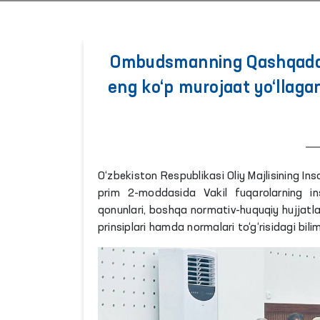
Ombudsmanning Qashqadaryo
eng ko‘p murojaat yo‘llaga
O‘zbekiston Respublikasi Oliy Majlisining In
prim 2-moddasida Vakil fuqarolarning ins
qonunlari, boshqa normativ-huquqiy hujjatla
prinsiplari hamda normalari to‘g‘risidagi bilim