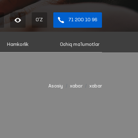
O'Z
71 200 10 96
Hamkorlik
Ochiq ma'lumotlar
Asosiy
xabar
xabar