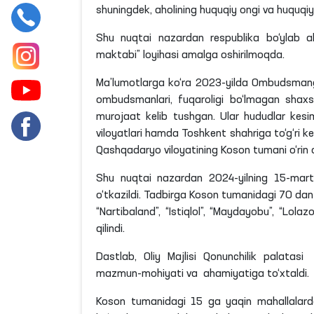
shuningdek, aholining huquqiy ongi va huquqiy
Shu nuqtai nazardan respublika bo‘ylab ah
maktabi” loyihasi amalga oshirilmoqda.
Ma’lumotlarga ko‘ra 2023-yilda Ombudsmanga 
ombudsmanlari, fuqaroligi bo‘lmagan shaxs
murojaat kelib tushgan. Ular hududlar kesi
viloyatlari hamda Toshkent shahriga to‘g‘ri k
Qashqadaryo viloyatining Koson tumani o‘rin 
Shu nuqtai nazardan 2024-yilning 15-ma
o‘tkazildi. Tadbirga Koson tumanidagi 70 dan 
“Nartibaland”, “Istiqlol”, “Maydayobu”, “Lolazo
qilindi.
Dastlab, Oliy Majlisi Qonunchilik palatas
mazmun-mohiyati va ahamiyatiga to‘xtaldi.
Koson tumanidagi 15 ga yaqin mahallalard