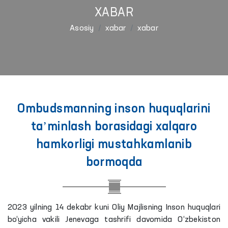
XABAR
Asosiy
xabar
xabar
Ombudsmanning inson huquqlarini
taʼminlash borasidagi xalqaro
hamkorligi mustahkamlanib
bormoqda
2023 yilning 14 dekabr kuni Oliy Majlisning Inson huquqlari
bo‘yicha vakili Jenevaga tashrifi davomida O‘zbekiston