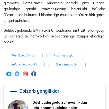
qimmatni kamsituvchi muomala hamda jazo turlarini
qo‘llashga qarshi konvensiyaning bajarilishi bo‘yicha
O‘zbekiston hukumati hisobotiga muqobil maʼruza kiritganini
yuqori baholadi.
Suhbat yakunida BMT vakili Ombudsman instituti bilan yaqin
va konstruktiv hamkorlikni rivojlantirishga tayyor
ekanligini
bildirdi.
The Ombudsman
inson huquqlari
Xalqaro hamkorlik
Qiynoqqa solish
Dolzarb yangiliklar
Qashqadaryoda zo‘ravonlikdan
jabrlangan ayolning holati