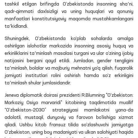
tashkil etilgan brifingda O‘zbekistonda insonning shaʼni,
qadr-qimmati daxlsizligi va uning huquqlari va qonuniy
manfaatlari konstitutsiyaviy maqomda mustahkamlangani
taʼkidlandi.
Shuningdek, O‘zbekistonda ko‘plab sohalarda amalga
oshirilgan islohotlar markazida insonning asosiy huquq va
erkinliklarini taʼminlash masalasi turgani va ular o‘zining ijobiy
natijasini bergani qayd etildi. Jumladan, gender tengligini
taʼminlash, bolalar va majburiy mehnatni yo‘q qilish, fuqarolik
jamiyati institutlari rolini oshirish hamda so‘z erkinligini
taʼminlash shular jumlasidandir.
Jeneva
diplomatik doirasi prezidenti
R
.
Blumning
"O‘zbekiston:
Markaziy Osiyo marvaridi" kitobining taqdimotida muallif
“O‘zbekiston-2030” strategiyasi mamlakatni yana-da
adolatli, mustaqil, dunyoviy va farovon bo‘lishiga xizmat
qiladi. Ushbu kitob fransuz tilida so‘zlashuvchi jamiyatga
O‘zbekiston, uning boy madaniyati va ulkan salohiyati haqida