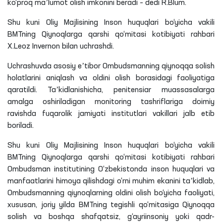
ko‘proq maʼlumot olish imkonini beradi – dedi
R
.
Blum
.
Shu kuni Oliy Majlisining Inson huquqlari bo‘yicha vakili
BMTning Qiynoqlarga qarshi qo‘mitasi kotibiyati rahbari
X
.
Leoz
Invernon
bilan uchrashdi.
Uchrashuvda asosiy eʼtibor Ombudsmanning qiynoqqa solish
holatlarini aniqlash va oldini olish borasidagi faoliyatiga
qaratildi. Taʼkidlanishicha,
penitensiar
muassasalarga
amalga oshiriladigan monitoring tashriflariga doimiy
ravishda fuqarolik jamiyati institutlari vakillari jalb etib
boriladi.
Shu kuni Oliy Majlisining Inson huquqlari bo‘yicha vakili
BMTning Qiynoqlarga qarshi qo‘mitasi kotibiyati rahbari
Ombudsman institutining O‘zbekistonda inson huquqlari va
manfaatlarini himoya
qilishdagi
o‘rni
muhim ekanini taʼkidlab,
Ombudsmanning qiynoqlarning oldini olish bo‘yicha faoliyati,
xususan, joriy yilda BMTning tegishli qo‘mitasiga Qiynoqqa
solish va boshqa shafqatsiz, g‘ayriinsoniy yoki qadr-