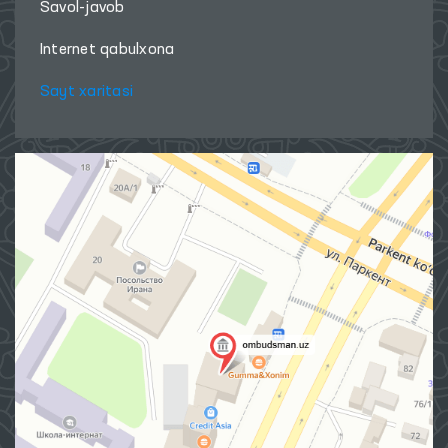
Savol-javob
Internet qabulxona
Sayt xaritasi