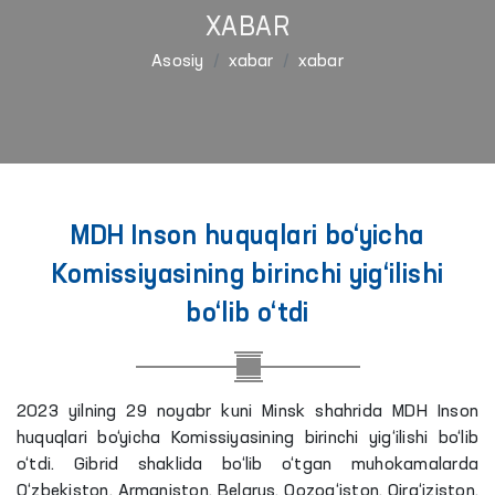
XABAR
Asosiy
xabar
xabar
MDH Inson huquqlari bo‘yicha
Komissiyasining birinchi yig‘ilishi
bo‘lib o‘tdi
2023 yilning 29 noyabr kuni Minsk shahrida MDH Inson
huquqlari bo‘yicha Komissiyasining birinchi yig‘ilishi bo‘lib
o‘tdi. Gibrid shaklida bo‘lib o‘tgan muhokamalarda
O‘zbekiston, Armaniston, Belarus, Qozog‘iston, Qirg‘iziston,