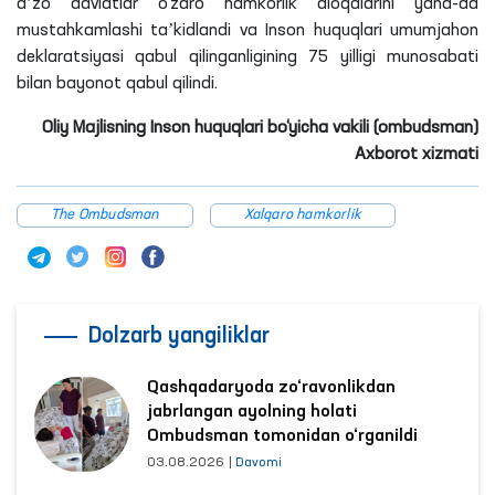
aʼzo davlatlar o‘zaro hamkorlik aloqalarini yana-da
mustahkamlashi taʼkidlandi va Inson huquqlari umumjahon
deklaratsiyasi qabul qilinganligining 75 yilligi munosabati
bilan bayonot qabul qilindi.
Oliy Majlisning Inson huquqlari bo‘yicha vakili (ombudsman)
Axborot xizmati
The Ombudsman
Xalqaro hamkorlik
Dolzarb yangiliklar
Qashqadaryoda zo‘ravonlikdan
jabrlangan ayolning holati
Ombudsman tomonidan o‘rganildi
03.08.2026
|
Davomi