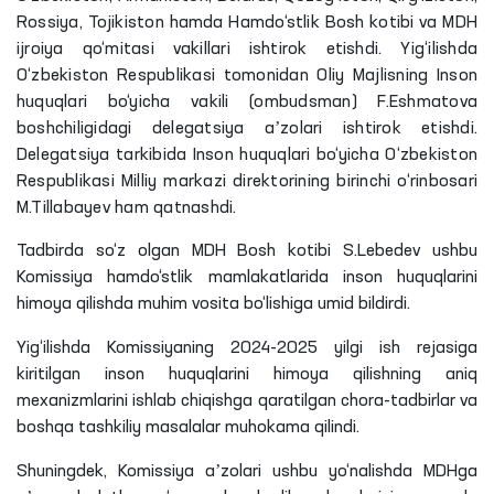
Rossiya, Tojikiston hamda Hamdo‘stlik Bosh kotibi va MDH
ijroiya qo‘mitasi vakillari ishtirok etishdi. Yig‘ilishda
O‘zbekiston Respublikasi tomonidan Oliy Majlisning Inson
huquqlari bo‘yicha vakili (ombudsman) F.Eshmatova
boshchiligidagi delegatsiya aʼzolari ishtirok etishdi.
Delegatsiya tarkibida Inson huquqlari bo‘yicha O‘zbekiston
Respublikasi Milliy markazi direktorining birinchi o‘rinbosari
M.Tillabayev ham qatnashdi.
Tadbirda so‘z olgan MDH Bosh kotibi
S
.
Lebedev
ushbu
Komissiya hamdo‘stlik mamlakatlarida inson huquqlarini
himoya qilishda muhim vosita bo‘lishiga umid bildirdi.
Yig‘ilishda Komissiyaning 2024-2025 yilgi ish rejasiga
kiritilgan inson huquqlarini himoya qilishning aniq
mexanizmlarini ishlab chiqishga qaratilgan chora-tadbirlar va
boshqa tashkiliy masalalar muhokama qilindi.
Shuningdek, Komissiya aʼzolari ushbu yo‘nalishda MDHga