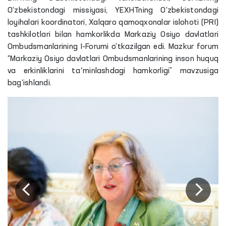
O‘zbekistondagi missiyasi, YEXHTning O‘zbekistondagi
loyihalari koordinatori, Xalqaro qamoqxonalar islohoti (PRI)
tashkilotlari bilan hamkorlikda Markaziy Osiyo davlatlari
Ombudsmanlarining I-Forumi o‘tkazilgan edi. Mazkur forum
“Markaziy Osiyo davlatlari Ombudsmanlarining inson huquq
va erkinliklarini taʼminlashdagi hamkorligi” mavzusiga
bag‘ishlandi.