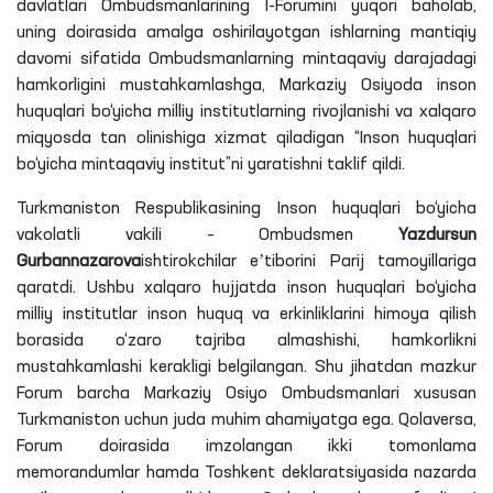
davlatlari Ombudsmanlarining I-Forumini yuqori baholab,
uning doirasida amalga oshirilayotgan ishlarning mantiqiy
davomi sifatida Ombudsmanlarning mintaqaviy darajadagi
hamkorligini mustahkamlashga, Markaziy Osiyoda inson
huquqlari bo‘yicha milliy institutlarning rivojlanishi va xalqaro
miqyosda tan olinishiga xizmat qiladigan “Inson huquqlari
bo‘yicha mintaqaviy institut”
ni
yaratishni taklif qildi.
Turkmaniston Respublikasining Inson huquqlari bo‘yicha
vakolatli vakili –
Ombudsmen
Yazdursun
Gurbannazarova
ishtirokchilar eʼtiborini Parij tamoyillariga
qaratdi. Ushbu xalqaro hujjatda inson huquqlari bo‘yicha
milliy institutlar inson huquq va erkinliklarini himoya qilish
borasida o‘zaro tajriba almashishi, hamkorlikni
mustahkamlashi kerakligi belgilangan. Shu jihatdan mazkur
Forum barcha Markaziy Osiyo Ombudsmanlari xususan
Turkmaniston uchun juda muhim ahamiyatga ega. Qolaversa,
Forum doirasida imzolangan ikki tomonlama
memorandumlar hamda Toshkent deklaratsiyasida nazarda