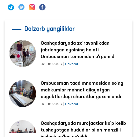
Dolzarb yangiliklar
Qashqadaryoda zo‘ravonlikdan
jabrlangan ayolning holati
Ombudsman tomonidan o‘rganildi
03.08.2026
|
Davomi
Ombudsman taqdimnomasidan so‘ng
mahkumlar mehnat qilayotgan
obyektlardagi sharoitlar yaxshilandi
03.08.2026
|
Davomi
Qashqadaryoda murojaatlar ko‘p kelib
tushayotgan hududlar bilan manzilli
ishlash yo‘lga qo‘yildi