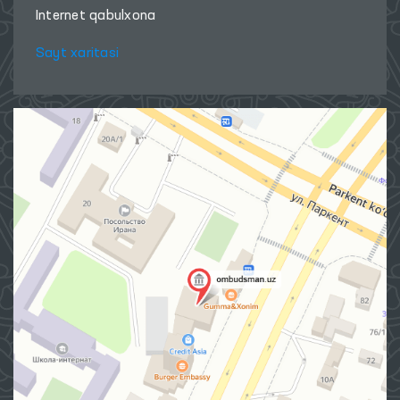
Internet qabulxona
Sayt xaritasi