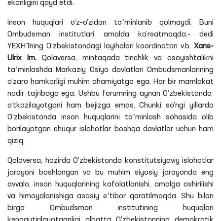
ekanligini
qayd etdi.
Inson huquqlari o‘z-o‘zidan taʼminlanib qolmaydi. Buni
Ombudsman institutlari amalda ko‘rsatmoqda.- dedi
YEXHTning O‘zbekistondagi loyihalari koordinatori
v
.
b
.
Xans
-
Ulrix
Im.
Qolaversa, mintaqada tinchlik va osoyishtalikni
taʼminlashda Markaziy Osiyo davlatlari Ombudsmanlarining
o‘zaro hamkorligi muhim ahamiyatga ega. Har bir mamlakat
nodir tajribaga ega. Ushbu forumning aynan O‘zbekistonda
o‘tkazilayotgani
ham bejizga emas. Chunki so‘ngi yillarda
O‘zbekistonda inson huquqlarini taʼminlash sohasida olib
borilayotgan chuqur islohotlar boshqa davlatlar uchun ham
qiziq.
Qolaversa, hozirda O‘zbekistonda konstitutsiyaviy islohotlar
jarayoni boshlangan va bu muhim siyosiy jarayonda eng
avvalo, inson huquqlarining kafolatlanishi, amalga oshirilishi
va himoyalanishiga asosiy eʼtibor qaratilmoqda. Shu bilan
birga Ombudsman institutining huquqlari
kengaytirilayotganligi albatta O‘zbekistonning demokratik