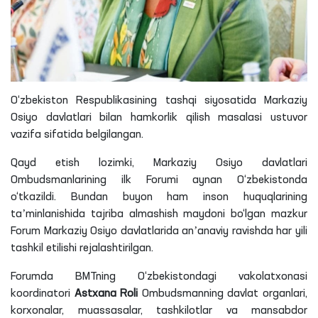
O‘zbekiston Respublikasining tashqi siyosatida Markaziy
Osiyo davlatlari bilan hamkorlik qilish masalasi ustuvor
vazifa sifatida belgilangan.
Qayd etish
lozimki
, Markaziy Osiyo davlatlari
Ombudsmanlarining ilk Forumi aynan O‘zbekistonda
o‘tkazildi. Bundan buyon ham inson huquqlarining
taʼminlanishida tajriba almashish maydoni bo‘lgan mazkur
Forum Markaziy Osiyo davlatlarida anʼanaviy ravishda har yili
tashkil etilishi rejalashtirilgan.
Forumda BMTning O‘zbekistondagi vakolatxonasi
koordinatori
Astxana
Roli
Ombudsmanning davlat organlari,
korxonalar, muassasalar, tashkilotlar va mansabdor