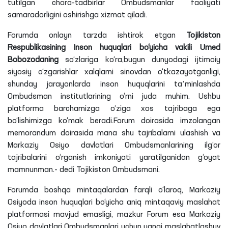
tutilgan chora-tadbirlar Ombudsmanlar faoliyati
samaradorligini oshirishga xizmat qiladi.
Forumda onlayn tarzda ishtirok etgan
Tojikiston
Respublikasining Inson huquqlari bo‘yicha vakili
Umed
Bobozodaning
so‘zlariga ko‘ra,bugun dunyodagi ijtimoiy
siyosiy o‘zgarishlar xalqlarni sinovdan
o‘tkazayotganligi
,
shunday jarayonlarda inson huquqlarini taʼminlashda
Ombudsman institutlarining
o‘rni
juda muhim. Ushbu
platforma barchamizga o‘ziga xos tajribaga ega
bo‘lishimizga ko‘mak beradi.Forum doirasida imzolangan
memorandum doirasida mana shu tajribalarni ulashish va
Markaziy Osiyo davlatlari Ombudsmanlarining ilg‘or
tajribalarini o‘rganish imkoniyati yaratilganidan g‘oyat
mamnunman.- dedi Tojikiston Ombudsmani.
Forumda boshqa mintaqalardan farqli o‘laroq, Markaziy
Osiyoda inson huquqlari bo‘yicha aniq mintaqaviy maslahat
platformasi mavjud emasligi, mazkur Forum esa Markaziy
Osiyo davlatlari Ombudsmanlari uchun yangi
maslahatlashuv