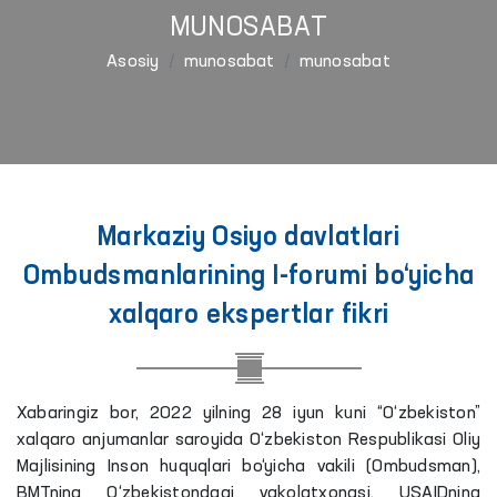
MUNOSABAT
Asosiy
munosabat
munosabat
Markaziy Osiyo davlatlari
Ombudsmanlarining I-forumi bo‘yicha
xalqaro ekspertlar fikri
Xabaringiz bor, 2022 yilning 28 iyun kuni “O‘zbekiston”
xalqaro anjumanlar saroyida O‘zbekiston Respublikasi Oliy
Majlisining Inson huquqlari bo‘yicha vakili (Ombudsman),
BMTning O‘zbekistondagi vakolatxonasi, USAIDning