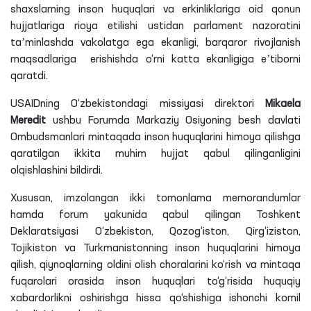
shaxslarning inson huquqlari va erkinliklariga oid qonun
hujjatlariga rioya etilishi ustidan parlament nazoratini
taʼminlashda vakolatga ega
ekanligi
, barqaror rivojlanish
maqsadlariga erishishda
o‘rni
katta
ekanligiga
eʼtiborni
qaratdi.
USAIDning O‘zbekistondagi missiyasi direktori
Mikaela
Meredit
ushbu Forumda Markaziy Osiyoning besh davlati
Ombudsmanlari mintaqada inson huquqlarini himoya qilishga
qaratilgan ikkita muhim hujjat qabul qilinganligini
olqishlashini bildirdi.
Xususan, imzolangan ikki tomonlama memorandumlar
hamda forum yakunida qabul qilingan Toshkent
Deklaratsiyasi O‘zbekiston, Qozog‘iston, Qirg‘iziston,
Tojikiston va Turkmanistonning inson huquqlarini himoya
qilish, qiynoqlarning oldini olish choralarini ko‘rish va mintaqa
fuqarolari orasida inson huquqlari to‘g‘risida huquqiy
xabardorlikni oshirishga hissa qo‘shishiga ishonchi komil