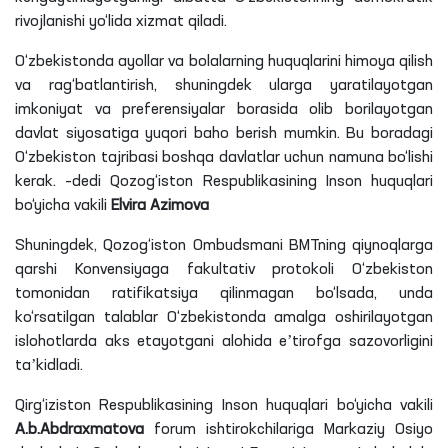
rivojlanishi yo‘lida xizmat qiladi.
O‘zbekistonda ayollar va bolalarning huquqlarini himoya qilish
va rag‘batlantirish, shuningdek ularga yaratilayotgan
imkoniyat va preferensiyalar borasida olib borilayotgan
davlat siyosatiga yuqori baho berish mumkin. Bu boradagi
O‘zbekiston tajribasi boshqa davlatlar uchun namuna bo‘lishi
kerak. –dedi Qozog‘iston Respublikasining Inson huquqlari
bo‘yicha vakili
Elvira Azimova
Shuningdek, Qozog‘iston Ombudsmani BMTning qiynoqlarga
qarshi Konvensiyaga fakultativ protokoli O‘zbekiston
tomonidan ratifikatsiya qilinmagan bo‘lsada, unda
ko‘rsatilgan talablar O‘zbekistonda amalga oshirilayotgan
islohotlarda aks
etayotgani
alohida eʼtirofga sazovorligini
taʼkidladi.
Qirg‘iziston Respublikasining Inson huquqlari bo‘yicha vakili
A.
b
.
Abdraxmatova
forum ishtirokchilariga Markaziy Osiyo