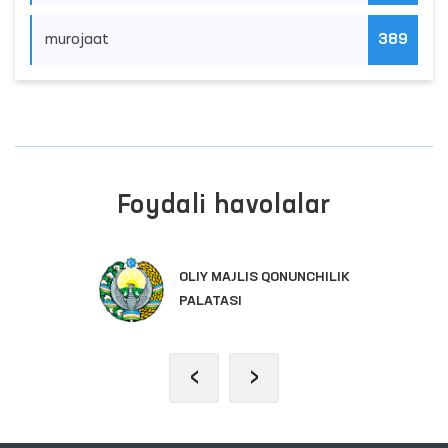
murojaat
389
Foydali havolalar
OLIY MAJLIS QONUNCHILIK
PALATASI
‹
›