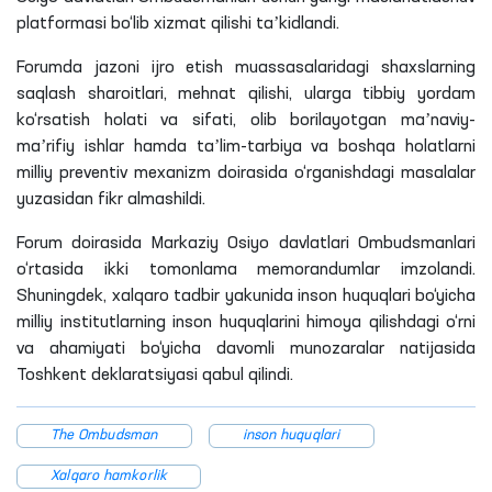
platformasi bo‘lib xizmat qilishi taʼkidlandi.
Forumda jazoni ijro etish muassasalaridagi shaxslarning
saqlash sharoitlari, mehnat qilishi, ularga tibbiy yordam
ko‘rsatish holati va sifati, olib borilayotgan maʼnaviy-
maʼrifiy ishlar hamda taʼlim-tarbiya va boshqa holatlarni
milliy
preventiv
mexanizm doirasida o‘rganishdagi masalalar
yuzasidan fikr almashildi.
Forum doirasida Markaziy Osiyo davlatlari Ombudsmanlari
o‘rtasida ikki tomonlama memorandumlar imzolandi.
Shuningdek, xalqaro tadbir yakunida inson huquqlari bo‘yicha
milliy institutlarning inson huquqlarini himoya
qilishdagi
o‘rni
va ahamiyati bo‘yicha davomli munozaralar natijasida
Toshkent deklaratsiyasi qabul qilindi.
The Ombudsman
inson huquqlari
Xalqaro hamkorlik