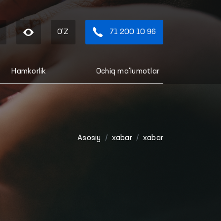
O'Z
71 200 10 96
Hamkorlik
Ochiq ma'lumotlar
Asosiy
xabar
xabar