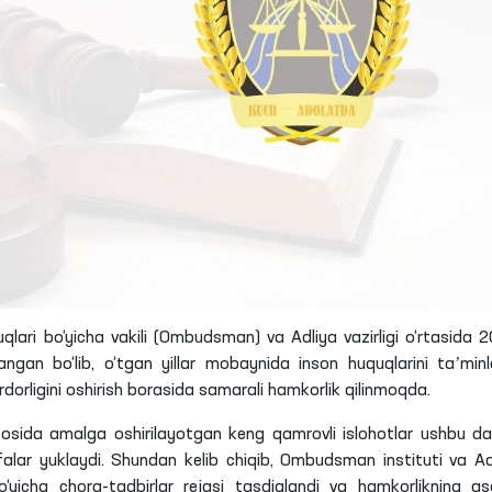
quqlari bo‘yicha vakili (Ombudsman) va Adliya vazirligi o‘rtasida 
gan bo‘lib, o‘tgan yillar mobaynida inson huquqlarini taʼminl
rdorligini oshirish borasida samarali hamkorlik qilinmoqda.
osida amalga oshirilayotgan keng qamrovli islohotlar ushbu da
alar yuklaydi. Shundan kelib chiqib, Ombudsman instituti va Ad
 bo‘yicha chora-tadbirlar rejasi tasdiqlandi va hamkorlikning as