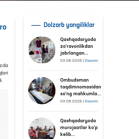
Dolzarb yangiliklar
ro
Qashqadaryoda
zo‘ravonlikdan
jabrlangan
ayolning holati
03.08.2026
|
Davomi
izda
Ombudsman
lari
tomonidan
Ombudsman
i.
o‘rganildi
taqdimnomasidan
so‘ng mahkumlar
mehnat
03.08.2026
|
Davomi
qilayotgan
obyektlardagi
Qashqadaryoda
sharoitlar
murojaatlar ko‘p
yaxshilandi
kelib