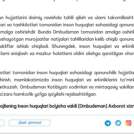
 hujjatlarini doimiy ravishda tahlil qilish va ularni takomillashti
nlari va tashkilotlari tomonidan inson huquqlari sohasidagi qonunch
ni amalga oshirishdir. Bunda Ombudsman tomonidan amalga oshiri
ushayotgan murojaatlar natijalari tahlillaridan kelib chiqib qonunch
akliflar ishlab chiqiladi. Shuningdek, inson huquqlari va erkinlik
atlarni aniqlash va mazkur holatlarni oldini olishga qaratilgan chor
otlari tomonidan inson huquqlari sohasidagi qonunchilik hujjatla
irish, mamlakatimizda inson huquqlari va erkinliklarini taʼmin
yetkazish, Ombudsman Kotibiyati xodimlari va mintaqaviy vakillar
‘zaro hamkorlik yo‘lga qo‘yilishi rejalashtirilgan.
Majlisning Inson huquqlari bo‘yicha vakili (Ombudsman) Axborot xiz
Qadr qimmat