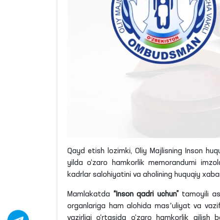
Qayd etish
lozimki
, Oliy Majlisning Inson hu
yilda o‘zaro hamkorlik memorandumi imzolan
kadrlar salohiyatini va aholining huquqiy xaba
Mamlakatda
“Inson qadri uchun”
tamoyili as
organlariga ham alohida masʼuliyat va vazif
vazirligi o‘rtasida o‘zaro hamkorlik qilish