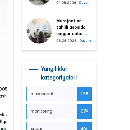
tushayotgan
04.08.2026
|
Davomi
hududlar bilan
manzilli ishlash
Murojaatlar
yo‘lga qo‘yildi
tahlili asosida
sayyor qabul
o‘tkaziladigan
06.08.2026
|
Davomi
mahallalar
tanlanmoqda
Yangiliklar
kategoriyalari
2005
munosabat
176
ash,
monitoring
374
vlat
liya
osiy
xabar
844