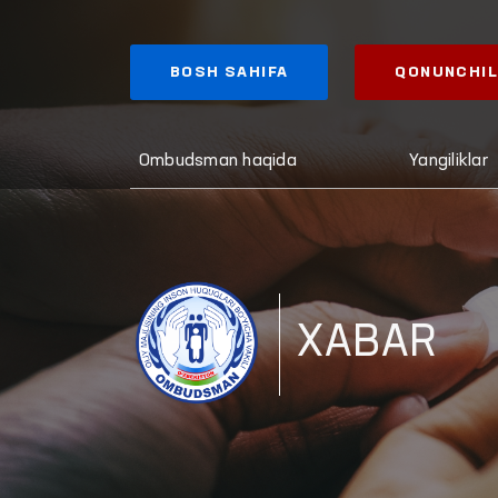
BOSH SAHIFA
QONUNCHIL
Ombudsman haqida
Yangiliklar
XABAR