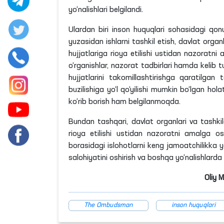
yo‘nalishlari belgilandi.
Ulardan biri inson huquqlari sohasidagi qonun
yuzasidan ishlarni tashkil etish, davlat orga
hujjatlariga rioya etilishi ustidan nazorat
o‘rganishlar, nazorat tadbirlari hamda kelib t
hujjatlarini takomillashtirishga qaratilgan t
buzilishiga yo‘l qo‘yilishi mumkin bo‘lgan hol
ko‘rib borish ham belgilanmoqda.
Bundan tashqari, davlat organlari va tashkil
rioya etilishi ustidan nazoratni amalga osh
borasidagi islohotlarni keng jamoatchilikka 
salohiyatini oshirish va boshqa yo‘nalishlarda o
Oliy 
The Ombudsman
inson huquqlari