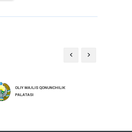
‹
›
IN
OLIY MAJLIS QONUNCHILIK
YA
PALATASI