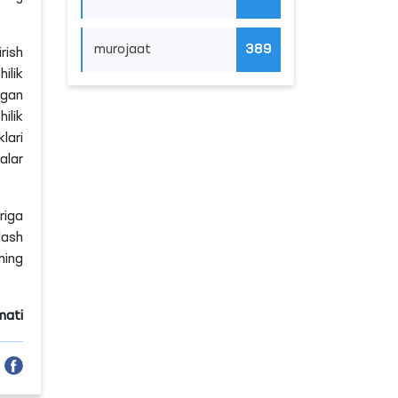
murojaat
389
rish
ilik
lgan
ilik
lari
alar
riga
lash
ning
mati