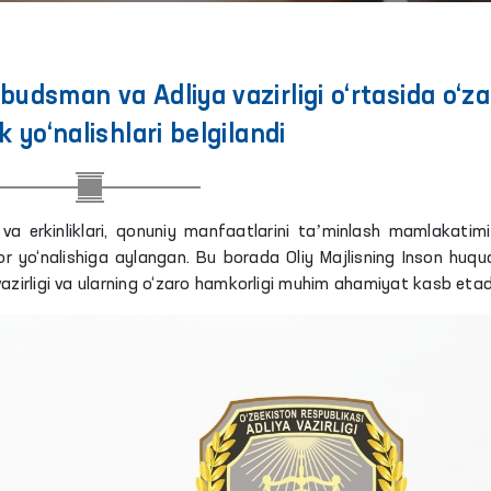
udsman va Adliya vazirligi o‘rtasida o‘za
 yo‘nalishlari belgilandi
 va erkinliklari, qonuniy manfaatlarini taʼminlash mamlakatim
r yo‘nalishiga aylangan. Bu borada Oliy Majlisning Inson huquq
zirligi va ularning o‘zaro hamkorligi muhim ahamiyat kasb etad